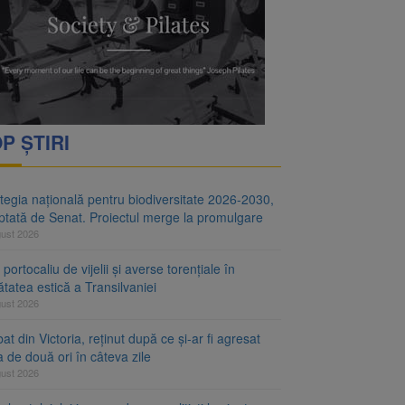
i decid dacă începe
ul merge la promulgare
P ȘTIRI
tegia națională pentru biodiversitate 2026-2030,
ptată de Senat. Proiectul merge la promulgare
gust 2026
portocaliu de vijelii și averse torențiale în
tatea estică a Transilvaniei
gust 2026
at din Victoria, reținut după ce și-ar fi agresat
a de două ori în câteva zile
gust 2026