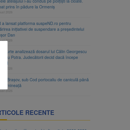
le atelajului i-au condus pe polițiști la cioate.
bat prins în pădure la Ormeniș
gust 2026
 a lansat platforma suspeND.ro pentru
rirea inițiativei de suspendare a președintelui
ușor Dan
gust 2026
ta Curte analizează dosarul lui Călin Georgescu
orațiu Potra. Judecătorii decid dacă începe
cesul
gust 2026
ețul Brașov, sub Cod portocaliu de caniculă până
ri dimineață
gust 2026
RTICOLE RECENTE