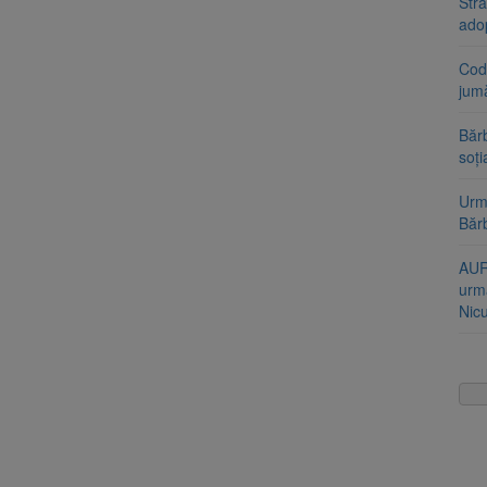
Stra
ado
Cod 
jumă
Bărb
soți
Urme
Băr
AUR
urmă
Nic