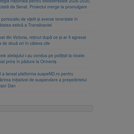
tegia națională pentru biodiversitate 2026-2030,
ptată de Senat. Proiectul merge la promulgare
portocaliu de vijelii și averse torențiale în
tatea estică a Transilvaniei
at din Victoria, reținut după ce și-ar fi agresat
a de două ori în câteva zile
le atelajului i-au condus pe polițiști la cioate.
bat prins în pădure la Ormeniș
 a lansat platforma suspeND.ro pentru
rirea inițiativei de suspendare a președintelui
ușor Dan