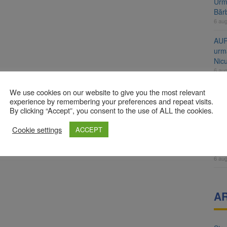
Urme
Băr
6 au
AUR
urmă
Nic
6 au
Înal
We use cookies on our website to give you the most relevant
și H
experience by remembering your preferences and repeat visits.
By clicking “Accept”, you consent to the use of ALL the cookies.
pro
6 au
Cookie settings
ACCEPT
Jud
vine
6 au
A