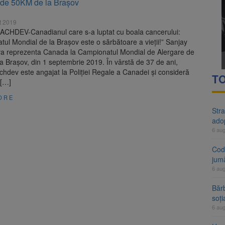
 de 50KM de la Brașov
rte analizează dosarul lui Călin Georgescu și Horațiu Potra. Judecători
t 2019
 națională pentru biodiversitate 2026-2030, adoptată de Senat. Proiect
CHDEV-Canadianul care s-a luptat cu boala cancerului:
ul Mondial de la Brașov este o sărbătoare a vieții!” Sanjay
a reprezenta Canada la Campionatul Mondial de Alergare de
 Brașov, din 1 septembrie 2019. În vârstă de 37 de ani,
hdev este angajat la Poliției Regale a Canadei și consideră
TO
 […]
ORE
Stra
ado
6 au
Cod 
jumă
6 au
Bărb
soți
6 au