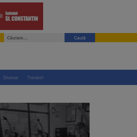
Caută
după:
Diverse
Trenduri
e
eniș
președintelui Nicușor