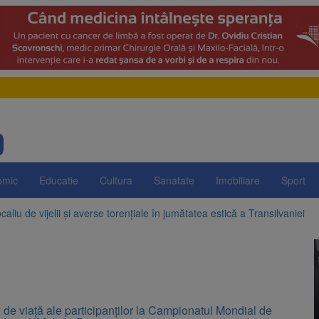
omic
Educatie
Cultura
Sanatate
Imobiliare
Sport
aliu de vijelii și averse torențiale în jumătatea estică a Transilvaniei
 Victoria, reținut după ce și-ar fi agresat soția de două ori în câteva zil
elajului i-au condus pe polițiști la cioate. Bărbat prins în pădure la Orm
sat platforma suspeND.ro pentru urmărirea inițiativei de suspendare a 
 de viață ale participanților la Campionatul Mondial de