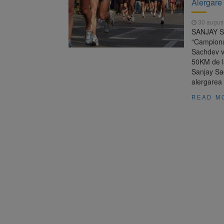
Alergare
Înalta Cu
6 august 2026
procesul
30 augus
Strategia
6 august 2026
SANJAY SA
“Campionat
Sachdev v
50KM de la
Sanjay Sac
alergarea
READ M