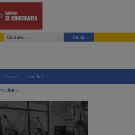
Caută
după:
Diverse
Trenduri
ejudiciului
ul: platforme de gunoi
 lei și termen de trei