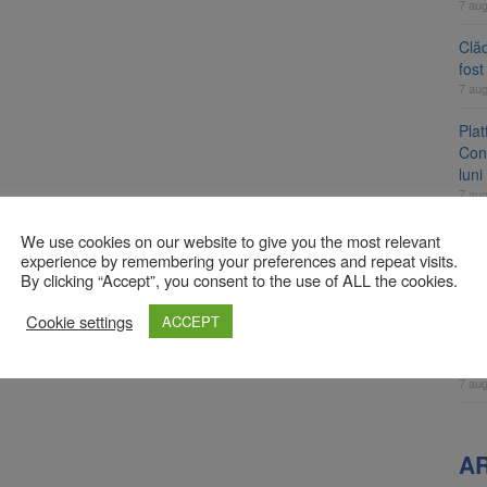
7 au
Clăd
fos
7 au
Pla
Cont
luni
7 au
Unul
We use cookies on our website to give you the most relevant
ame
experience by remembering your preferences and repeat visits.
By clicking “Accept”, you consent to the use of ALL the cookies.
fos
7 au
Cookie settings
ACCEPT
Apli
înc
7 au
A