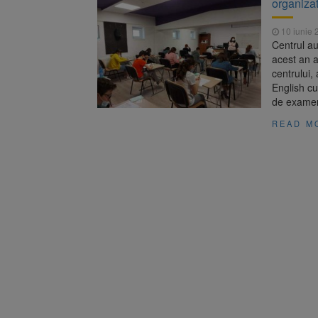
organizat
Unul dint
7 august 2026
fost semnat (FOTO)
10 iunie 
Trafic bl
7 august 2026
Centrul au
medicale
acest an a
centrului,
English cu
de examene
READ M