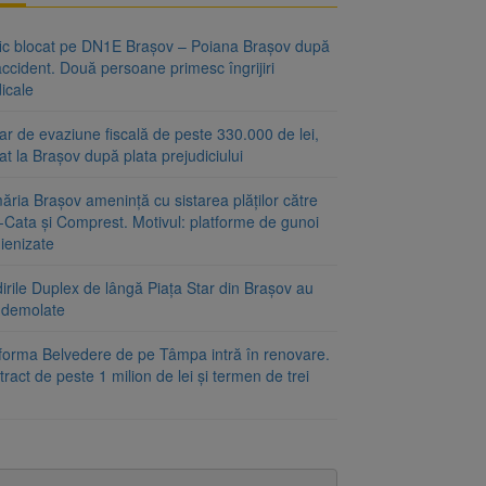
fic blocat pe DN1E Brașov – Poiana Brașov după
ccident. Două persoane primesc îngrijiri
icale
r de evaziune fiscală de peste 330.000 de lei,
at la Brașov după plata prejudiciului
ăria Brașov amenință cu sistarea plăților către
-Cata și Comprest. Motivul: platforme de gunoi
ienizate
irile Duplex de lângă Piața Star din Brașov au
t demolate
tforma Belvedere de pe Tâmpa intră în renovare.
ract de peste 1 milion de lei și termen de trei