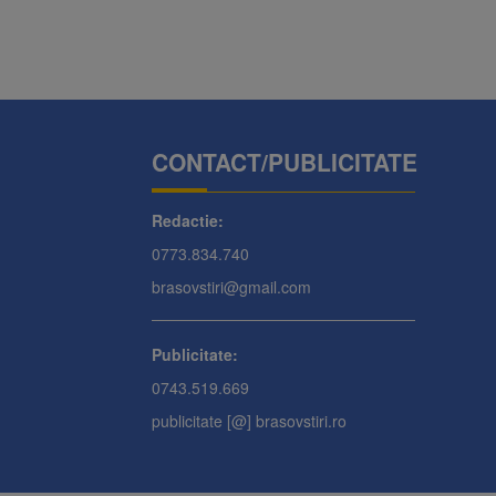
CONTACT/PUBLICITATE
Redactie:
0773.834.740
brasovstiri@gmail.com
Publicitate:
0743.519.669
publicitate [@] brasovstiri.ro