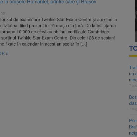
e în orașele României, printre care și Brașov
re cele mai mari parcuri ale Brașovului va fi amenajat în Bartolomeu-A
2021
ocat pe DN1E Brașov – Poiana Brașov după un accident. Două persoane p
torizat de examinare Twinkle Star Exam Centre și-a extins în
ctivitatea, fiind prezent în 19 orașe din țară. De la înființarea
 aproape 10.000 de elevi au obținut certificate Cambridge
 sprijinul Twinkle Star Exam Centre. Din cele 128 de sesiuni
 fixate în calendar în acest an școlar în […]
TO
ORE
Tra
un a
med
7 au
Dosa
clas
7 au
Prim
Brai
neig