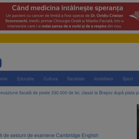
omic
Educatie
Cultura
Sanatate
Imobiliare
Sport
evaziune fiscală de peste 330.000 de lei, clasat la Brașov după plata pr
Brașov amenință cu sistarea plăților către Brai-Cata și Comprest. Motiv
 Duplex de lângă Piața Star din Brașov au fost demolate
 Belvedere de pe Tâmpa intră în renovare. Contract de peste 1 milion de
8 de sesiuni de examene Cambridge English