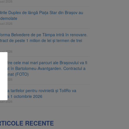
gust 2026
irile Duplex de lângă Piața Star din Brașov au
t demolate
gust 2026
tforma Belvedere de pe Tâmpa intră în renovare.
ract de peste 1 milion de lei și termen de trei
gust 2026
 dintre cele mai mari parcuri ale Brașovului va fi
najat în Bartolomeu-Avantgarden. Contractul a
t semnat (FOTO)
gust 2026
carea tarifelor pentru rovinietă și TollRo va
epe la 1 octombrie 2026
gust 2026
RTICOLE RECENTE