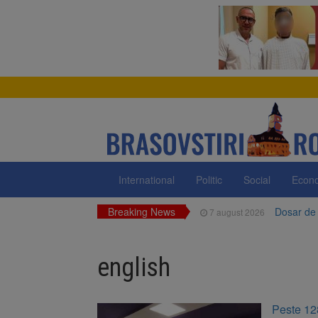
International
Politic
Social
Econ
Breaking News
Dosar de 
7 august 2026
Primăria 
7 august 2026
neigienizate
english
Clădirile
7 august 2026
Platforma
7 august 2026
Peste 12
luni