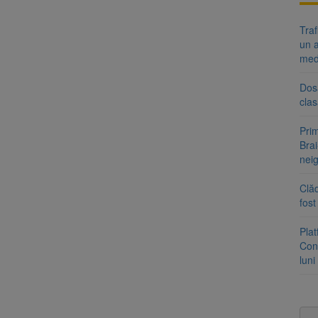
Tra
un a
med
Dosa
clas
Prim
Brai
neig
Clăd
fos
Pla
Cont
luni