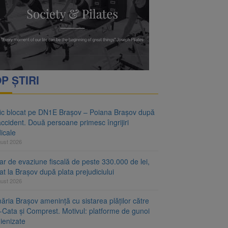
vantgarden. Contractul a
rimesc îngrijiri
P ȘTIRI
fic blocat pe DN1E Brașov – Poiana Brașov după
ccident. Două persoane primesc îngrijiri
icale
gust 2026
r de evaziune fiscală de peste 330.000 de lei,
at la Brașov după plata prejudiciului
gust 2026
ăria Brașov amenință cu sistarea plăților către
-Cata și Comprest. Motivul: platforme de gunoi
ienizate