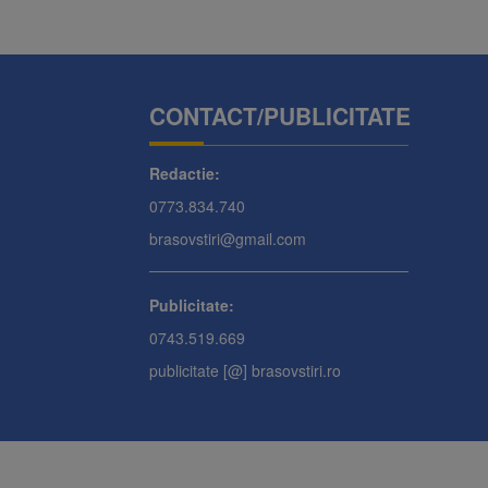
CONTACT/PUBLICITATE
Redactie:
0773.834.740
brasovstiri@gmail.com
Publicitate:
0743.519.669
publicitate [@] brasovstiri.ro