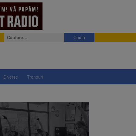
Caută
după:
Diverse
Trenduri
ii a început să crească
rea iluminatului public
rimesc îngrijiri