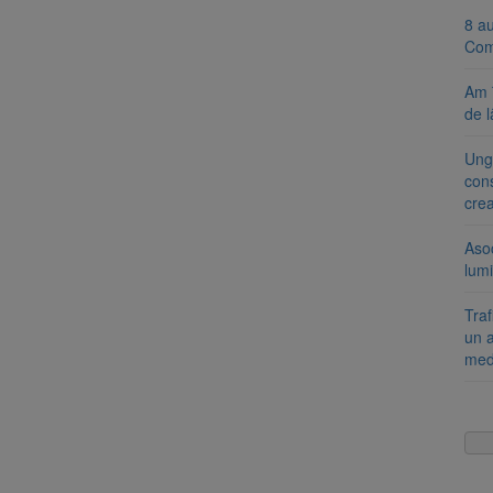
8 a
Com
Am 
de l
Ung
cons
cre
Aso
lumi
Tra
un a
med