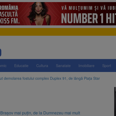
omic
Educatie
Cultura
Sanatate
Imobiliare
Sport
t demolarea fostului complex Duplex 91, de lângă Piața Star
enunță la apelul pentru reducerea consumului de energie. Nivelul Dunăr
 Română pentru Iluminat cere reducerea luminii pe timpul nopții, nu opri
ocat pe DN1E Brașov – Poiana Brașov după un accident. Două persoane p
 Brașov mai puțin, de la Dumnezeu mai mult