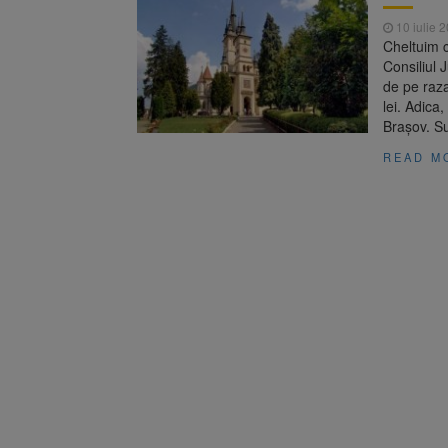
Dosar de 
7 august 2026
10 iulie 
Cheltuim 
8 august
8 august 2026
Consiliul 
de pe raza
lei. Adica
Brașov. Su
READ M