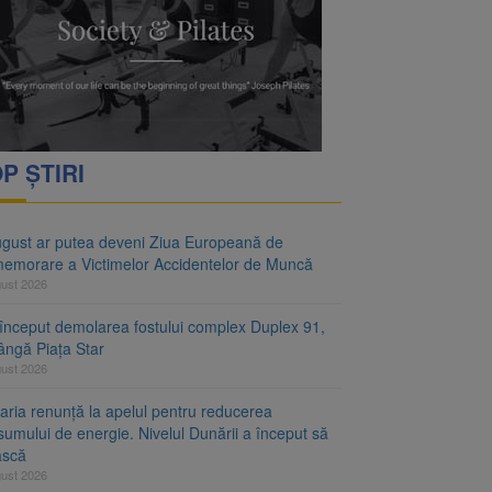
ejudiciului
telor de Muncă
P ȘTIRI
ugust ar putea deveni Ziua Europeană de
emorare a Victimelor Accidentelor de Muncă
gust 2026
început demolarea fostului complex Duplex 91,
ângă Piața Star
gust 2026
aria renunță la apelul pentru reducerea
umului de energie. Nivelul Dunării a început să
ască
gust 2026