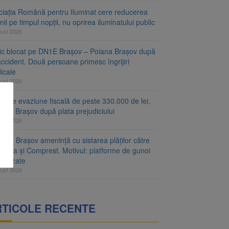
ciația Română pentru Iluminat cere reducerea
nii pe timpul nopții, nu oprirea iluminatului public
gust 2026
fic blocat pe DN1E Brașov – Poiana Brașov după
ccident. Două persoane primesc îngrijiri
icale
gust 2026
r de evaziune fiscală de peste 330.000 de lei,
at la Brașov după plata prejudiciului
gust 2026
ăria Brașov amenință cu sistarea plăților către
-Cata și Comprest. Motivul: platforme de gunoi
ienizate
gust 2026
RTICOLE RECENTE