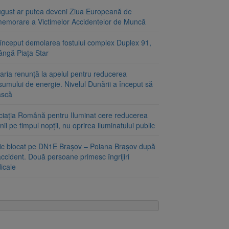
ugust ar putea deveni Ziua Europeană de
emorare a Victimelor Accidentelor de Muncă
început demolarea fostului complex Duplex 91,
ângă Piața Star
aria renunță la apelul pentru reducerea
umului de energie. Nivelul Dunării a început să
ască
ciația Română pentru Iluminat cere reducerea
nii pe timpul nopții, nu oprirea iluminatului public
fic blocat pe DN1E Brașov – Poiana Brașov după
ccident. Două persoane primesc îngrijiri
icale