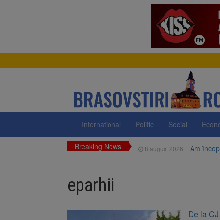
International
Politic
Social
Econ
Breaking News
Am începu
8 august 2026
Ungaria r
8 august 2026
eparhii
Asociația
8 august 2026
Trafic bl
7 august 2026
De la CJ
medicale