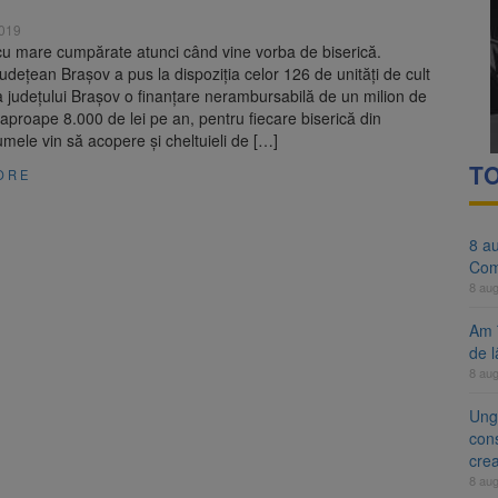
evaziune fiscală de peste 330.000 de lei, clasat la Brașov după plata pr
2019
cu mare cumpărate atunci când vine vorba de biserică.
 ar putea deveni Ziua Europeană de Comemorare a Victimelor Acciden
Județean Brașov a pus la dispoziția celor 126 de unităţi de cult
 judeţului Braşov o finanţare nerambursabilă de un milion de
, aproape 8.000 de lei pe an, pentru fiecare biserică din
mele vin să acopere şi cheltuieli de […]
TO
ORE
8 a
Com
8 au
Am 
de l
8 au
Ung
cons
cre
8 au