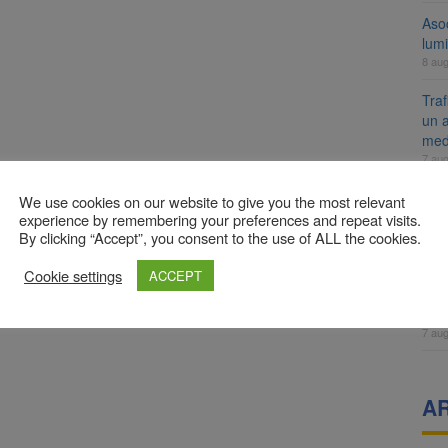
Aso
lumi
8 au
Tra
un a
med
7 au
Dosa
We use cookies on our website to give you the most relevant
clas
experience by remembering your preferences and repeat visits.
By clicking “Accept”, you consent to the use of ALL the cookies.
7 au
Prim
Cookie settings
ACCEPT
Brai
neig
7 au
A