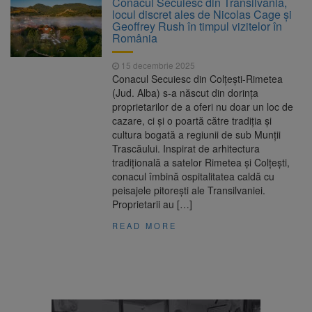
Conacul Secuiesc din Transilvania,
locul discret ales de Nicolas Cage și
Nivelul Dunării a crescut la
10 august 2026
Geoffrey Rush în timpul vizitelor în
Cernavodă. Unitatea 2 a centralei nucleare
România
poate funcționa cel puțin încă nouă zile
Șapte persoane, arestate
10 august 2026
15 decembrie 2025
preventiv după atacul asupra ambulanței
Conacul Secuiesc din Colțești-Rimetea
„răpește copii”
(Jud. Alba) s-a născut din dorința
Încă 11,5 milioane de lei
10 august 2026
proprietarilor de a oferi nu doar un loc de
nerambursabili pentru a păstra vie istoria
cazare, ci și o poartă către tradiția și
Brașovului
cultura bogată a regiunii de sub Munții
Trascăului. Inspirat de arhitectura
tradițională a satelor Rimetea și Colțești,
conacul îmbină ospitalitatea caldă cu
peisajele pitorești ale Transilvaniei.
Proprietarii au […]
READ MORE