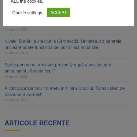
ALL the cookies.
RATBV a reluat circulația pe linia 510 Brașov – Hărman
Cookie settings
10 august 2026
ACCEPT
Noi reguli pentru românii care aduc țigări și alcool din UE
10 august 2026
Nivelul Dunării a crescut la Cernavodă. Unitatea 2 a centralei
nucleare poate funcționa cel puțin încă nouă zile
10 august 2026
Șapte persoane, arestate preventiv după atacul asupra
ambulanței „răpește copii”
10 august 2026
A căzut aproximativ 10 metri în Piatra Craiului. Turist salvat de
Salvamont Zărnești
10 august 2026
ARTICOLE RECENTE