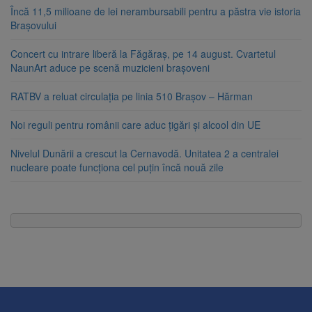
Încă 11,5 milioane de lei nerambursabili pentru a păstra vie istoria
Brașovului
Concert cu intrare liberă la Făgăraș, pe 14 august. Cvartetul
NaunArt aduce pe scenă muzicieni brașoveni
RATBV a reluat circulația pe linia 510 Brașov – Hărman
Noi reguli pentru românii care aduc țigări și alcool din UE
Nivelul Dunării a crescut la Cernavodă. Unitatea 2 a centralei
nucleare poate funcționa cel puțin încă nouă zile