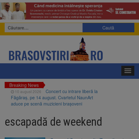
Caută
după:
Toggl
navig
Breaking News
Concert cu intrare liberă la
10 august 2026
Făgăraș, pe 14 august. Cvartetul NaunArt
aduce pe scenă muzicieni brașoveni
RATBV a reluat circulația pe
10 august 2026
linia 510 Brașov – Hărman
escapadă de weekend
Noi reguli pentru românii
10 august 2026
care aduc țigări și alcool din UE