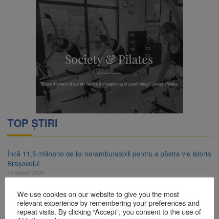
TOP ȘTIRI
Încă 11,5 milioane de lei nerambursabili pentru a păstra vie istoria
Brașovului
10 august 2026
Concert cu intrare liberă la Făgăraș, pe 14 august. Cvartetul
We use cookies on our website to give you the most
NaunArt aduce pe scenă muzicieni brașoveni
relevant experience by remembering your preferences and
10 august 2026
repeat visits. By clicking “Accept”, you consent to the use of