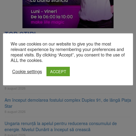
TOP ȘTIRI
We use cookies on our website to give you the most
relevant experience by remembering your preferences and
Se schimbă examenul de medic specialist. Subiecte unice în toată
repeat visits. By clicking “Accept”, you consent to the use of
țara, aceeași oră și același barem
ALL the cookies.
8 august 2026
Cookie settings
ACCEPT
8 august ar putea deveni Ziua Europeană de Comemorare a
Victimelor Accidentelor de Muncă
8 august 2026
Am început demolarea fostului complex Duplex 91, de lângă Piața
Star
8 august 2026
Ungaria renunță la apelul pentru reducerea consumului de
energie. Nivelul Dunării a început să crească
8 august 2026