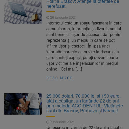
Poliția Brașov: Atenție la ofertele de
Nivelul Dunării a început să crească
nerefuzat!
Asociația Română pentru
8 august 2026
Iluminat cere reducerea luminii pe timpul
26 ianuarie 2021
nopții, nu oprirea iluminatului public
Internetul este un spațiu fascinant în care
Trafic blocat pe DN1E Brașov
7 august 2026
comunicarea, informația și divertismentul
– Poiana Brașov după un accident. Două
sunt beneficii ușor de accesat, dar poate
persoane primesc îngrijiri medicale
reprezenta și un mediu în care se pot
Se schimbă examenul de
8 august 2026
infiltra ușor și escrocii. În lipsa unei
medic specialist. Subiecte unice în toată țara,
informări corecte cu privire la riscurile la
aceeași oră și același barem
care sunteți expuși, puteți deveni foarte
uşor victime ale înșelăciunilor în mediul
online. Cel mai […]
READ MORE
25.000 dolari, 70.000 lei şi 150 euro,
atât a câștigat un tânăr de 22 de ani
prin metoda ACCIDENTUL: Victimele
sunt din Brașov, Prahova și Neamț!
7 ianuarie 2021
Un escroc în vârstă de 22 de ani a făcut o