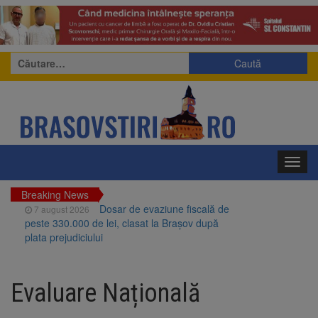
Caută
după:
Toggl
navig
Breaking News
Dosar de evaziune fiscală de
7 august 2026
peste 330.000 de lei, clasat la Brașov după
plata prejudiciului
Primăria Brașov amenință cu
7 august 2026
sistarea plăților către Brai-Cata și Comprest.
Evaluare Națională
Motivul: platforme de gunoi neigienizate