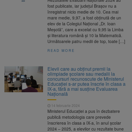
Rezultatele Evaluării Naționale 2024 au
fost publicate, iar județul Brașov nu a
înregistrat nicio medie de 10. Cea mai
mare medie, 9,97, a fost obținută de un
elev de la Colegiul Național „Dr. Ioan
Meșotă”, care a excelat cu 9,95 la Limba
și literatura română și 10 la Matematică.
Următoarele patru medii de top, toate […]
READ MORE
Elevii care au obținut premii la
olimpiade școlare sau medalii la
concursuri recunoscute de Ministerul
Educației s-ar putea înscrie în clasa a
IX-a, fără a mai susține Evaluarea
Națională
14 februarie 2024
Ministerul Educaţiei a pus în dezbatere
publică metodologia care prevede
înscrierea în clasa a IX-a, în anul şcolar
2024 – 2025, a elevilor cu rezultate bune