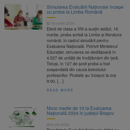
Clădirile Duplex de lângă
7 august 2026
Simularea Evaluării Naționale începe
Piața Star din Brașov au fost demolate
cu proba la Limba Română
16 martie 2026
Platforma Belvedere de pe
7 august 2026
Elevii de clasa a VIII-a susțin astăzi, 16
Tâmpa intră în renovare. Contract de peste 1
martie, proba scrisă la Limba și literatura
milion de lei și termen de trei luni
română, în cadrul simulării pentru
Evaluarea Națională. Potrivit Ministerul
Unul dintre cele mai mari
7 august 2026
Educației, simularea se desfășoară în
parcuri ale Brașovului va fi amenajat în
4.527 de unități de învățământ din țară.
Bartolomeu-Avantgarden. Contractul a fost
Totuși, în 127 de școli proba a fost
semnat (FOTO)
suspendată din cauza boicotului
Trafic blocat pe DN1E Brașov
7 august 2026
profesorilor. Probele au început la ora
– Poiana Brașov după un accident. Două
9:00, […]
persoane primesc îngrijiri medicale
READ MORE
Nicio medie de 10 la Evaluarea
Națională 2024 în județul Brașov
4 iulie 2024