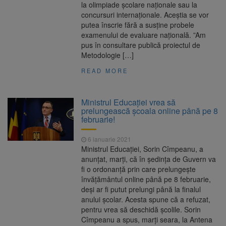
la olimpiade şcolare naţionale sau la
concursuri internaţionale. Aceştia se vor
putea înscrie fără a susţine probele
examenului de evaluare naţională. ”Am
pus în consultare publică proiectul de
Metodologie […]
READ MORE
Ministrul Educației vrea să
prelungească școala online până pe 8
februarie!
6 ianuarie 2021
Ministrul Educației, Sorin Cîmpeanu, a
anunțat, marți, că în ședința de Guvern va
fi o ordonanță prin care prelungește
învățământul online până pe 8 februarie,
deși ar fi putut prelungi până la finalul
anului școlar. Acesta spune că a refuzat,
pentru vrea să deschidă școlile. Sorin
Cîmpeanu a spus, marți seara, la Antena