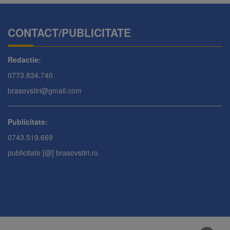
CONTACT/PUBLICITATE
Redactie:
0773.834.740
brasovstiri@gmail.com
Publicitate:
0743.519.669
publicitate [@] brasovstiri.ro