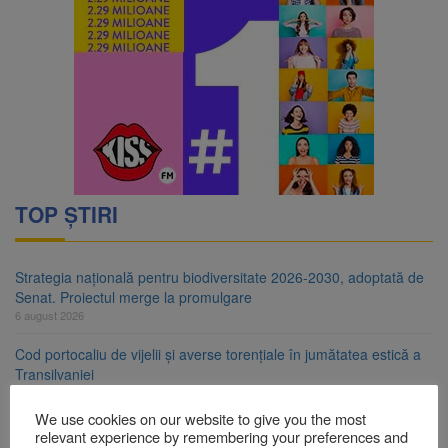
TOP ȘTIRI
Strategia națională pentru biodiversitate 2026-2030, adoptată de
Senat. Proiectul merge la promulgare
6 august 2026
Cod portocaliu de vijelii și averse torențiale în jumătatea estică a
Transilvaniei
6 august 2026
We use cookies on our website to give you the most
Bărbat din Victoria, reținut după ce și-ar fi agresat soția de două
relevant experience by remembering your preferences and