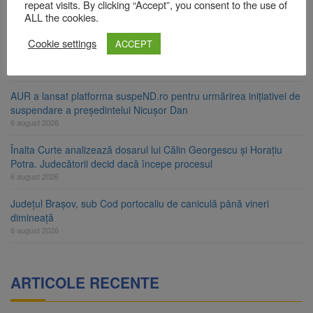
ori în câteva zile
repeat visits. By clicking “Accept”, you consent to the use of
6 august 2026
ALL the cookies.
Urmele atelajului i-au condus pe polițiști la cioate. Bărbat prins în
Cookie settings
ACCEPT
pădure la Ormeniș
6 august 2026
AUR a lansat platforma suspeND.ro pentru urmărirea inițiativei de
suspendare a președintelui Nicușor Dan
6 august 2026
Înalta Curte analizează dosarul lui Călin Georgescu și Horațiu
Potra. Judecătorii decid dacă începe procesul
6 august 2026
Județul Brașov, sub Cod portocaliu de caniculă până vineri
dimineață
6 august 2026
ARTICOLE RECENTE