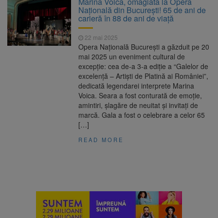
Marina Voica, omagiată la Opera
Ormeniș
Națională din București! 65 de ani de
AUR a lansat platforma
6 august 2026
carieră în 88 de ani de viață
suspeND.ro pentru urmărirea inițiativei de
suspendare a președintelui Nicușor Dan
22 mai 2025
Înalta Curte analizează
6 august 2026
Opera Națională București a găzduit pe 20
dosarul lui Călin Georgescu și Horațiu Potra.
mai 2025 un eveniment cultural de
Judecătorii decid dacă începe procesul
excepție: cea de-a 3-a ediție a “Galelor de
Strategia națională pentru
6 august 2026
excelență – Artiști de Platină ai României”,
biodiversitate 2026-2030, adoptată de Senat.
dedicată legendarei interprete Marina
Proiectul merge la promulgare
Voica. Seara a fost conturată de emoție,
amintiri, șlagăre de neuitat și invitați de
marcă. Gala a fost o celebrare a celor 65
[…]
READ MORE