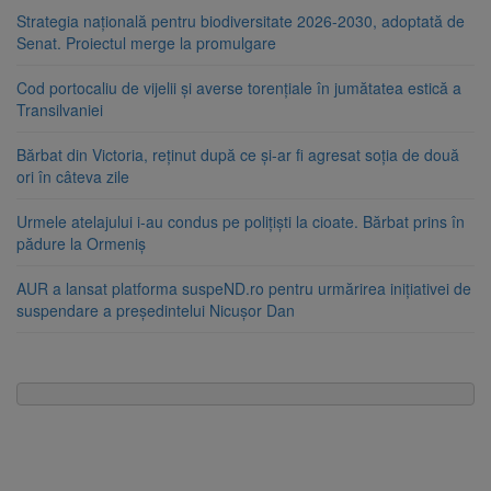
Strategia națională pentru biodiversitate 2026-2030, adoptată de
Senat. Proiectul merge la promulgare
Cod portocaliu de vijelii și averse torențiale în jumătatea estică a
Transilvaniei
Bărbat din Victoria, reținut după ce și-ar fi agresat soția de două
ori în câteva zile
Urmele atelajului i-au condus pe polițiști la cioate. Bărbat prins în
pădure la Ormeniș
AUR a lansat platforma suspeND.ro pentru urmărirea inițiativei de
suspendare a președintelui Nicușor Dan