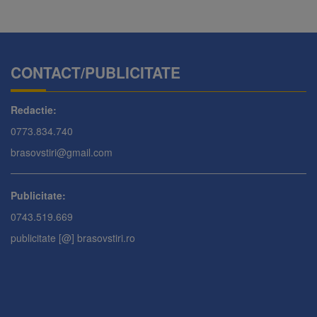
CONTACT/PUBLICITATE
Redactie:
0773.834.740
brasovstiri@gmail.com
Publicitate:
0743.519.669
publicitate [@] brasovstiri.ro