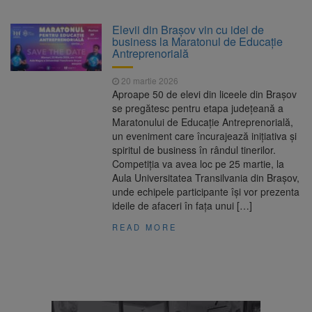
Nivelul Dunării a început să crească
Asociația Română pentru
8 august 2026
Elevii din Brașov vin cu idei de
Iluminat cere reducerea luminii pe timpul
business la Maratonul de Educație
nopții, nu oprirea iluminatului public
Antreprenorială
Trafic blocat pe DN1E Brașov
7 august 2026
– Poiana Brașov după un accident. Două
20 martie 2026
persoane primesc îngrijiri medicale
Aproape 50 de elevi din liceele din Brașov
Se schimbă examenul de
8 august 2026
se pregătesc pentru etapa județeană a
medic specialist. Subiecte unice în toată țara,
Maratonului de Educație Antreprenorială,
aceeași oră și același barem
un eveniment care încurajează inițiativa și
spiritul de business în rândul tinerilor.
Competiția va avea loc pe 25 martie, la
Aula Universitatea Transilvania din Brașov,
unde echipele participante își vor prezenta
ideile de afaceri în fața unui […]
READ MORE