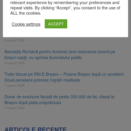
relevant experience by remembering your preferences and
Am început demolarea fostului complex Duplex 91, de lângă Piața
repeat visits. By clicking “Accept”, you consent to the use of
Star
ALL the cookies.
8 august 2026
Cookie settings
ACCEPT
Ungaria renunță la apelul pentru reducerea consumului de
energie. Nivelul Dunării a început să crească
8 august 2026
Asociația Română pentru Iluminat cere reducerea luminii pe
timpul nopții, nu oprirea iluminatului public
8 august 2026
Trafic blocat pe DN1E Brașov – Poiana Brașov după un accident.
Două persoane primesc îngrijiri medicale
7 august 2026
Dosar de evaziune fiscală de peste 330.000 de lei, clasat la
Brașov după plata prejudiciului
7 august 2026
ARTICOLE RECENTE