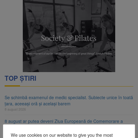
TOP ȘTIRI
Se schimbă examenul de medic specialist. Subiecte unice în toată
țara, aceeași oră și același barem
8 august 2026
8 august ar putea deveni Ziua Europeană de Comemorare a
Victimelor Accidentelor de Muncă
8 august 2026
We use cookies on our website to give you the most