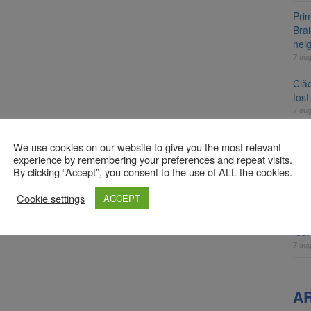
Prim
Brai
neig
7 au
Clăd
fos
7 au
Pla
We use cookies on our website to give you the most relevant
Cont
experience by remembering your preferences and repeat visits.
luni
By clicking “Accept”, you consent to the use of ALL the cookies.
7 au
Cookie settings
ACCEPT
Unul
ame
fos
7 au
A