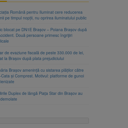
ciația Română pentru Iluminat cere reducerea
nii pe timpul nopții, nu oprirea iluminatului public
fic blocat pe DN1E Brașov – Poiana Brașov după
ccident. Două persoane primesc îngrijiri
icale
r de evaziune fiscală de peste 330.000 de lei,
at la Brașov după plata prejudiciului
ăria Brașov amenință cu sistarea plăților către
-Cata și Comprest. Motivul: platforme de gunoi
ienizate
irile Duplex de lângă Piața Star din Brașov au
t demolate