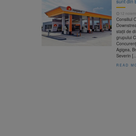
sunt din
Platforma
7 august 2026
luni
12 noiem
Asociația
8 august 2026
Consiliul 
Downstrea
staţii de 
grupului C
Concurențe
Agigea, Br
Severin [
READ M