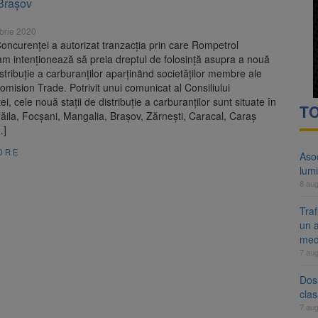
 Brașov
 Belvedere de pe Tâmpa intră în renovare. Contract de peste 1 milion de
brie 2020
 Română pentru Iluminat cere reducerea luminii pe timpul nopții, nu opri
Concurenței a autorizat tranzacția prin care Rompetrol
m intenționează să preia dreptul de folosinţă asupra a nouă
distribuţie a carburanţilor aparţinȃnd societăţilor membre ale
omision Trade. Potrivit unui comunicat al Consiliului
i, cele nouă stații de distribuție a carburanților sunt situate în
TO
ăila, Focșani, Mangalia, Brașov, Zărnești, Caracal, Caraș
…]
ORE
Aso
lumi
8 au
Tra
un a
med
7 au
Dosa
clas
7 au