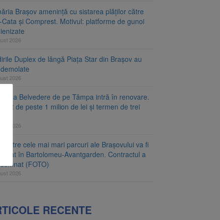
ăria Brașov amenință cu sistarea plăților către
-Cata și Comprest. Motivul: platforme de gunoi
ienizate
gust 2026
irile Duplex de lângă Piața Star din Brașov au
t demolate
gust 2026
tforma Belvedere de pe Tâmpa intră în renovare.
ract de peste 1 milion de lei și termen de trei
gust 2026
 dintre cele mai mari parcuri ale Brașovului va fi
najat în Bartolomeu-Avantgarden. Contractul a
t semnat (FOTO)
gust 2026
RTICOLE RECENTE