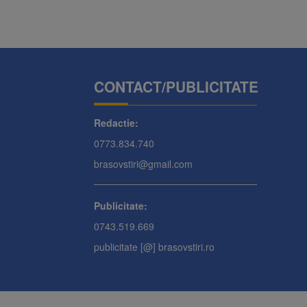
CONTACT/PUBLICITATE
Redactie:
0773.834.740
brasovstiri@gmail.com
Publicitate:
0743.519.669
publicitate [@] brasovstiri.ro