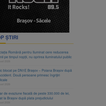
 lei și termen de trei
rea iluminatului public
P ȘTIRI
ciația Română pentru Iluminat cere reducerea
nii pe timpul nopții, nu oprirea iluminatului public
gust 2026
fic blocat pe DN1E Brașov – Poiana Brașov după
ccident. Două persoane primesc îngrijiri
icale
gust 2026
r de evaziune fiscală de peste 330.000 de lei,
at la Brașov după plata prejudiciului
gust 2026