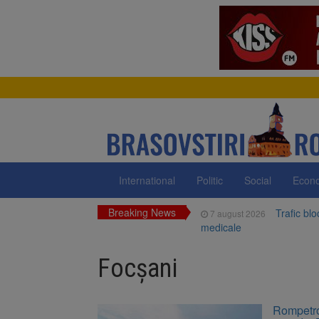
International
Politic
Social
Econ
Breaking News
Trafic bl
7 august 2026
medicale
Dosar de 
7 august 2026
Focșani
Primăria 
7 august 2026
neigienizate
Clădirile
7 august 2026
Rompetrol