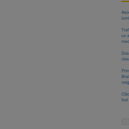
Aso
lumi
Tra
un a
med
Dosa
clas
Prim
Brai
neig
Clăd
fos