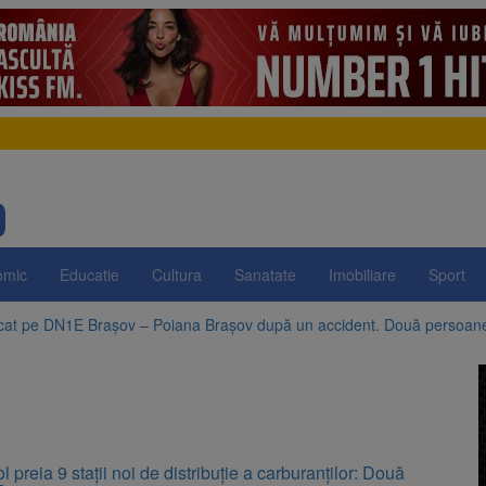
omic
Educatie
Cultura
Sanatate
Imobiliare
Sport
ocat pe DN1E Brașov – Poiana Brașov după un accident. Două persoane p
evaziune fiscală de peste 330.000 de lei, clasat la Brașov după plata pr
Brașov amenință cu sistarea plăților către Brai-Cata și Comprest. Motiv
 Duplex de lângă Piața Star din Brașov au fost demolate
 preia 9 stații noi de distribuție a carburanților: Două