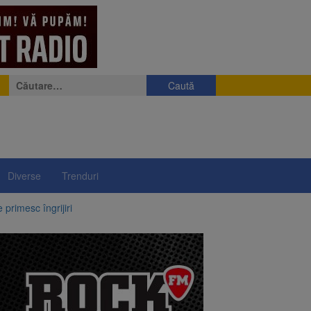
Caută
după:
Diverse
Trenduri
rimesc îngrijiri
ejudiciului
ul: platforme de gunoi