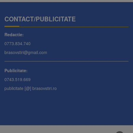
CONTACT/PUBLICITATE
Redactie:
0773.834.740
brasovstiri@gmail.com
Publicitate:
0743.519.669
publicitate [@] brasovstiri.ro