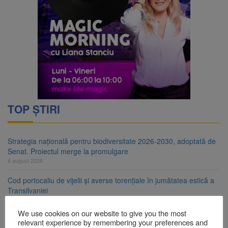
TOP ȘTIRI
Strategia națională pentru biodiversitate 2026-2030, adoptată de
Senat. Proiectul merge la promulgare
6 august 2026
Cod portocaliu de vijelii și averse torențiale în jumătatea estică a
Transilvaniei
6 august 2026
We use cookies on our website to give you the most
Bărbat din Victoria, reținut după ce și-ar fi agresat soția de două
relevant experience by remembering your preferences and