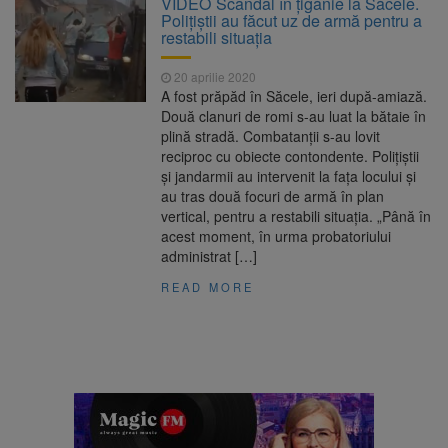
VIDEO Scandal în țigănie la Săcele.
Ormeniș
Polițiștii au făcut uz de armă pentru a
AUR a lansat platforma
6 august 2026
restabili situația
suspeND.ro pentru urmărirea inițiativei de
suspendare a președintelui Nicușor Dan
20 aprilie 2020
Înalta Curte analizează
6 august 2026
A fost prăpăd în Săcele, ieri după-amiază.
dosarul lui Călin Georgescu și Horațiu Potra.
Două clanuri de romi s-au luat la bătaie în
Judecătorii decid dacă începe procesul
plină stradă. Combatanții s-au lovit
Strategia națională pentru
6 august 2026
reciproc cu obiecte contondente. Polițiștii
biodiversitate 2026-2030, adoptată de Senat.
și jandarmii au intervenit la fața locului și
Proiectul merge la promulgare
au tras două focuri de armă în plan
vertical, pentru a restabili situația. „Până în
acest moment, în urma probatoriului
administrat […]
READ MORE