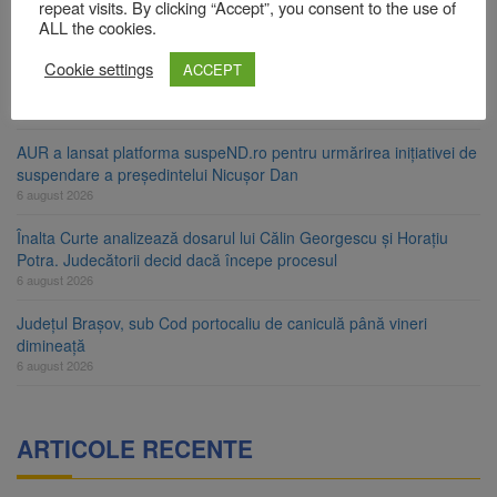
ori în câteva zile
repeat visits. By clicking “Accept”, you consent to the use of
6 august 2026
ALL the cookies.
Urmele atelajului i-au condus pe polițiști la cioate. Bărbat prins în
Cookie settings
ACCEPT
pădure la Ormeniș
6 august 2026
AUR a lansat platforma suspeND.ro pentru urmărirea inițiativei de
suspendare a președintelui Nicușor Dan
6 august 2026
Înalta Curte analizează dosarul lui Călin Georgescu și Horațiu
Potra. Judecătorii decid dacă începe procesul
6 august 2026
Județul Brașov, sub Cod portocaliu de caniculă până vineri
dimineață
6 august 2026
ARTICOLE RECENTE