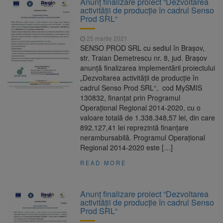
Anunț finalizare proiect “Dezvoltarea
Ormeniș
activității de producție în cadrul Senso
AUR a lansat platforma
6 august 2026
Prod SRL“
suspeND.ro pentru urmărirea inițiativei de
suspendare a președintelui Nicușor Dan
25 martie 2021
Înalta Curte analizează
6 august 2026
SENSO PROD SRL cu sediul în Brașov,
dosarul lui Călin Georgescu și Horațiu Potra.
str. Traian Demetrescu nr. 8, jud. Brașov
Judecătorii decid dacă începe procesul
anunță finalizarea implementării proiectului
Strategia națională pentru
6 august 2026
„Dezvoltarea activității de producție în
biodiversitate 2026-2030, adoptată de Senat.
cadrul Senso Prod SRL“, cod MySMIS
Proiectul merge la promulgare
130832, finanțat prin Programul
Operațional Regional 2014-2020, cu o
valoare totală de 1.338.348,57 lei, din care
892.127,41 lei reprezintă finanțare
nerambursabilă. Programul Operațional
Regional 2014-2020 este […]
READ MORE
Anunț finalizare proiect “Dezvoltarea
activității de producție în cadrul Senso
Prod SRL“