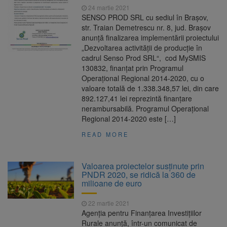
24 martie 2021
SENSO PROD SRL cu sediul în Brașov,
str. Traian Demetrescu nr. 8, jud. Brașov
anunță finalizarea implementării proiectului
„Dezvoltarea activității de producție în
cadrul Senso Prod SRL“, cod MySMIS
130832, finanțat prin Programul
Operațional Regional 2014-2020, cu o
valoare totală de 1.338.348,57 lei, din care
892.127,41 lei reprezintă finanțare
nerambursabilă. Programul Operațional
Regional 2014-2020 este […]
READ MORE
Valoarea proiectelor susținute prin
PNDR 2020, se ridică la 360 de
milioane de euro
22 martie 2021
Agenția pentru Finanțarea Investițiilor
Rurale anunță, într-un comunicat de