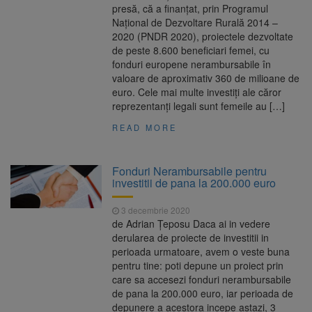
presă, că a finanțat, prin Programul
Național de Dezvoltare Rurală 2014 –
2020 (PNDR 2020), proiectele dezvoltate
de peste 8.600 beneficiari femei, cu
fonduri europene nerambursabile în
valoare de aproximativ 360 de milioane de
euro. Cele mai multe investiți ale căror
reprezentanți legali sunt femeile au […]
READ MORE
Fonduri Nerambursabile pentru
investitii de pana la 200.000 euro
3 decembrie 2020
de Adrian Țeposu Daca ai in vedere
derularea de proiecte de investitii in
perioada urmatoare, avem o veste buna
pentru tine: poti depune un proiect prin
care sa accesezi fonduri nerambursabile
de pana la 200.000 euro, iar perioada de
depunere a acestora incepe astazi, 3