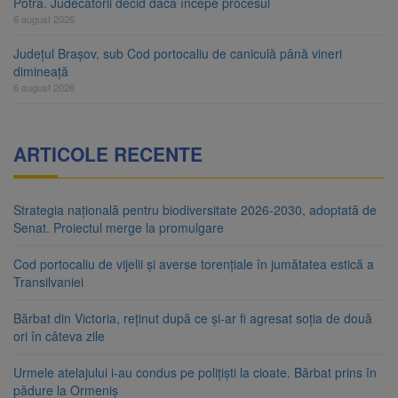
Potra. Judecătorii decid dacă începe procesul
6 august 2026
Județul Brașov, sub Cod portocaliu de caniculă până vineri
dimineață
6 august 2026
ARTICOLE RECENTE
Strategia națională pentru biodiversitate 2026-2030, adoptată de
Senat. Proiectul merge la promulgare
Cod portocaliu de vijelii și averse torențiale în jumătatea estică a
Transilvaniei
Bărbat din Victoria, reținut după ce și-ar fi agresat soția de două
ori în câteva zile
Urmele atelajului i-au condus pe polițiști la cioate. Bărbat prins în
pădure la Ormeniș