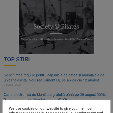
TOP ȘTIRI
Se schimbă regulile pentru capsulele de cafea și ambalajele de
unică folosință. Noul regulament UE se aplică din 12 august
9 august 2026
Carte electronică de identitate gratuită până pe 29 august 2026.
Guvernul menține finanțarea prin PNRR
9 august 2026
We use cookies on our website to give you the most
relevant experience by remembering your preferences and