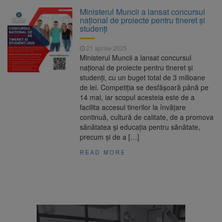
La 97 de ani, a doborât
9 august 2026
Ministerul Muncii a lansat concursul
propriul record mondial. Betty Bromage a
național de proiecte pentru tineret și
zburat din nou pe aripa unui avion
studenți
Avocații fraților Andrew și
9 august 2026
21 aprilie 2025
Tristan Tate cer eliberarea lor pe cauțiune în
Ministerul Muncii a lansat concursul
SUA
național de proiecte pentru tineret și
studenți, cu un buget total de 3 milioane
Se schimbă examenul de
8 august 2026
de lei. Competiția se desfășoară până pe
medic specialist. Subiecte unice în toată țara,
14 mai, iar scopul acesteia este de a
aceeași oră și același barem
facilita accesul tinerilor la învățare
continuă, cultură de calitate, de a promova
Se schimbă regulile pentru
9 august 2026
sănătatea și educația pentru sănătate,
capsulele de cafea și ambalajele de unică
precum și de a […]
folosință. Noul regulament UE se aplică din 12
august
READ MORE