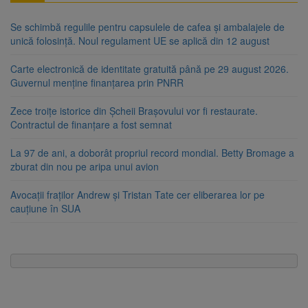
Se schimbă regulile pentru capsulele de cafea și ambalajele de
unică folosință. Noul regulament UE se aplică din 12 august
Carte electronică de identitate gratuită până pe 29 august 2026.
Guvernul menține finanțarea prin PNRR
Zece troițe istorice din Șcheii Brașovului vor fi restaurate.
Contractul de finanțare a fost semnat
La 97 de ani, a doborât propriul record mondial. Betty Bromage a
zburat din nou pe aripa unui avion
Avocații fraților Andrew și Tristan Tate cer eliberarea lor pe
cauțiune în SUA