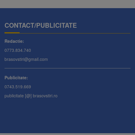
CONTACT/PUBLICITATE
Redactie:
0773.834.740
brasovstiri@gmail.com
Publicitate:
0743.519.669
publicitate [@] brasovstiri.ro