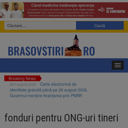
Caută
după:
Toggl
navig
Breaking News
Carte electronică de
9 august 2026
identitate gratuită până pe 29 august 2026.
Guvernul menține finanțarea prin PNRR
Zece troițe istorice din Șcheii
9 august 2026
Brașovului vor fi restaurate. Contractul de
fonduri pentru ONG-uri tineri
finanțare a fost semnat