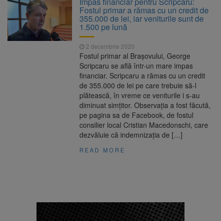
Impas financiar pentru Scripcaru:
nopții, nu oprirea iluminatului public
Fostul primar a rămas cu un credit de
Trafic blocat pe DN1E Brașov
7 august 2026
355.000 de lei, iar veniturile sunt de
– Poiana Brașov după un accident. Două
1.500 pe lună
persoane primesc îngrijiri medicale
Dosar de evaziune fiscală de
7 august 2026
2 decembrie 2020
peste 330.000 de lei, clasat la Brașov după
Fostul primar al Brașovului, George
plata prejudiciului
Scripcaru se află într-un mare impas
8 august ar putea deveni
8 august 2026
financiar. Scripcaru a rămas cu un credit
Ziua Europeană de Comemorare a Victimelor
de 355.000 de lei pe care trebuie să-l
Accidentelor de Muncă
plătească, în vreme ce veniturile i s-au
diminuat simțitor. Observația a fost făcută,
pe pagina sa de Facebook, de fostul
consilier local Cristian Macedonschi, care
dezvăluie că indemnizația de […]
READ MORE