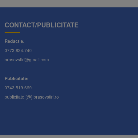
CONTACT/PUBLICITATE
Redactie:
0773.834.740
brasovstiri@gmail.com
Publicitate:
0743.519.669
publicitate [@] brasovstiri.ro