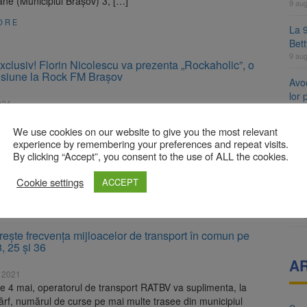
rbane (Municipiul Brașov) 3, […]
9 au
ORE
La 9
Bet
9 au
exclusiv! Florin Nicolescu va prezenta „Rockaholic”, o
siune la Rock FM Brașov
Avoc
lor
024
9 au
vă pentru o doză zdravănă de rock de calitate, informații
iri sportive și povești captivante din lumea muzicii, toate aduse
We use cookies on our website to give you the most relevant
Se 
experience by remembering your preferences and repeat visits.
Nicolescu, o voce cunoscută și apreciată de 31 de ani pe
unic
By clicking “Accept”, you consent to the use of ALL the cookies.
o din Brașov. În acest interviu exclusiv, Florin ne povestește
8 au
riera sa, despre noua sa emisiune de la Rock […]
Cookie settings
ACCEPT
8 a
ORE
Com
8 au
eşte frecvența mijloacelor de transport în comun pe
 8, 25 și 36
A
e 2021
e 4 mai, operatorul de transport RATBV va suplimenta, la
ârf, numărul de curse pe mai multe trasee din municipiul