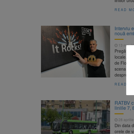
liniilor u
READ M
Interviu 
nouă emi
13 mai 2
Pregătiți-
locale, șt
de Florin 
scena radi
despre ca
READ M
RATBV cr
liniile 7,
28 aprili
Din data d
orele de v