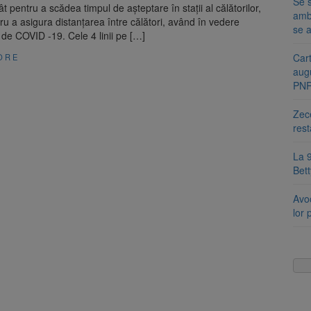
Se s
ât pentru a scădea timpul de așteptare în stații al călătorilor,
amb
tru a asigura distanțarea între călători, având în vedere
se a
de COVID -19. Cele 4 linii pe […]
Cart
ORE
aug
PN
Zece
rest
La 9
Bet
Avoc
lor