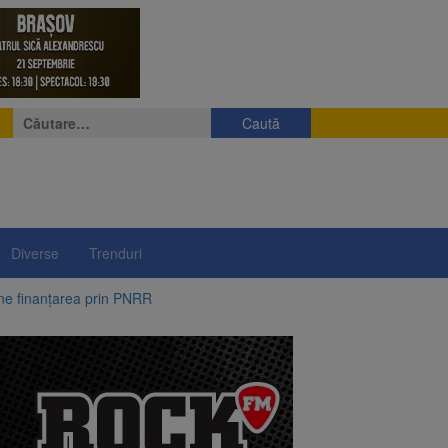
Caută
după:
Diverse
Trenduri
ine finanțarea prin PNRR
e a fost semnat
 pe aripa unui avion