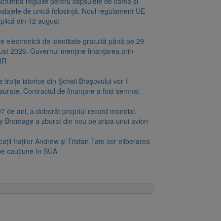
chimbă regulile pentru capsulele de cafea și
alajele de unică folosință. Noul regulament UE
plică din 12 august
e electronică de identitate gratuită până pe 29
ust 2026. Guvernul menține finanțarea prin
RR
 troițe istorice din Șcheii Brașovului vor fi
aurate. Contractul de finanțare a fost semnat
7 de ani, a doborât propriul record mondial.
ty Bromage a zburat din nou pe aripa unui avion
ații fraților Andrew și Tristan Tate cer eliberarea
 pe cauțiune în SUA