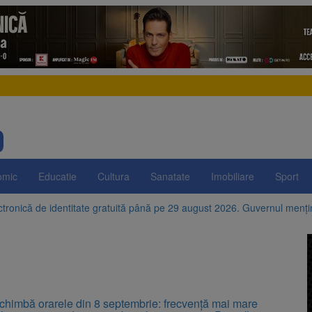
omic
Educatie
Cultura
Sanatate
Imobiliare
Sport
ctronică de identitate gratuită până pe 29 august 2026. Guvernul menț
e istorice din Șcheii Brașovului vor fi restaurate. Contractul de finanțar
ani, a doborât propriul record mondial. Betty Bromage a zburat din nou
fraților Andrew și Tristan Tate cer eliberarea lor pe cauțiune în SUA
himbă orarele din 8 septembrie: frecvență mai mare