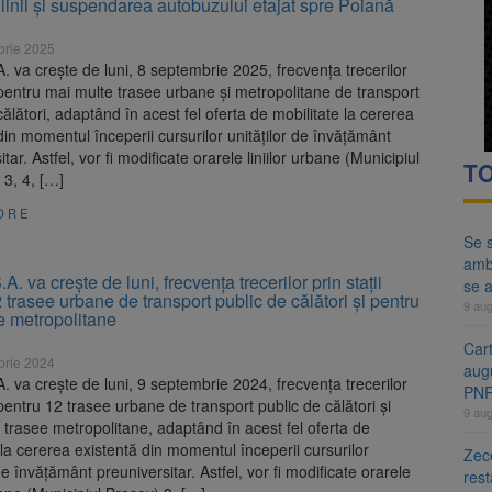
linii și suspendarea autobuzului etajat spre Poiană
ă examenul de medic specialist. Subiecte unice în toată țara, aceeași 
brie 2025
ă regulile pentru capsulele de cafea și ambalajele de unică folosință.
 va crește de luni, 8 septembrie 2025, frecvența trecerilor
i pentru mai multe trasee urbane și metropolitane de transport
călători, adaptând în acest fel oferta de mobilitate la cererea
din momentul începerii cursurilor unităților de învățământ
tar. Astfel, vor fi modificate orarele liniilor urbane (Municipiul
TO
 3, 4, […]
ORE
Se s
amb
. va crește de luni, frecvența trecerilor prin stații
se a
 trasee urbane de transport public de călători și pentru
9 au
ee metropolitane
Cart
brie 2024
aug
 va crește de luni, 9 septembrie 2024, frecvența trecerilor
PN
i pentru 12 trasee urbane de transport public de călători și
9 au
i trasee metropolitane, adaptând în acest fel oferta de
 la cererea existentă din momentul începerii cursurilor
Zece
 de învățământ preuniversitar. Astfel, vor fi modificate orarele
rest