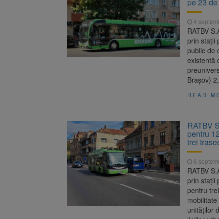
pe 23 de 
Se schimb
8 august 2026
4 septem
Se schimb
9 august 2026
RATBV S.A.
aplică din 12 august
prin stați
public de 
existentă 
preuniversi
Brașov) 2,
READ M
RATBV S.A
pentru 12
trei tras
6 septem
RATBV S.A.
prin stați
pentru tre
mobilitate
unităților