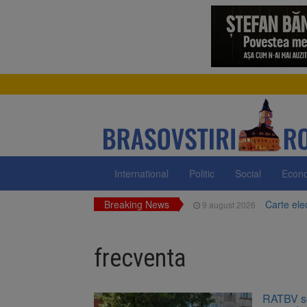
International
Politic
Social
Econ
Breaking News
Carte ele
9 august 2026
Zece troiț
9 august 2026
frecventa
La 97 de 
9 august 2026
Avocații 
9 august 2026
RATBV sc