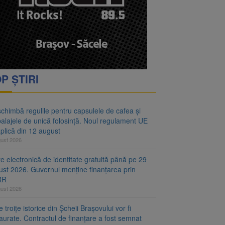
oră și același barem
 Noul regulament UE se
P ȘTIRI
chimbă regulile pentru capsulele de cafea și
alajele de unică folosință. Noul regulament UE
plică din 12 august
gust 2026
e electronică de identitate gratuită până pe 29
ust 2026. Guvernul menține finanțarea prin
RR
gust 2026
 troițe istorice din Șcheii Brașovului vor fi
aurate. Contractul de finanțare a fost semnat