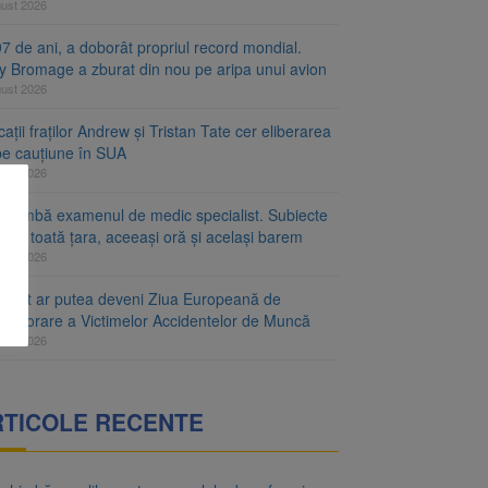
gust 2026
7 de ani, a doborât propriul record mondial.
ty Bromage a zburat din nou pe aripa unui avion
gust 2026
ații fraților Andrew și Tristan Tate cer eliberarea
 pe cauțiune în SUA
gust 2026
schimbă examenul de medic specialist. Subiecte
e în toată țara, aceeași oră și același barem
gust 2026
ugust ar putea deveni Ziua Europeană de
emorare a Victimelor Accidentelor de Muncă
gust 2026
RTICOLE RECENTE