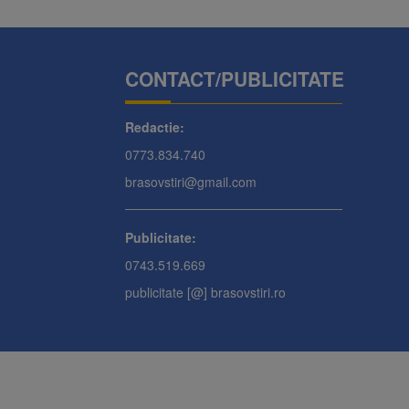
CONTACT/PUBLICITATE
Redactie:
0773.834.740
brasovstiri@gmail.com
Publicitate:
0743.519.669
publicitate [@] brasovstiri.ro