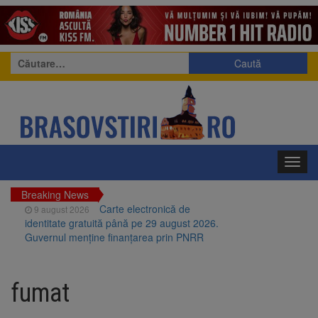
Caută
după:
Toggl
navig
Breaking News
Carte electronică de
9 august 2026
identitate gratuită până pe 29 august 2026.
Guvernul menține finanțarea prin PNRR
Zece troițe istorice din Șcheii
9 august 2026
Brașovului vor fi restaurate. Contractul de
fumat
finanțare a fost semnat