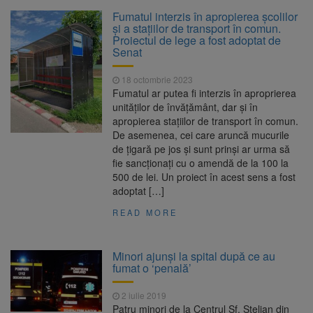
La 97 de ani, a doborât
9 august 2026
Fumatul interzis în apropierea școlilor
propriul record mondial. Betty Bromage a
și a stațiilor de transport în comun.
zburat din nou pe aripa unui avion
Proiectul de lege a fost adoptat de
Senat
Avocații fraților Andrew și
9 august 2026
Tristan Tate cer eliberarea lor pe cauțiune în
18 octombrie 2023
SUA
Fumatul ar putea fi interzis în aproprierea
unităților de învățământ, dar și în
Se schimbă examenul de
8 august 2026
apropierea stațiilor de transport în comun.
medic specialist. Subiecte unice în toată țara,
De asemenea, cei care aruncă mucurile
aceeași oră și același barem
de țigară pe jos și sunt prinși ar urma să
fie sancționați cu o amendă de la 100 la
Se schimbă regulile pentru
9 august 2026
500 de lei. Un proiect în acest sens a fost
capsulele de cafea și ambalajele de unică
adoptat […]
folosință. Noul regulament UE se aplică din 12
august
READ MORE
Minori ajunși la spital după ce au
fumat o ‘penală’
2 iulie 2019
Patru minori de la Centrul Sf. Stelian din