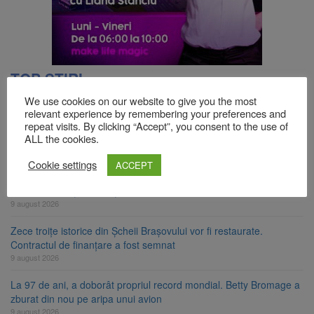
TOP ȘTIRI
We use cookies on our website to give you the most
relevant experience by remembering your preferences and
Se schimbă regulile pentru capsulele de cafea și ambalajele de
repeat visits. By clicking “Accept”, you consent to the use of
unică folosință. Noul regulament UE se aplică din 12 august
ALL the cookies.
9 august 2026
Cookie settings
ACCEPT
Carte electronică de identitate gratuită până pe 29 august 2026.
Guvernul menține finanțarea prin PNRR
9 august 2026
Zece troițe istorice din Șcheii Brașovului vor fi restaurate.
Contractul de finanțare a fost semnat
9 august 2026
La 97 de ani, a doborât propriul record mondial. Betty Bromage a
zburat din nou pe aripa unui avion
9 august 2026