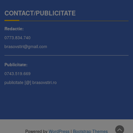
CONTACT/PUBLICITATE
Redactie:
0773.834.740
brasovstiri@gmail.com
Publicitate:
0743.519.669
publicitate [@] brasovstiri.ro
Powered by
WordPress
|
Bootstrap Themes