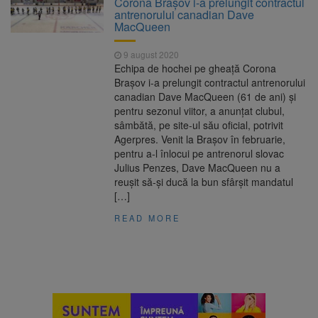
Corona Braşov i-a prelungit contractul
Motivul: platforme de gunoi neigienizate
antrenorului canadian Dave
Clădirile Duplex de lângă
7 august 2026
MacQueen
Piața Star din Brașov au fost demolate
9 august 2020
Platforma Belvedere de pe
7 august 2026
Echipa de hochei pe gheaţă Corona
Tâmpa intră în renovare. Contract de peste 1
Braşov i-a prelungit contractul antrenorului
milion de lei și termen de trei luni
canadian Dave MacQueen (61 de ani) şi
Asociația Română pentru
8 august 2026
pentru sezonul viitor, a anunţat clubul,
Iluminat cere reducerea luminii pe timpul
sâmbătă, pe site-ul său oficial, potrivit
nopții, nu oprirea iluminatului public
Agerpres. Venit la Braşov în februarie,
pentru a-l înlocui pe antrenorul slovac
Julius Penzes, Dave MacQueen nu a
reuşit să-şi ducă la bun sfârşit mandatul
[…]
READ MORE