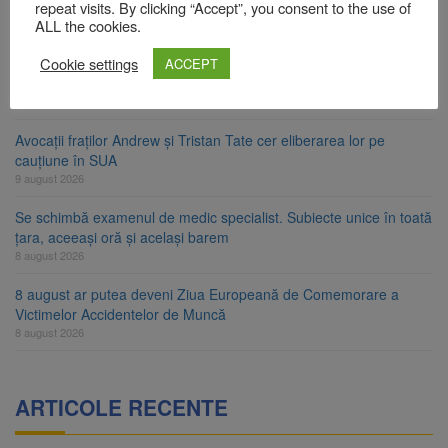
Contractul de finanțare a fost semnat
repeat visits. By clicking “Accept”, you consent to the use of
ALL the cookies.
9 august 2026
Cookie settings
La 97 de ani, a doborât propriul record mondial. Betty Bromage a
ACCEPT
zburat din nou pe aripa unui avion
9 august 2026
Avocații fraților Andrew și Tristan Tate cer eliberarea lor pe
cauțiune în SUA
9 august 2026
Se schimbă examenul de medic specialist. Subiecte unice în toată
țara, aceeași oră și același barem
8 august 2026
8 august ar putea deveni Ziua Europeană de Comemorare a
Victimelor Accidentelor de Muncă
8 august 2026
ARTICOLE RECENTE