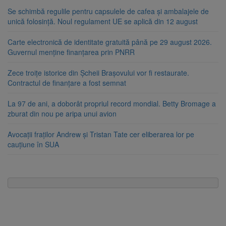
Se schimbă regulile pentru capsulele de cafea și ambalajele de
unică folosință. Noul regulament UE se aplică din 12 august
Carte electronică de identitate gratuită până pe 29 august 2026.
Guvernul menține finanțarea prin PNRR
Zece troițe istorice din Șcheii Brașovului vor fi restaurate.
Contractul de finanțare a fost semnat
La 97 de ani, a doborât propriul record mondial. Betty Bromage a
zburat din nou pe aripa unui avion
Avocații fraților Andrew și Tristan Tate cer eliberarea lor pe
cauțiune în SUA