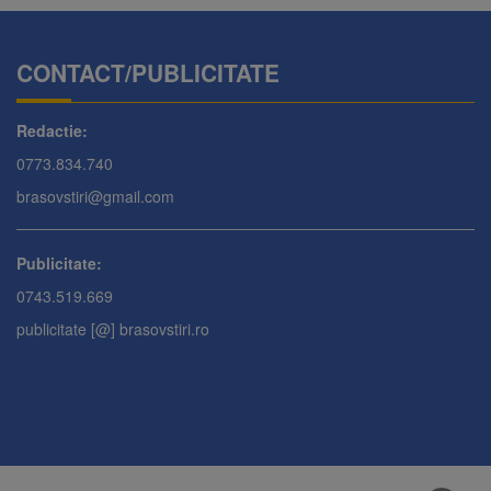
CONTACT/PUBLICITATE
Redactie:
0773.834.740
brasovstiri@gmail.com
Publicitate:
0743.519.669
publicitate [@] brasovstiri.ro