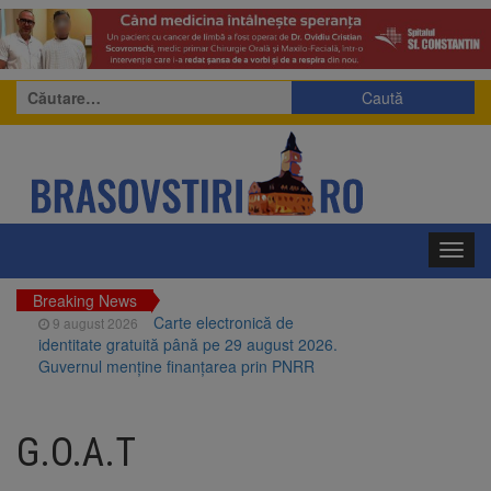
Caută
după:
Toggl
navig
Breaking News
Carte electronică de
9 august 2026
identitate gratuită până pe 29 august 2026.
Guvernul menține finanțarea prin PNRR
Zece troițe istorice din Șcheii
9 august 2026
Brașovului vor fi restaurate. Contractul de
G.O.A.T
finanțare a fost semnat