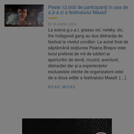
La 97 de ani, a doborât
9 august 2026
Peste 12.000 de participanţi în cea de
propriul record mondial. Betty Bromage a
a 2-a zi a festivalului Massif
zburat din nou pe aripa unui avion
16 martie 2024
Avocații fraților Andrew și
9 august 2026
La scena g.o.a.t. grassu xxl, netsky, ctc,
Tristan Tate cer eliberarea lor pe cauțiune în
the hollygood gang au dus distracția de
SUA
festival la nivelul următor. La acest final de
săptămână stațiunea Poiana Brașov este
Se schimbă examenul de
8 august 2026
locul preferat de mii de iubitori ai
medic specialist. Subiecte unice în toată țara,
sporturilor de iarnă, muzicii, aventurii,
aceeași oră și același barem
distracției dar și a experiențelor
exclusiviste oferite de organizatorii celei
Se schimbă regulile pentru
9 august 2026
de-a doua ediție a festivalului Massif. […]
capsulele de cafea și ambalajele de unică
folosință. Noul regulament UE se aplică din 12
READ MORE
august