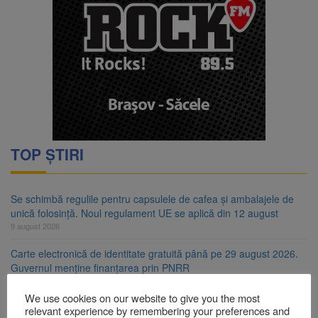
TOP ȘTIRI
Se schimbă regulile pentru capsulele de cafea și ambalajele de
unică folosință. Noul regulament UE se aplică din 12 august
9 august 2026
Carte electronică de identitate gratuită până pe 29 august 2026.
Guvernul menține finanțarea prin PNRR
9 august 2026
We use cookies on our website to give you the most
Zece troițe istorice din Șcheii Brașovului vor fi restaurate.
relevant experience by remembering your preferences and