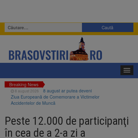
Caută
după:
Toggl
navig
Breaking News
8 august ar putea deveni
8 august 2026
Ziua Europeană de Comemorare a Victimelor
Accidentelor de Muncă
Am început demolarea
8 august 2026
fostului complex Duplex 91, de lângă Piața
Peste 12.000 de participanţi
Star
Ungaria renunță la apelul
8 august 2026
în cea de a 2-a zi a
pentru reducerea consumului de energie.