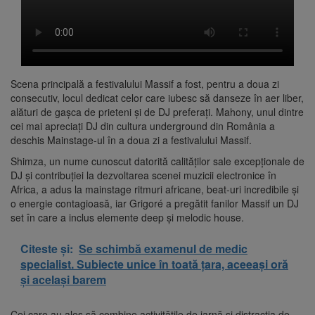
Scena principală a festivalului Massif a fost, pentru a doua zi
consecutiv, locul dedicat celor care iubesc să danseze în aer liber,
alături de gașca de prieteni și de DJ preferați. Mahony, unul dintre
cei mai apreciați DJ din cultura underground din România a
deschis Mainstage-ul în a doua zi a festivalului Massif.
Shimza, un nume cunoscut datorită calităților sale excepționale de
DJ și contribuției la dezvoltarea scenei muzicii electronice în
Africa, a adus la mainstage ritmuri africane, beat-uri incredibile și
o energie contagioasă, iar Grigoré a pregătit fanilor Massif un DJ
set în care a inclus elemente deep și melodic house.
Citeste și:
Se schimbă examenul de medic
specialist. Subiecte unice în toată țara, aceeași oră
și același barem
Cei care au ales să combine activitățile de iarnă și distracția de