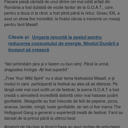
Fiecare piesă cântată de unul dintre cei mai iubiți artiști din
România a fost dublată de vocile fanilor de la G.O.A.T., care,
pentru a doua zi la rând, a fost plină până la refuz. Grasu XXL a
avut un show live incredibil, la finalul căruia a transmis un mesaj
pentru fanii Massif:
Citeste și:
Ungaria renunță la apelul pentru
reducerea consumului de energie. Nivelul Dunării a
început să crească
“
Noi schimbăm țara și o facem cu bun simț. Până la urmă,
dragostea învinge. Ați fost superbi
!”
„Free Your Wild Spirit” nu e doar tema festivalului Massif, e și
modul în care participanții la festival au ales să se distreze. Pe
lângă cele mai cool outfit-uri de festival, la scena G.O.A.T a fost
creată o atmosferă incredibilă datorită celor mai haioase jucării
gonflabile. Steagurile au fost înlocuite de felii de pepene, pizza,
ananas, lamâie, mingii, toate gonflabile, iar set-ul live marca The
Hollygood Gang a generat o experiență ireală de festival. Fanii au
dansat de la primul până la ultimul beat.
Amatorii de hip-hop și drum’n’bass au avut motive de entuziasm