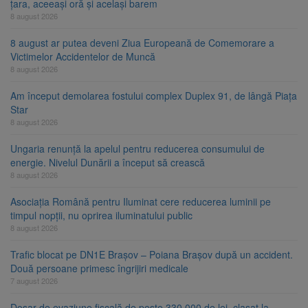
țara, aceeași oră și același barem
8 august 2026
8 august ar putea deveni Ziua Europeană de Comemorare a
Victimelor Accidentelor de Muncă
8 august 2026
Am început demolarea fostului complex Duplex 91, de lângă Piața
Star
8 august 2026
Ungaria renunță la apelul pentru reducerea consumului de
energie. Nivelul Dunării a început să crească
8 august 2026
Asociația Română pentru Iluminat cere reducerea luminii pe
timpul nopții, nu oprirea iluminatului public
8 august 2026
Trafic blocat pe DN1E Brașov – Poiana Brașov după un accident.
Două persoane primesc îngrijiri medicale
7 august 2026
Dosar de evaziune fiscală de peste 330.000 de lei, clasat la