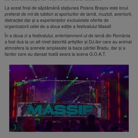
La acest final de săptămână stațiunea Poiana Brașov este locul
preferat de mii de iubitori ai sporturilor de iarnă, muzicii, aventurii,
distracției dar și a experiențelor exclusiviste oferite de
organizatorii celei de-a doua ediție a festivalului Massif.
În a doua zi a festivalului, entertainment-ul de iarnă din România
a fost dus la un alt nivel datorită artiștilor și DJ-ilor care au animat
atmosfera la scenele amplasate la baza pârtiei Bradu, dar și a
fanilor care au dansat toată seara la scena G.O.A.T.