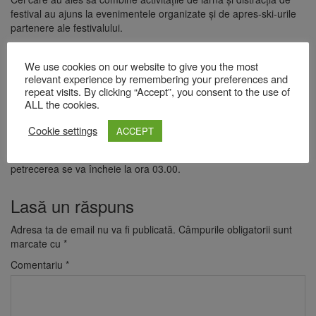
festival au ajuns la evenimentele organizate și de apres-ski-urile
partenere ale festivalului.
În cea de-a treia zi a festivalului Massif pe scena principală vor
urca germanul Claptone, HVMZA, Dirty Nano, Andrei Șaguna și
We use cookies on our website to give you the most
proiectul Day Dreamers, iar la scena G.O.A.T fanii se vor întâlni
relevant experience by remembering your preferences and
repeat visits. By clicking “Accept”, you consent to the use of
cu duo-ul Chase & Status, care la începutul acestei luni a fost
ALL the cookies.
recompensat cu un BRIT Award la categoria “Producătorii Anului”,
cu Deliric x Silent Strike, Killa Fonic, Dub FX & Woodnote,
Cookie settings
ACCEPT
Memphys & Blocksberg, MC Dylma & DJ Pappa M și Viiiain.
Festivalul Massif își va deschide porțile la ora 17:00, iar
petrecerea se va încheie la ora 03.00.
Lasă un răspuns
Adresa ta de email nu va fi publicată.
Câmpurile obligatorii sunt
marcate cu
*
Comentariu
*