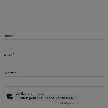
Nume
*
Email
*
Site web
Verificare anti-robot
Click pentru a începe verificarea
Friendly
Captcha ⇗