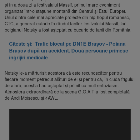
și în a doua zi a festivalului Massif, primul mare eveniment
organizat într-o stațiune montană din Centrul și Estul Europei.
Unul dintre cele mai apreciate proiecte din hip-hopul românesc,
CTC, a generat euforie în rândul fanilor festivalului Massif, iar
belgianul Netsky a fost așteptat cu bucurie de fanii din România.
Citeste și:
Trafic blocat pe DN1E Brașov - Poiana
Brașov după un accident. Două persoane primesc
îngrijiri medicale
Netsky le-a mărturisit acestora că este recunoscător pentru
fiecare moment petrecut alături de ei și pentru că, în ciuda frigului
de afară, aceștia l-au așteptat și primit cu mult entuziasm.
Atmosfera extraordinară de la scena G.O.A.T a fost completată
de Andi Moisescu și 4AWL.