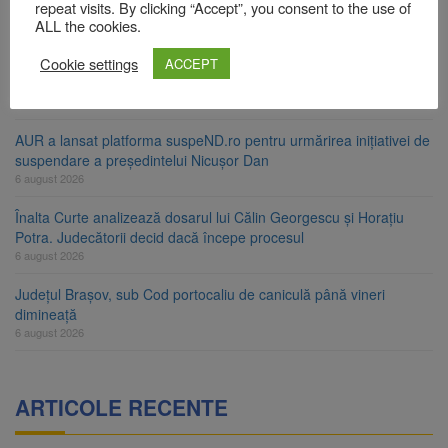
ori în câteva zile
repeat visits. By clicking “Accept”, you consent to the use of
ALL the cookies.
6 august 2026
Cookie settings
Urmele atelajului i-au condus pe polițiști la cioate. Bărbat prins în
ACCEPT
pădure la Ormeniș
6 august 2026
AUR a lansat platforma suspeND.ro pentru urmărirea inițiativei de
suspendare a președintelui Nicușor Dan
6 august 2026
Înalta Curte analizează dosarul lui Călin Georgescu și Horațiu
Potra. Judecătorii decid dacă începe procesul
6 august 2026
Județul Brașov, sub Cod portocaliu de caniculă până vineri
dimineață
6 august 2026
ARTICOLE RECENTE