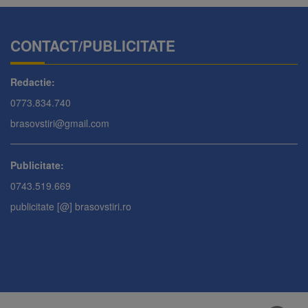
CONTACT/PUBLICITATE
Redactie:
0773.834.740
brasovstiri@gmail.com
Publicitate:
0743.519.669
publicitate [@] brasovstiri.ro