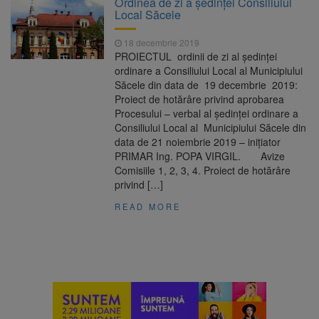
Ordinea de zi a ședinței Consiliului
Ormeniș
Local Săcele
AUR a lansat platforma
6 august 2026
suspeND.ro pentru urmărirea inițiativei de
18 decembrie 2019
suspendare a președintelui Nicușor Dan
PROIECTUL ordinii de zi al ședinței
Înalta Curte analizează
6 august 2026
ordinare a Consiliului Local al Municipiului
dosarul lui Călin Georgescu și Horațiu Potra.
Săcele din data de 19 decembrie 2019:
Judecătorii decid dacă începe procesul
Proiect de hotărâre privind aprobarea
Strategia națională pentru
6 august 2026
Procesului – verbal al şedinţei ordinare a
biodiversitate 2026-2030, adoptată de Senat.
Consiliului Local al Municipiului Săcele din
Proiectul merge la promulgare
data de 21 noiembrie 2019 – iniţiator
PRIMAR Ing. POPA VIRGIL. Avize
Comisiile 1, 2, 3, 4. Proiect de hotărâre
privind […]
READ MORE