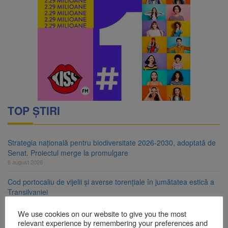
TOP ȘTIRI
Strategia națională pentru biodiversitate 2026-2030, adoptată de
Senat. Proiectul merge la promulgare
6 august 2026
Cod portocaliu de vijelii și averse torențiale în jumătatea estică a
Transilvaniei
6 august 2026
We use cookies on our website to give you the most
Bărbat din Victoria, reținut după ce și-ar fi agresat soția de două
relevant experience by remembering your preferences and