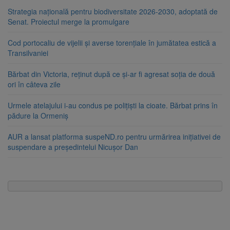
Strategia națională pentru biodiversitate 2026-2030, adoptată de
Senat. Proiectul merge la promulgare
Cod portocaliu de vijelii și averse torențiale în jumătatea estică a
Transilvaniei
Bărbat din Victoria, reținut după ce și-ar fi agresat soția de două
ori în câteva zile
Urmele atelajului i-au condus pe polițiști la cioate. Bărbat prins în
pădure la Ormeniș
AUR a lansat platforma suspeND.ro pentru urmărirea inițiativei de
suspendare a președintelui Nicușor Dan