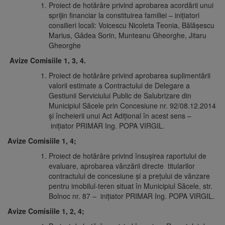
Proiect de hotărâre privind aprobarea acordării unui
sprijin financiar la constituirea familiei – iniţiatori
consilieri locali: Voicescu Nicoleta Teonia, Bălășescu
Marius, Gâdea Sorin, Munteanu Gheorghe, Jitaru
Gheorghe
Avize Comisiile 1, 3, 4
.
Proiect de hotărâre privind aprobarea suplimentării
valorii estimate a Contractului de Delegare a
Gestiunii Serviciului Public de Salubrizare din
Municipiul Săcele prin Concesiune nr. 92/08.12.2014
și încheierii unui Act Adițional în acest sens –
iniţiator PRIMAR Ing. POPA VIRGIL.
Avize Comisiile 1, 4;
Proiect de hotărâre privind însușirea raportului de
evaluare, aprobarea vânzării directe titularilor
contractului de concesiune și a prețului de vânzare
pentru imobilul-teren situat în Municipiul Săcele, str.
Bolnoc nr. 87 – iniţiator PRIMAR Ing. POPA VIRGIL.
Avize Comisiile 1, 2, 4;