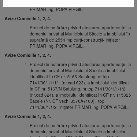
domeniul public al Municipiului Săcele – iniţiator
PRIMAR Ing. POPA VIRGIL.
Avize Comisiile 1, 2, 4.
Proiect de hotărâre privind atestarea apartenenței la
domeniul privat al Municipiului Săcele a imobilului în
suprafață de 2554 mp curți-construcții- iniţiator
PRIMAR Ing. POPA VIRGIL.
Avize Comisiile 1, 2, 4.
Proiect de hotărâre privind atestarea apartenenței la
domeniul privat al Municipiului Săcele a imobilului
identificat în CF nr. 5166 Satulung, nr.top
7141/36/1/1/1/1 (nr.cad 623), a imobilului identificat
în CF nr. 5167/N Satulung, nr.top 7141/36/1/1/1/2
(nr.cad 624), a imobilului identificat în CF nr. 115325
Săcele (Nr. CF vechi 3570A+100), top
7141/36/1/1/2- iniţiator PRIMAR Ing. POPA VIRGIL.
Avize Comisiile 1, 2, 4.
Proiect de hotărâre privind atestarea apartenenței la
domeniul privat al Municipiului Săcele a imobilelor