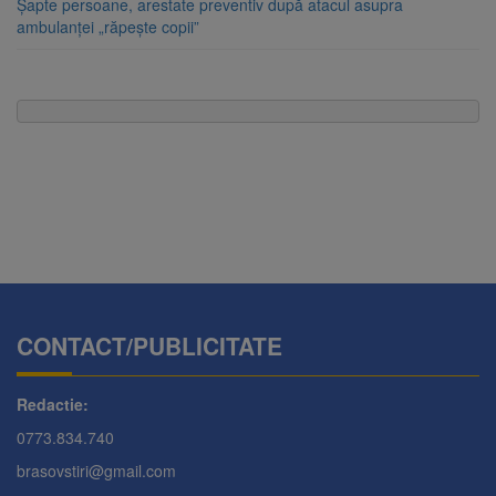
Șapte persoane, arestate preventiv după atacul asupra
ambulanței „răpește copii”
CONTACT/PUBLICITATE
Redactie:
0773.834.740
brasovstiri@gmail.com