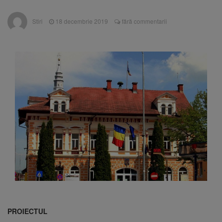
poate funcționa cel puțin încă nouă zile
Șapte persoane, arestate
10 august 2026
Stiri
18 decembrie 2019
fără commentarii
preventiv după atacul asupra ambulanței
„răpește copii”
A căzut aproximativ 10 metri
10 august 2026
în Piatra Craiului. Turist salvat de Salvamont
Zărnești
Concert cu intrare liberă la
10 august 2026
Făgăraș, pe 14 august. Cvartetul NaunArt
aduce pe scenă muzicieni brașoveni
PROIECTUL