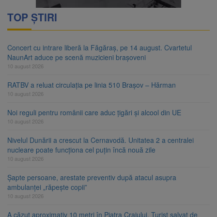
TOP ȘTIRI
Concert cu intrare liberă la Făgăraș, pe 14 august. Cvartetul
NaunArt aduce pe scenă muzicieni brașoveni
10 august 2026
RATBV a reluat circulația pe linia 510 Brașov – Hărman
10 august 2026
Noi reguli pentru românii care aduc țigări și alcool din UE
10 august 2026
Nivelul Dunării a crescut la Cernavodă. Unitatea 2 a centralei
nucleare poate funcționa cel puțin încă nouă zile
10 august 2026
Șapte persoane, arestate preventiv după atacul asupra
ambulanței „răpește copii”
10 august 2026
A căzut aproximativ 10 metri în Piatra Craiului. Turist salvat de