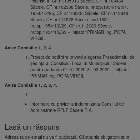
înscrise în CF nr.105916 Săcele, CF nr.108464
Săcele, CF nr.102388 Săcele, nr.top.1954/1/2/94,
1954/1/2/95, CF nr.109335 Săcele, CF nr.113846
Săcele, CF nr.111976 Săcele, cad.1631,
nr.top.1954/1/2/29, CF nr.112689 Săcele,
nr.top.1954/1/2/69 – iniţiator PRIMAR Ing. POPA
VIRGIL.
Avize Comisiile 1, 2, 4.
Proiect de hotărâre privind alegerea Preşedintelui de
şedinţă al Consiliului Local al Municipiului Săcele
pentru perioada 01.01.2020-31.03.2020 – iniţiator
PRIMAR Ing. POPA VIRGIL.
Avize Comisiile 1, 2, 3, 4.
Informare cu privire la indemnizația Consiliul de
Administrație RPLP Săcele R.A.
Lasă un răspuns
Adresa ta de email nu va fi publicată.
Câmpurile obligatorii sunt