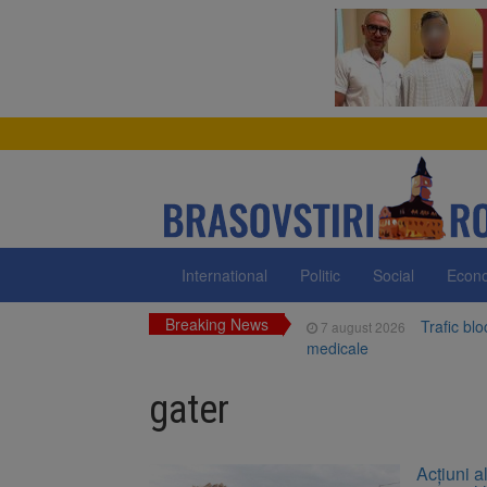
International
Politic
Social
Econ
Breaking News
Trafic bl
7 august 2026
medicale
Dosar de 
7 august 2026
gater
Primăria 
7 august 2026
neigienizate
Clădirile
7 august 2026
Acțiuni al