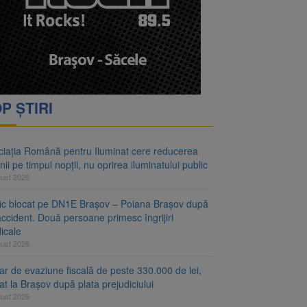
 lei și termen de trei
rea iluminatului public
P ȘTIRI
ciația Română pentru Iluminat cere reducerea
nii pe timpul nopții, nu oprirea iluminatului public
gust 2026
fic blocat pe DN1E Brașov – Poiana Brașov după
ccident. Două persoane primesc îngrijiri
icale
gust 2026
r de evaziune fiscală de peste 330.000 de lei,
at la Brașov după plata prejudiciului
gust 2026