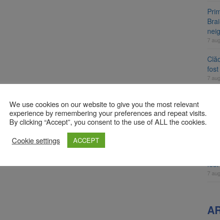
Prim
Brai
neig
7 au
Clăd
fos
7 au
Pla
We use cookies on our website to give you the most relevant
Cont
experience by remembering your preferences and repeat visits.
luni
By clicking “Accept”, you consent to the use of ALL the cookies.
7 au
Cookie settings
ACCEPT
Unul
ame
fos
7 au
A