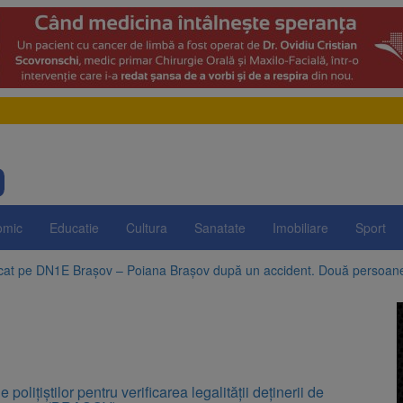
omic
Educatie
Cultura
Sanatate
Imobiliare
Sport
ocat pe DN1E Brașov – Poiana Brașov după un accident. Două persoane p
evaziune fiscală de peste 330.000 de lei, clasat la Brașov după plata pr
Brașov amenință cu sistarea plăților către Brai-Cata și Comprest. Motiv
 Duplex de lângă Piața Star din Brașov au fost demolate
e polițiștilor pentru verificarea legalității deținerii de