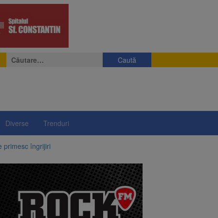
Caută
după:
Diverse
Trenduri
rimesc îngrijiri
ejudiciului
ul: platforme de gunoi