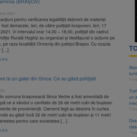
l lemnos (BRAȘOV)
 Belvedere de pe Tâmpa intră în renovare. Contract de peste 1 milion de
brie 2021
 Română pentru Iluminat cere reducerea luminii pe timpul nopții, nu opri
cțiuni pentru verificarea legalității deținerii de material
ost demarate, ieri, de către polițiștii brașoveni. Ieri, 17
2021, în intervalul orar 14,00 – 18,00, polițiști din cadrul
Poliție Rurală Hoghiz au organizat și desfășurat o acțiune pe
ică, pe raza localității Ormeniș din județul Brașov. Cu ocazia
TO
or […]
ORE
Aso
lumi
e la un gater din Sinca: Ce au găsit polițiștii
8 au
020
Tra
din comuna brașoveană Sinca Veche a fost amendată de
un a
 după ce a vândut o cantitate de 26 de metri cubi de buștean
med
ente de proveniență. Oamenii legii au descins în curtea
7 au
unde au găsit încă 32 de metri cubi de buștean și 11 metri
Dosa
erestea pentru care societatea […]
clas
ORE
7 au