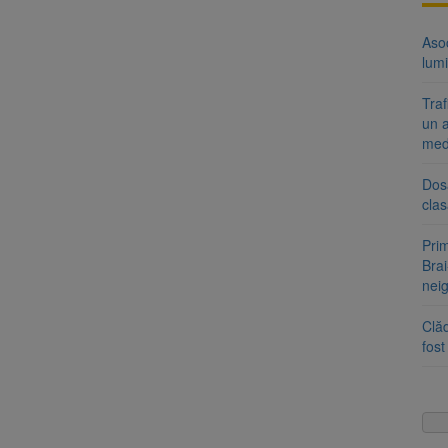
Aso
lumi
Tra
un a
med
Dosa
clas
Prim
Brai
neig
Clăd
fos