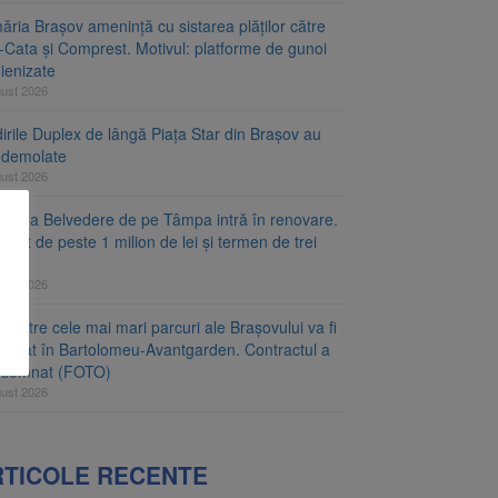
ăria Brașov amenință cu sistarea plăților către
-Cata și Comprest. Motivul: platforme de gunoi
ienizate
gust 2026
irile Duplex de lângă Piața Star din Brașov au
t demolate
gust 2026
tforma Belvedere de pe Tâmpa intră în renovare.
ract de peste 1 milion de lei și termen de trei
gust 2026
 dintre cele mai mari parcuri ale Brașovului va fi
najat în Bartolomeu-Avantgarden. Contractul a
t semnat (FOTO)
gust 2026
RTICOLE RECENTE