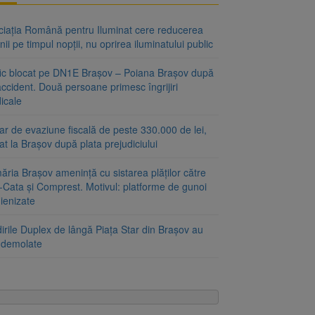
ciația Română pentru Iluminat cere reducerea
nii pe timpul nopții, nu oprirea iluminatului public
fic blocat pe DN1E Brașov – Poiana Brașov după
ccident. Două persoane primesc îngrijiri
icale
r de evaziune fiscală de peste 330.000 de lei,
at la Brașov după plata prejudiciului
ăria Brașov amenință cu sistarea plăților către
-Cata și Comprest. Motivul: platforme de gunoi
ienizate
irile Duplex de lângă Piața Star din Brașov au
t demolate