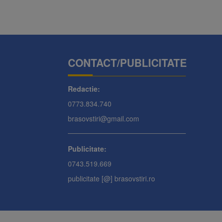
CONTACT/PUBLICITATE
Redactie:
0773.834.740
brasovstiri@gmail.com
Publicitate:
0743.519.669
publicitate [@] brasovstiri.ro