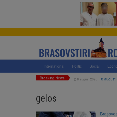
International
Politic
Social
Econ
Breaking News
8 august
8 august 2026
Am începu
8 august 2026
gelos
Ungaria r
8 august 2026
Asociația
8 august 2026
Braşovean