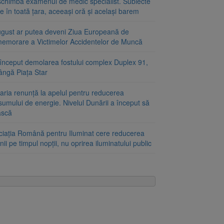
schimbă examenul de medic specialist. Subiecte
e în toată țara, aceeași oră și același barem
ugust ar putea deveni Ziua Europeană de
emorare a Victimelor Accidentelor de Muncă
început demolarea fostului complex Duplex 91,
ângă Piața Star
aria renunță la apelul pentru reducerea
umului de energie. Nivelul Dunării a început să
ască
ciația Română pentru Iluminat cere reducerea
nii pe timpul nopții, nu oprirea iluminatului public