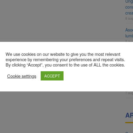
Ung
cons
cre
8 au
Aso
lumi
8 au
Tra
We use cookies on our website to give you the most relevant
un a
experience by remembering your preferences and repeat visits.
By clicking “Accept”, you consent to the use of ALL the cookies.
med
7 au
Cookie settings
ACCEPT
Dosa
clas
7 au
A