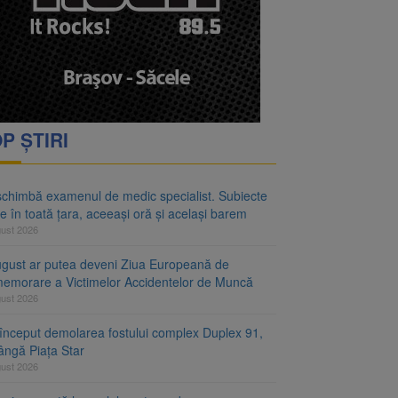
rimesc îngrijiri
oră și același barem
P ȘTIRI
schimbă examenul de medic specialist. Subiecte
e în toată țara, aceeași oră și același barem
gust 2026
ugust ar putea deveni Ziua Europeană de
emorare a Victimelor Accidentelor de Muncă
gust 2026
început demolarea fostului complex Duplex 91,
ângă Piața Star
gust 2026