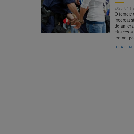
Trafic bl
7 august 2026
26 iunie 
medicale
O femeie d
Se schimb
8 august 2026
încercat s
de ani era
că acesta 
vreme, pov
READ M