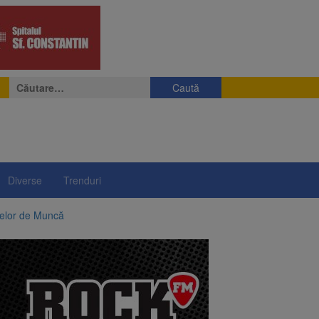
Caută
după:
Diverse
Trenduri
telor de Muncă
ii a început să crească
rea iluminatului public