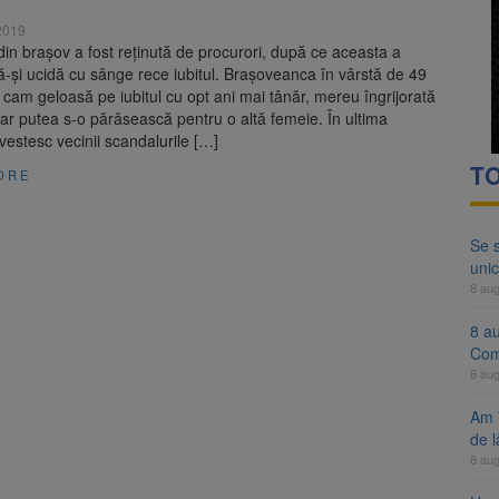
ocat pe DN1E Brașov – Poiana Brașov după un accident. Două persoane p
2019
in braşov a fost reţinută de procurori, după ce aceasta a
ă examenul de medic specialist. Subiecte unice în toată țara, aceeași 
ă-şi ucidă cu sânge rece iubitul. Braşoveanca în vârstă de 49
 cam geloasă pe iubitul cu opt ani mai tânăr, mereu îngrijorată
ar putea s-o părăsească pentru o altă femeie. În ultima
estesc vecinii scandalurile […]
TO
ORE
Se 
unic
8 au
8 a
Com
8 au
Am 
de l
8 au