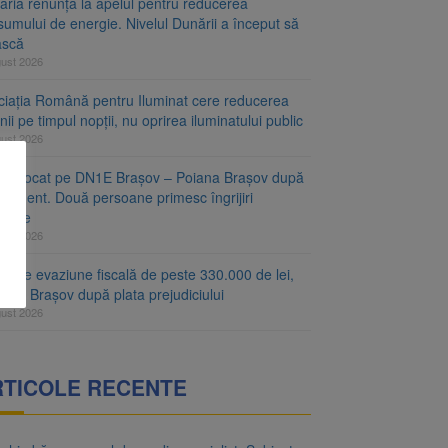
aria renunță la apelul pentru reducerea
umului de energie. Nivelul Dunării a început să
ască
gust 2026
ciația Română pentru Iluminat cere reducerea
nii pe timpul nopții, nu oprirea iluminatului public
gust 2026
fic blocat pe DN1E Brașov – Poiana Brașov după
ccident. Două persoane primesc îngrijiri
icale
gust 2026
r de evaziune fiscală de peste 330.000 de lei,
at la Brașov după plata prejudiciului
gust 2026
RTICOLE RECENTE