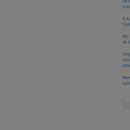
Se 
unic
8 a
Com
Am 
de l
Ung
cons
cre
Aso
lumi