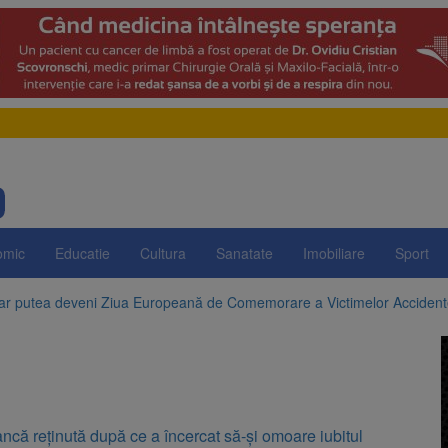
omic
Educatie
Cultura
Sanatate
Imobiliare
Sport
 ar putea deveni Ziua Europeană de Comemorare a Victimelor Acciden
t demolarea fostului complex Duplex 91, de lângă Piața Star
enunță la apelul pentru reducerea consumului de energie. Nivelul Dunăr
 Română pentru Iluminat cere reducerea luminii pe timpul nopții, nu opri
că reţinută după ce a încercat să-și omoare iubitul