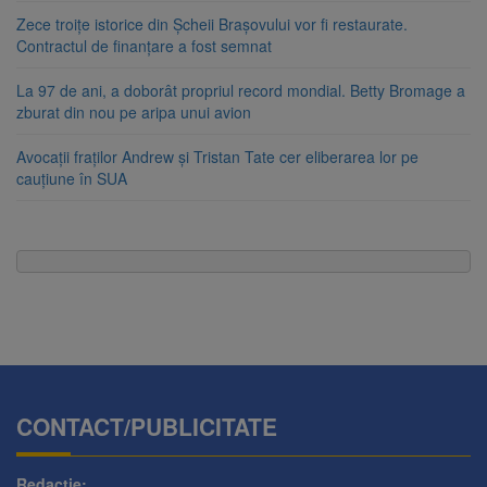
Zece troițe istorice din Șcheii Brașovului vor fi restaurate.
Contractul de finanțare a fost semnat
La 97 de ani, a doborât propriul record mondial. Betty Bromage a
zburat din nou pe aripa unui avion
Avocații fraților Andrew și Tristan Tate cer eliberarea lor pe
cauțiune în SUA
CONTACT/PUBLICITATE
Redactie: