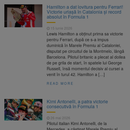
La 97 de ani, a doborât
9 august 2026
Hamilton a dat lovitura pentru Ferrari!
propriul record mondial. Betty Bromage a
Victorie uriașă în Catalonia și record
zburat din nou pe aripa unui avion
absolut în Formula 1
Avocații fraților Andrew și
9 august 2026
15 iunie 2026
Tristan Tate cer eliberarea lor pe cauțiune în
Lewis Hamilton a obținut prima sa victorie
SUA
pentru Ferrari, după ce s-a impus
duminică în Marele Premiu al Cataloniei,
Se schimbă examenul de
8 august 2026
disputat pe circuitul de la Montmelo, lângă
medic specialist. Subiecte unice în toată țara,
Barcelona. Pilotul britanic a plecat al doilea
aceeași oră și același barem
de pe grila de start, în spatele lui George
Russell, însă momentul decisiv al cursei a
Se schimbă regulile pentru
9 august 2026
venit în turul 42. Hamilton a […]
capsulele de cafea și ambalajele de unică
folosință. Noul regulament UE se aplică din 12
READ MORE
august
Kimi Antonelli, a patra victorie
consecutivă în Formula 1
26 mai 2026
Pilotul italian Kimi Antonelli, de la
Mercedes, a câștigat Marele Premiu al