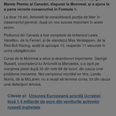
Marele Premiu al Canadei, disputat la Montreal, și a ajuns la
a patra victorie consecutivă în Formula 1.
La doar 19 ani, Antonelli își consolidează poziția de lider în
clasamentul general, după un nou succes important în acest
sezon.
Podiumul din Canada a fost completat de britanicul Lewis
Hamilton, de la Ferrari, și de olandezul Max Verstappen, de la
Red Bull Racing, sosiți la aproape 10, respectiv 11 secunde în
urma câștigătorului.
Cursa de la Montreal a adus și abandonuri importante. George
Russell, coechipierul lui Antonelli la Mercedes, s-a oprit pe
marginea pistei după 30 din cele 68 de tururi, din cauza unei
probleme mecanice. Nici campionul mondial en titre, Lando
Norris, de la McLaren, nu a reușit să termine cursa, tot din cauza
unei defecțiuni tehnice.
Citeste și:
Uniunea Europeană acordă Ucrainei
încă 1,4 miliarde de euro din veniturile activelor
rusești înghețate