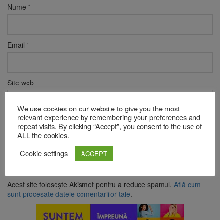
Nume
*
Email
*
Site web
We use cookies on our website to give you the most
relevant experience by remembering your preferences and
Verificare anti-robot
repeat visits. By clicking “Accept”, you consent to the use of
Click pentru a începe verificarea
ALL the cookies.
Friendly
Captcha ⇗
Cookie settings
ACCEPT
Acest site folosește Akismet pentru a reduce spamul.
Află cum
sunt procesate datele comentariilor tale
.