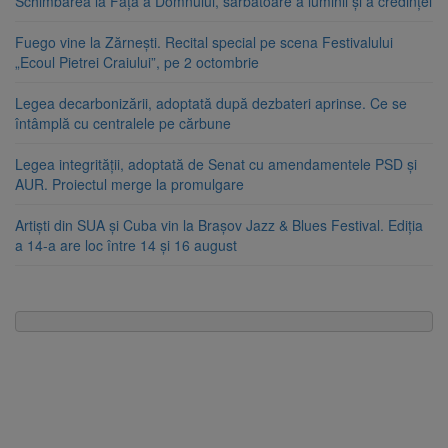
Schimbarea la Față a Domnului, sărbătoare a luminii și a credinței
Fuego vine la Zărnești. Recital special pe scena Festivalului
„Ecoul Pietrei Craiului”, pe 2 octombrie
Legea decarbonizării, adoptată după dezbateri aprinse. Ce se
întâmplă cu centralele pe cărbune
Legea integrității, adoptată de Senat cu amendamentele PSD și
AUR. Proiectul merge la promulgare
Artiști din SUA și Cuba vin la Brașov Jazz & Blues Festival. Ediția
a 14-a are loc între 14 și 16 august