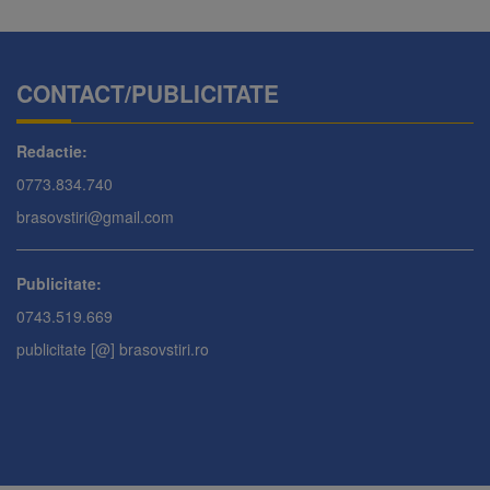
CONTACT/PUBLICITATE
Redactie:
0773.834.740
brasovstiri@gmail.com
Publicitate:
0743.519.669
publicitate [@] brasovstiri.ro