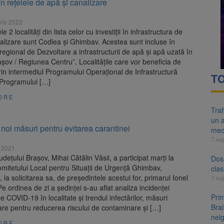
 în rețelele de apă și canalizare
re cele mai mari parcuri ale Brașovului va fi amenajat în Bartolomeu-A
rie 2022
ocat pe DN1E Brașov – Poiana Brașov după un accident. Două persoane p
 2 localități din lista celor cu investiții în infrastructura de
alizare sunt Codlea și Ghimbav. Acestea sunt incluse în
 regional de Dezvoltare a infrastructurii de apă și apă uzată în
așov / Regiunea Centru”. Localitățile care vor beneficia de
 prin intermediul Programului Operațional de Infrastructură
TO
 Programului […]
ORE
Tra
un a
noi măsuri pentru evitarea carantinei
med
7 au
 2021
udețului Brașov, Mihai Cătălin Văsii, a participat marți la
Dosa
mitetului Local pentru Situații de Urgență Ghimbav,
clas
 la solicitarea sa, de președintele acestui for, primarul Ionel
7 au
Pe ordinea de zi a ședinței s-au aflat analiza incidenței
Prim
de COVID-19 în localitate și trendul infectărilor, măsuri
Brai
re pentru reducerea riscului de contaminare și […]
neig
ORE