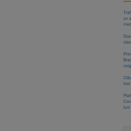
Tra
un a
med
Dosa
clas
Prim
Brai
neig
Clăd
fos
Pla
Cont
luni