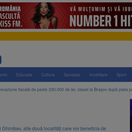
omic
Educatie
Cultura
Sanatate
Imobiliare
Sport
evaziune fiscală de peste 330.000 de lei, clasat la Brașov după plata pr
Brașov amenință cu sistarea plăților către Brai-Cata și Comprest. Motiv
 Duplex de lângă Piața Star din Brașov au fost demolate
 Belvedere de pe Tâmpa intră în renovare. Contract de peste 1 milion de
 Ghimbav, alte două localități care vor beneficia de