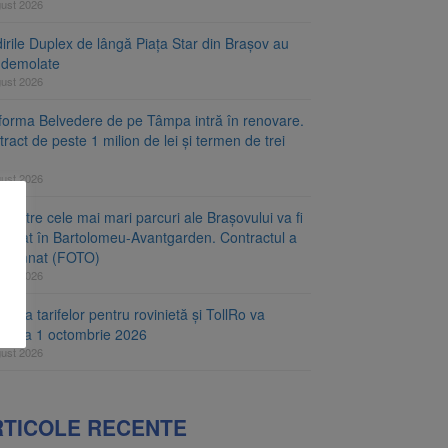
gust 2026
irile Duplex de lângă Piața Star din Brașov au
t demolate
gust 2026
tforma Belvedere de pe Tâmpa intră în renovare.
ract de peste 1 milion de lei și termen de trei
gust 2026
 dintre cele mai mari parcuri ale Brașovului va fi
najat în Bartolomeu-Avantgarden. Contractul a
t semnat (FOTO)
gust 2026
carea tarifelor pentru rovinietă și TollRo va
epe la 1 octombrie 2026
gust 2026
RTICOLE RECENTE