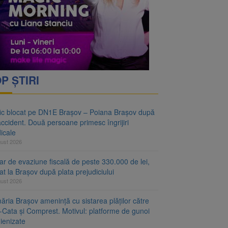
vantgarden. Contractul a
rimesc îngrijiri
P ȘTIRI
fic blocat pe DN1E Brașov – Poiana Brașov după
ccident. Două persoane primesc îngrijiri
icale
gust 2026
r de evaziune fiscală de peste 330.000 de lei,
at la Brașov după plata prejudiciului
gust 2026
ăria Brașov amenință cu sistarea plăților către
-Cata și Comprest. Motivul: platforme de gunoi
ienizate