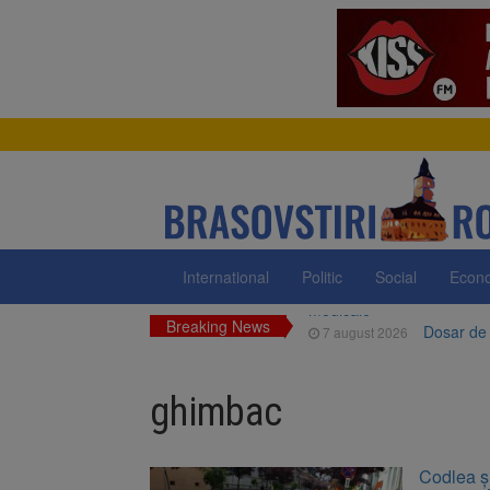
International
Politic
Social
Econ
Breaking News
Dosar de 
7 august 2026
Primăria 
7 august 2026
neigienizate
ghimbac
Clădirile
7 august 2026
Platforma
7 august 2026
Codlea și
luni