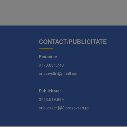
CONTACT/PUBLICITATE
Redactie:
0773.834.740
brasovstiri@gmail.com
Publicitate:
0743.519.669
publicitate [@] brasovstiri.ro