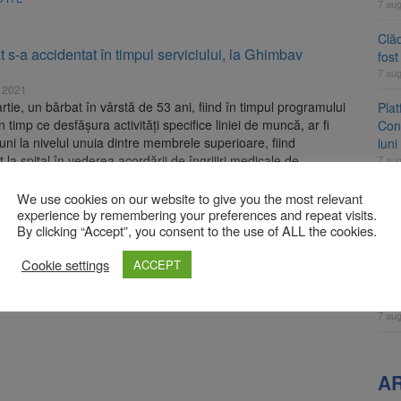
7 au
Clăd
 s-a accidentat în timpul serviciului, la Ghimbav
fos
7 au
 2021
artie, un bărbat în vârstă de 53 ani, fiind în timpul programului
Pla
n timp ce desfășura activități specifice liniei de muncă, ar fi
Cont
ziuni la nivelul unuia dintre membrele superioare, fiind
luni
t la spital în vederea acordării de îngrijiri medicale de
7 au
te. Polițiști din cadrul Poliției Orașului Ghimbav efectuează
Unul
[…]
We use cookies on our website to give you the most relevant
ame
experience by remembering your preferences and repeat visits.
ORE
By clicking “Accept”, you consent to the use of ALL the cookies.
fos
7 au
Cookie settings
ACCEPT
Apli
înc
7 au
A