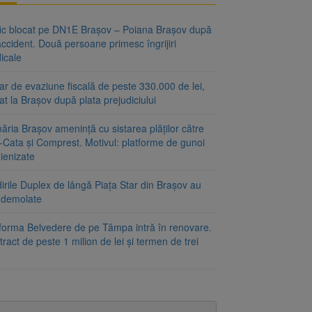
fic blocat pe DN1E Brașov – Poiana Brașov după
ccident. Două persoane primesc îngrijiri
icale
r de evaziune fiscală de peste 330.000 de lei,
at la Brașov după plata prejudiciului
ăria Brașov amenință cu sistarea plăților către
-Cata și Comprest. Motivul: platforme de gunoi
ienizate
irile Duplex de lângă Piața Star din Brașov au
t demolate
tforma Belvedere de pe Tâmpa intră în renovare.
ract de peste 1 milion de lei și termen de trei