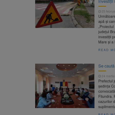
investiții
Unul dint
7 august 2026
fost semnat (FOTO)
25 februa
Trafic bl
7 august 2026
Următoarele
medicale
apă și can
„Proiectul
județul Br
investiții
Mare și a
READ M
Se caută 
24 martie
Prefectul j
ședința Co
convocată,
Fliundra. 
cazurilor 
suplimenta
READ M