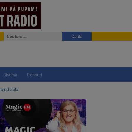
Caută
după:
Diverse
Trenduri
ejudiciului
ul: platforme de gunoi
 lei și termen de trei