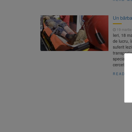
Un bărbat
19 martie
Ieri, 18 m
de lucru, î
suferit le
transporta
specialita
cercetări 
READ M