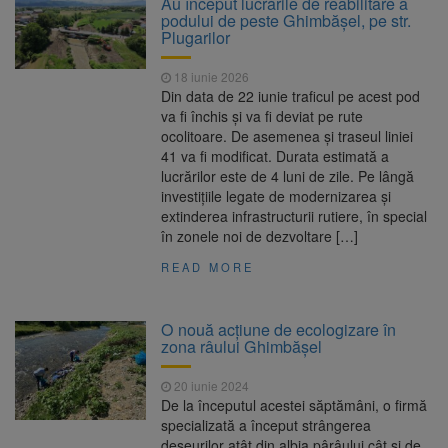
Au început lucrările de reabilitare a
podului de peste Ghimbășel, pe str.
Nivelul Dunării a crescut la
10 august 2026
Plugarilor
Cernavodă. Unitatea 2 a centralei nucleare
poate funcționa cel puțin încă nouă zile
18 iunie 2026
Șapte persoane, arestate
10 august 2026
Din data de 22 iunie traficul pe acest pod
preventiv după atacul asupra ambulanței
va fi închis și va fi deviat pe rute
„răpește copii”
ocolitoare. De asemenea și traseul liniei
Încă 11,5 milioane de lei
10 august 2026
41 va fi modificat. Durata estimată a
nerambursabili pentru a păstra vie istoria
lucrărilor este de 4 luni de zile. Pe lângă
Brașovului
investițiile legate de modernizarea și
extinderea infrastructurii rutiere, în special
în zonele noi de dezvoltare […]
READ MORE
O nouă acțiune de ecologizare în
zona râului Ghimbășel
20 iunie 2024
De la începutul acestei săptămâni, o firmă
specializată a început strângerea
deșeurilor atât din albia pârâului cât și de