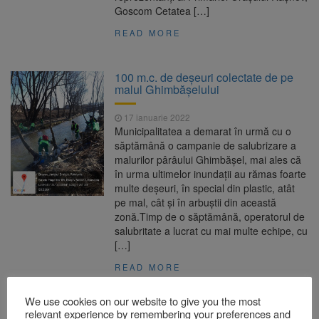
Goscom Cetatea […]
READ MORE
100 m.c. de deșeuri colectate de pe
malul Ghimbășelului
17 ianuarie 2022
Municipalitatea a demarat în urmă cu o
săptămână o campanie de salubrizare a
malurilor pârâului Ghimbășel, mai ales că
în urma ultimelor inundații au rămas foarte
multe deșeuri, în special din plastic, atât
pe mal, cât și în arbuștii din această
zonă.Timp de o săptămână, operatorul de
salubritate a lucrat cu mai multe echipe, cu
[…]
READ MORE
We use cookies on our website to give you the most
relevant experience by remembering your preferences and