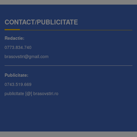
CONTACT/PUBLICITATE
Redactie:
0773.834.740
brasovstiri@gmail.com
Publicitate:
0743.519.669
publicitate [@] brasovstiri.ro