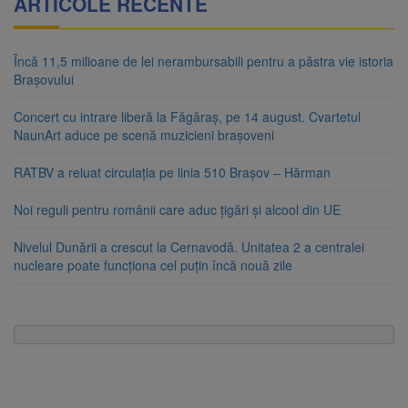
ARTICOLE RECENTE
Încă 11,5 milioane de lei nerambursabili pentru a păstra vie istoria
Brașovului
Concert cu intrare liberă la Făgăraș, pe 14 august. Cvartetul
NaunArt aduce pe scenă muzicieni brașoveni
RATBV a reluat circulația pe linia 510 Brașov – Hărman
Noi reguli pentru românii care aduc țigări și alcool din UE
Nivelul Dunării a crescut la Cernavodă. Unitatea 2 a centralei
nucleare poate funcționa cel puțin încă nouă zile