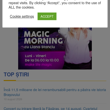
repeat visits. By clicking “Accept”, you consent to the use of
ALL the cookies.
Cookie settings
ACCEPT
TOP ȘTIRI
Încă 11,5 milioane de lei nerambursabili pentru a păstra vie istoria
Brașovului
10 august 2026
Concert cu intrare liberă la Făgăraș, pe 14 august. Cvartetul