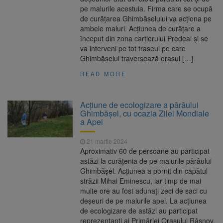
pe malurile acestuia. Firma care se ocupă
de curățarea Ghimbășelului va acționa pe
ambele maluri. Acțiunea de curățare a
început din zona cartierului Predeal și se
va interveni pe tot traseul pe care
Ghimbășelul traversează orașul […]
READ MORE
Acțiune de ecologizare a pârâului
Ghimbășel, cu ocazia Zilei Mondiale
a Apei
21 martie 2024
Aproximativ 60 de persoane au participat
astăzi la curățenia de pe malurile pârâului
Ghimbășel. Acțiunea a pornit din capătul
străzii Mihai Eminescu, iar timp de mai
multe ore au fost adunați zeci de saci cu
deșeuri de pe malurile apei. La acțiunea
de ecologizare de astăzi au participat
reprezentanți ai Primăriei Orașului Râșnov,