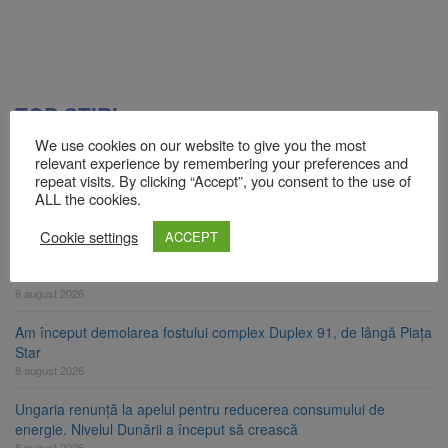
TOP ȘTIRI
We use cookies on our website to give you the most
relevant experience by remembering your preferences and
Se schimbă examenul de medic specialist. Subiecte unice în toată
repeat visits. By clicking “Accept”, you consent to the use of
ALL the cookies.
țara, aceeași oră și același barem
8 august 2026
Cookie settings
ACCEPT
8 august ar putea deveni Ziua Europeană de Comemorare a
Victimelor Accidentelor de Muncă
8 august 2026
Am început demolarea fostului complex Duplex 91, de lângă Piața
Star
8 august 2026
Ungaria renunță la apelul pentru reducerea consumului de
energie. Nivelul Dunării a început să crească
8 august 2026