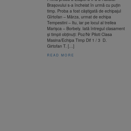
Brașovului s-a încheiat în urmă cu puțin
timp. Proba a fost câștigată de echipajul
Gîrtofan – Mârza, urmat de echipa
Tempestini – Itu, iar pe locul al treilea
Marișca – Borbely. Iată întregul clasament
și timpii obținuți: Poz/Nr Piloti Clasa
Masina/Echipa Timp Dif 1 / 3 D.
Girtofan T. […]
READ MORE