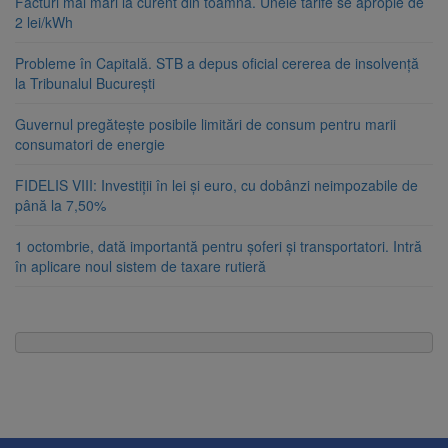
Facturi mai mari la curent din toamnă. Unele tarife se apropie de
2 lei/kWh
Probleme în Capitală. STB a depus oficial cererea de insolvență
la Tribunalul București
Guvernul pregătește posibile limitări de consum pentru marii
consumatori de energie
FIDELIS VIII: Investiții în lei și euro, cu dobânzi neimpozabile de
până la 7,50%
1 octombrie, dată importantă pentru șoferi și transportatori. Intră
în aplicare noul sistem de taxare rutieră