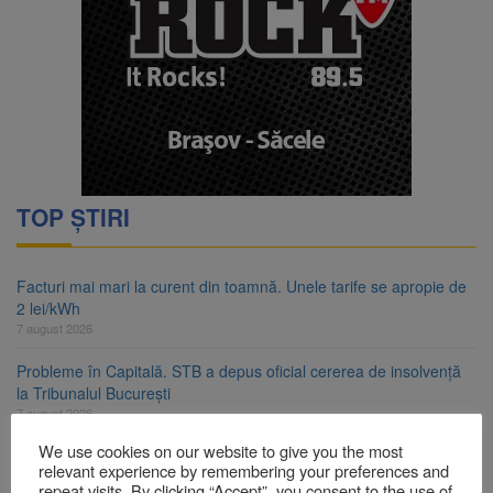
TOP ȘTIRI
Facturi mai mari la curent din toamnă. Unele tarife se apropie de
2 lei/kWh
7 august 2026
Probleme în Capitală. STB a depus oficial cererea de insolvență
la Tribunalul București
7 august 2026
We use cookies on our website to give you the most
Guvernul pregătește posibile limitări de consum pentru marii
relevant experience by remembering your preferences and
consumatori de energie
repeat visits. By clicking “Accept”, you consent to the use of