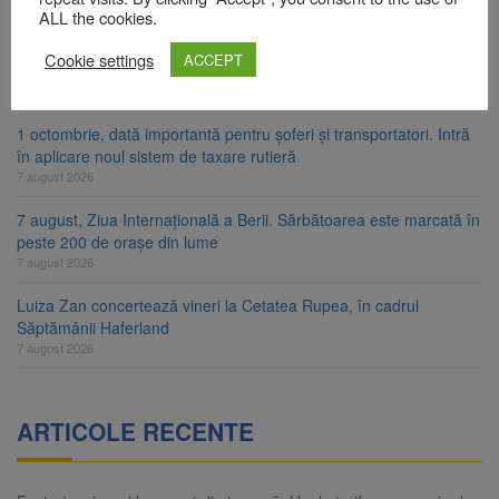
7 august 2026
ALL the cookies.
FIDELIS VIII: Investiții în lei și euro, cu dobânzi neimpozabile de
Cookie settings
ACCEPT
până la 7,50%
7 august 2026
1 octombrie, dată importantă pentru șoferi și transportatori. Intră
în aplicare noul sistem de taxare rutieră
7 august 2026
7 august, Ziua Internațională a Berii. Sărbătoarea este marcată în
peste 200 de orașe din lume
7 august 2026
Luiza Zan concertează vineri la Cetatea Rupea, în cadrul
Săptămânii Haferland
7 august 2026
ARTICOLE RECENTE