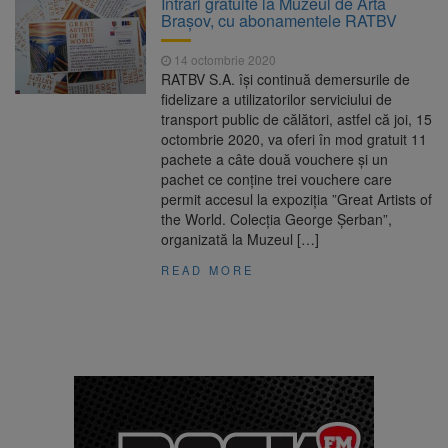
Intrări gratuite la Muzeul de Artă
7,50%
Brașov, cu abonamentele RATBV
1 octombrie, dată importantă
7 august 2026
pentru șoferi și transportatori. Intră în aplicare
14 octombrie 2020
noul sistem de taxare rutieră
RATBV S.A. își continuă demersurile de
7 august, Ziua Internațională
7 august 2026
fidelizare a utilizatorilor serviciului de
a Berii. Sărbătoarea este marcată în peste
transport public de călători, astfel că joi, 15
200 de orașe din lume
octombrie 2020, va oferi în mod gratuit 11
Facturi mai mari la curent din
7 august 2026
pachete a câte două vouchere și un
toamnă. Unele tarife se apropie de 2 lei/kWh
pachet ce conține trei vouchere care
permit accesul la expoziția ”Great Artists of
the World. Colecția George Șerban”,
organizată la Muzeul […]
READ MORE