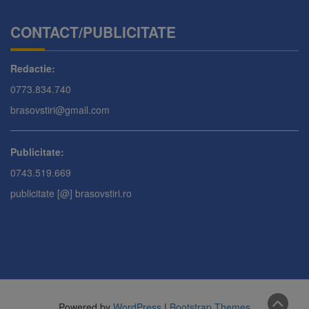
CONTACT/PUBLICITATE
Redactie:
0773.834.740
brasovstiri@gmail.com
Publicitate:
0743.519.669
publicitate [@] brasovstiri.ro
Powered by
WordPress
|
Bootstrap Themes