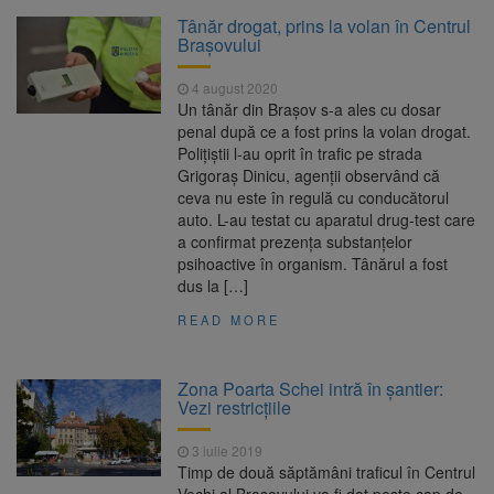
La 97 de ani, a doborât
9 august 2026
Tânăr drogat, prins la volan în Centrul
propriul record mondial. Betty Bromage a
Brașovului
zburat din nou pe aripa unui avion
4 august 2020
Avocații fraților Andrew și
9 august 2026
Un tânăr din Brașov s-a ales cu dosar
Tristan Tate cer eliberarea lor pe cauțiune în
penal după ce a fost prins la volan drogat.
SUA
Polițiștii l-au oprit în trafic pe strada
Grigoraș Dinicu, agenții observând că
Se schimbă examenul de
8 august 2026
ceva nu este în regulă cu conducătorul
medic specialist. Subiecte unice în toată țara,
auto. L-au testat cu aparatul drug-test care
aceeași oră și același barem
a confirmat prezența substanțelor
psihoactive în organism. Tânărul a fost
Se schimbă regulile pentru
9 august 2026
dus la […]
capsulele de cafea și ambalajele de unică
folosință. Noul regulament UE se aplică din 12
READ MORE
august
Zona Poarta Schei intră în șantier:
Vezi restricțiile
3 iulie 2019
Timp de două săptămâni traficul în Centrul