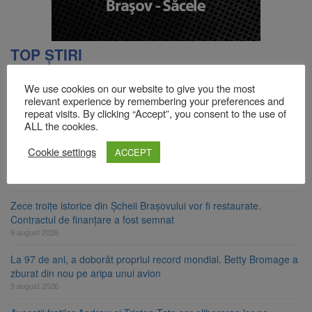
TOP ȘTIRI
We use cookies on our website to give you the most
Se schimbă regulile pentru capsulele de cafea și ambalajele de
relevant experience by remembering your preferences and
unică folosință. Noul regulament UE se aplică din 12 august
repeat visits. By clicking “Accept”, you consent to the use of
ALL the cookies.
9 august 2026
Cookie settings
Carte electronică de identitate gratuită până pe 29 august 2026.
ACCEPT
Guvernul menține finanțarea prin PNRR
9 august 2026
Zece troițe istorice din Șcheii Brașovului vor fi restaurate.
Contractul de finanțare a fost semnat
9 august 2026
La 97 de ani, a doborât propriul record mondial. Betty Bromage a
zburat din nou pe aripa unui avion
9 august 2026