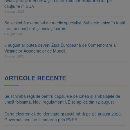
Avocații fraților Andrew și Tristan Tate cer eliberarea lor pe
cauțiune în SUA
9 august 2026
Se schimbă examenul de medic specialist. Subiecte unice în toată
țara, aceeași oră și același barem
8 august 2026
8 august ar putea deveni Ziua Europeană de Comemorare a
Victimelor Accidentelor de Muncă
8 august 2026
ARTICOLE RECENTE
Se schimbă regulile pentru capsulele de cafea și ambalajele de
unică folosință. Noul regulament UE se aplică din 12 august
Carte electronică de identitate gratuită până pe 29 august 2026.
Guvernul menține finanțarea prin PNRR