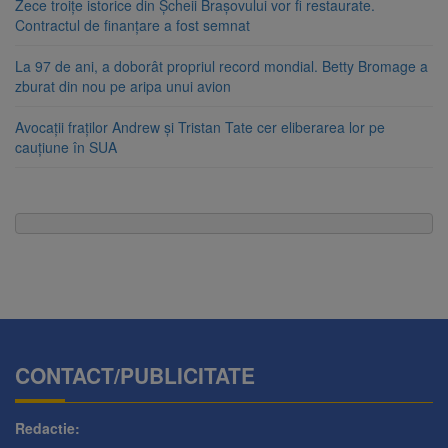
Zece troițe istorice din Șcheii Brașovului vor fi restaurate.
Contractul de finanțare a fost semnat
La 97 de ani, a doborât propriul record mondial. Betty Bromage a
zburat din nou pe aripa unui avion
Avocații fraților Andrew și Tristan Tate cer eliberarea lor pe
cauțiune în SUA
CONTACT/PUBLICITATE
Redactie: