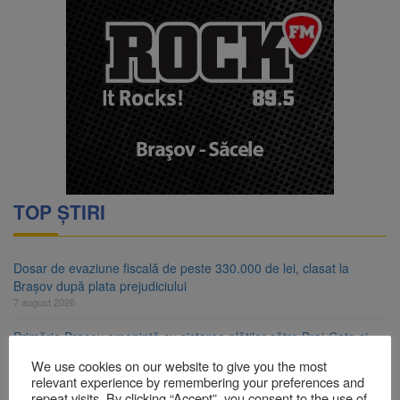
TOP ȘTIRI
Dosar de evaziune fiscală de peste 330.000 de lei, clasat la
Brașov după plata prejudiciului
7 august 2026
Primăria Brașov amenință cu sistarea plăților către Brai-Cata și
Comprest. Motivul: platforme de gunoi neigienizate
We use cookies on our website to give you the most
7 august 2026
relevant experience by remembering your preferences and
repeat visits. By clicking “Accept”, you consent to the use of