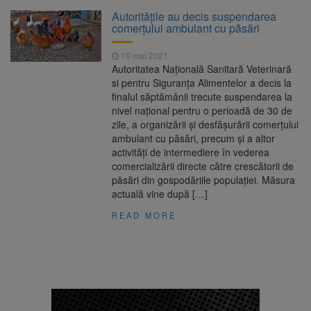
Platforma Belvedere de pe
7 august 2026
Autorităţile au decis suspendarea
Tâmpa intră în renovare. Contract de peste 1
comerţului ambulant cu păsări
milion de lei și termen de trei luni
10 mai 2021
Unul dintre cele mai mari
7 august 2026
Autoritatea Națională Sanitară Veterinară
parcuri ale Brașovului va fi amenajat în
si pentru Siguranța Alimentelor a decis la
Bartolomeu-Avantgarden. Contractul a fost
finalul săptămânii trecute suspendarea la
semnat (FOTO)
nivel național pentru o perioadă de 30 de
Aplicarea tarifelor pentru
7 august 2026
zile, a organizării şi desfăşurării comerţului
rovinietă și TollRo va începe la 1 octombrie
ambulant cu păsări, precum şi a altor
2026
activităţi de intermediere în vederea
comercializării directe către crescătorii de
Dosar de evaziune fiscală de
7 august 2026
păsări din gospodăriile populaţiei. Măsura
peste 330.000 de lei, clasat la Brașov după
actuală vine după […]
plata prejudiciului
READ MORE