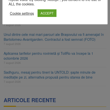
Clădirile Duplex de lângă Piața Star din Brașov au fost demolate
ALL the cookies.
7 august 2026
Cookie settings
ACCEPT
Platforma Belvedere de pe Tâmpa intră în renovare. Contract de
peste 1 milion de lei și termen de trei luni
7 august 2026
Unul dintre cele mai mari parcuri ale Brașovului va fi amenajat în
Bartolomeu-Avantgarden. Contractul a fost semnat (FOTO)
7 august 2026
Aplicarea tarifelor pentru rovinietă și TollRo va începe la 1
octombrie 2026
7 august 2026
Sadhguru, mesaj pentru tineri la UNTOLD: șapte minute de
meditație pe zi, alternativa propusă pentru starea de bine
7 august 2026
ARTICOLE RECENTE