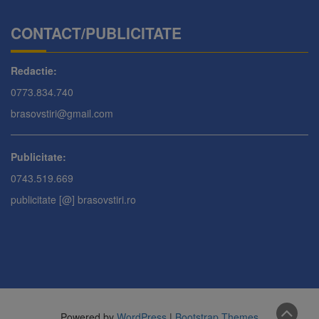
CONTACT/PUBLICITATE
Redactie:
0773.834.740
brasovstiri@gmail.com
Publicitate:
0743.519.669
publicitate [@] brasovstiri.ro
Powered by
WordPress
|
Bootstrap Themes