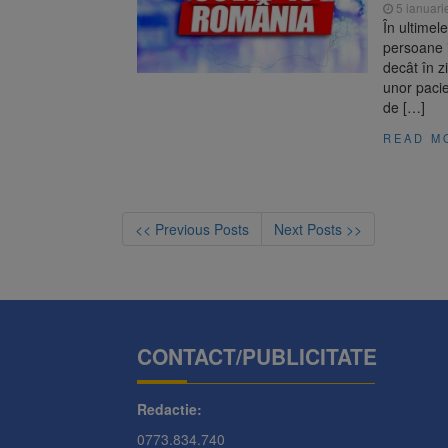
5 ianuari
În ultimel
persoane 
decât în z
unor pacie
de […]
READ M
<< Previous Posts
Next Posts >>
CONTACT/PUBLICITATE
Redactie:
0773.834.740