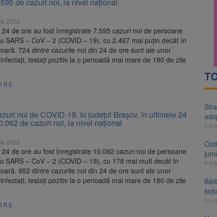
.595 de cazuri noi, la nivel naţional
rte analizează dosarul lui Călin Georgescu și Horațiu Potra. Judecători
ie 2022
 națională pentru biodiversitate 2026-2030, adoptată de Senat. Proiect
e 24 de ore au fost înregistrate 7.595 cazuri noi de persoane
 cu SARS – CoV – 2 (COVID – 19), cu 2.467 mai puțin decât în
ioară. 724 dintre cazurile noi din 24 de ore sunt ale unor
einfectați, testați pozitiv la o perioadă mai mare de 180 de zile
TO
ORE
Stra
zuri noi de COVID-19, în judeţul Brașov, în ultimele 24
ado
0.062 de cazuri noi, la nivel naţional
6 au
ie 2022
Cod 
e 24 de ore au fost înregistrate 10.062 cazuri noi de persoane
jumă
 cu SARS – CoV – 2 (COVID – 19), cu 178 mai mult decât în
6 au
ioară. 952 dintre cazurile noi din 24 de ore sunt ale unor
einfectați, testați pozitiv la o perioadă mai mare de 180 de zile
Bărb
soți
6 au
ORE