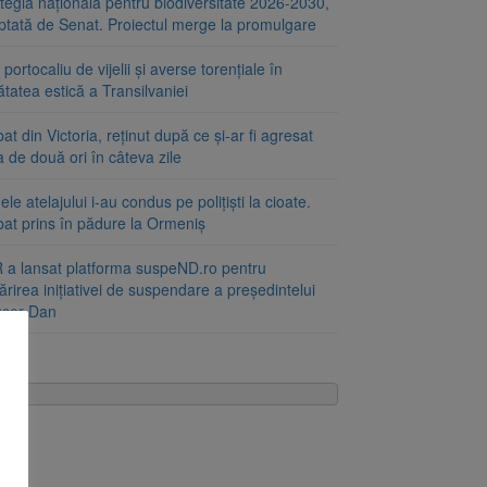
tegia națională pentru biodiversitate 2026-2030,
ptată de Senat. Proiectul merge la promulgare
portocaliu de vijelii și averse torențiale în
tatea estică a Transilvaniei
at din Victoria, reținut după ce și-ar fi agresat
a de două ori în câteva zile
le atelajului i-au condus pe polițiști la cioate.
bat prins în pădure la Ormeniș
 a lansat platforma suspeND.ro pentru
rirea inițiativei de suspendare a președintelui
ușor Dan