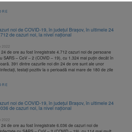
ORE
zuri noi de COVID-19, în judeţul Brașov, în ultimele 24
.712 de cazuri noi, la nivel naţional
e 2022
e 24 de ore au fost înregistrate 4.712 cazuri noi de persoane
 cu SARS – CoV – 2 (COVID – 19), cu 1.324 mai puțin decât în
ioară. 391 dintre cazurile noi din 24 de ore sunt ale unor
einfectați, testați pozitiv la o perioadă mai mare de 180 de zile
ORE
zuri noi de COVID-19, în judeţul Brașov, în ultimele 24
.036 de cazuri noi, la nivel naţional
e 2022
e 24 de ore au fost înregistrate 6.036 de cazuri noi de
infectate cu SARS – CoV – 2 (COVID – 19), cu 114 mai mult