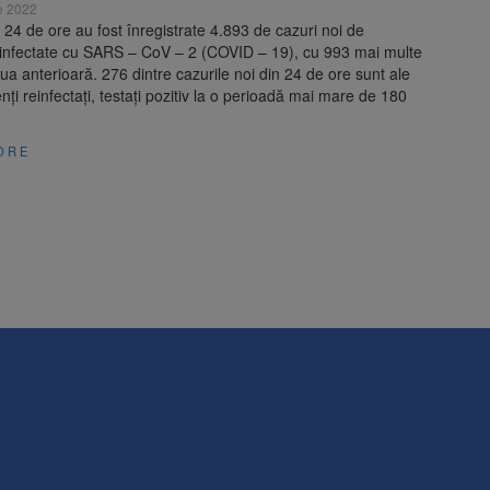
e 2022
e 24 de ore au fost înregistrate 4.893 de cazuri noi de
infectate cu SARS – CoV – 2 (COVID – 19), cu 993 mai multe
iua anterioară. 276 dintre cazurile noi din 24 de ore sunt ale
nți reinfectați, testați pozitiv la o perioadă mai mare de 180
ORE