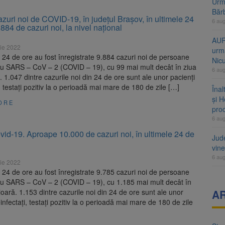
Urme
Băr
zuri noi de COVID-19, în judeţul Brașov, în ultimele 24
6 au
.884 de cazuri noi, la nivel naţional
AUR
ie 2022
urmă
e 24 de ore au fost înregistrate 9.884 cazuri noi de persoane
Nic
 cu SARS – CoV – 2 (COVID – 19), cu 99 mai mult decât în ziua
6 au
. 1.047 dintre cazurile noi din 24 de ore sunt ale unor pacienți
i, testați pozitiv la o perioadă mai mare de 180 de zile […]
Înal
și H
ORE
pro
6 au
vid-19. Aproape 10.000 de cazuri noi, în ultimele 24 de
Jud
vine
6 au
ie 2022
e 24 de ore au fost înregistrate 9.785 cazuri noi de persoane
 cu SARS – CoV – 2 (COVID – 19), cu 1.185 mai mult decât în
ioară. 1.153 dintre cazurile noi din 24 de ore sunt ale unor
A
einfectați, testați pozitiv la o perioadă mai mare de 180 de zile