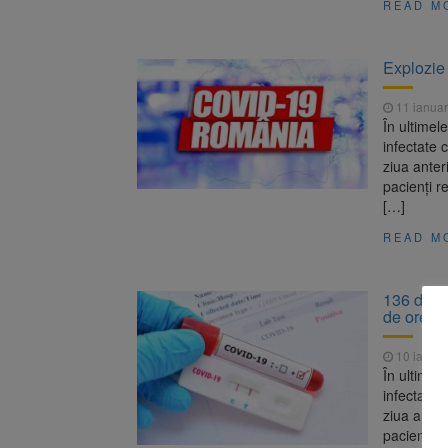
READ M
Explozie 
11 ianuar
În ultimel
infectate
ziua anter
pacienți r
[…]
READ M
136 de ca
de ore/ 4
10 ianuar
În ultimel
infectate
ziua anter
pacienți r