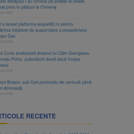
le atelajului i-au condus pe polițiști la cioate.
bat prins în pădure la Ormeniș
gust 2026
 a lansat platforma suspeND.ro pentru
rirea inițiativei de suspendare a președintelui
ușor Dan
gust 2026
ta Curte analizează dosarul lui Călin Georgescu
orațiu Potra. Judecătorii decid dacă începe
cesul
gust 2026
ețul Brașov, sub Cod portocaliu de caniculă până
ri dimineață
gust 2026
RTICOLE RECENTE