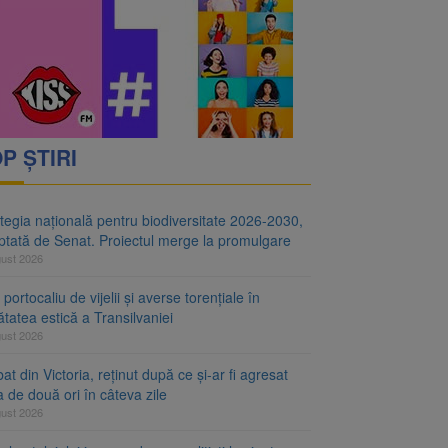
i decid dacă începe
ul merge la promulgare
P ȘTIRI
tegia națională pentru biodiversitate 2026-2030,
ptată de Senat. Proiectul merge la promulgare
gust 2026
portocaliu de vijelii și averse torențiale în
tatea estică a Transilvaniei
gust 2026
at din Victoria, reținut după ce și-ar fi agresat
a de două ori în câteva zile
gust 2026