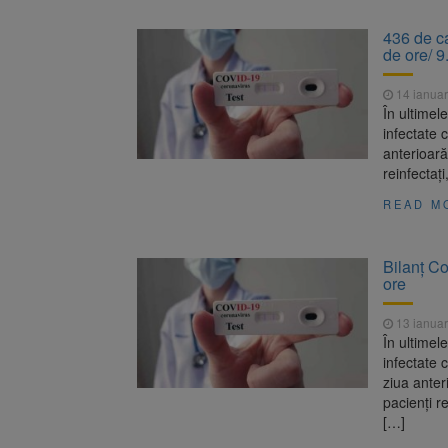
436 de ca
de ore/ 9
14 ianuar
În ultimel
infectate
anterioară
reinfectaț
READ M
Bilanț Co
ore
13 ianuar
În ultimel
infectate
ziua anter
pacienți r
[…]