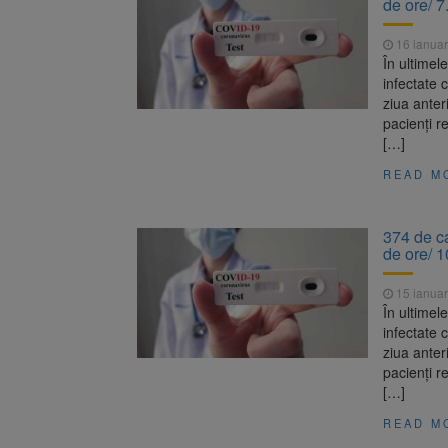
de ore/ 7
Înalta Cu
6 august 2026
procesul
16 ianuar
Strategia
6 august 2026
În ultimel
infectate
ziua anter
pacienți r
[…]
READ M
374 de ca
de ore/ 1
15 ianuar
În ultimel
infectate
ziua anter
pacienți r
[…]
READ M