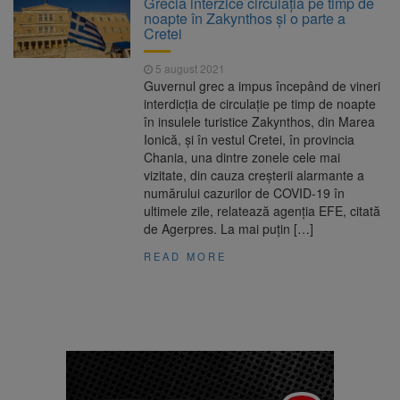
Grecia interzice circulaţia pe timp de
Nivelul Dunării a început să crească
noapte în Zakynthos şi o parte a
Asociația Română pentru
8 august 2026
Cretei
Iluminat cere reducerea luminii pe timpul
nopții, nu oprirea iluminatului public
5 august 2021
Trafic blocat pe DN1E Brașov
7 august 2026
Guvernul grec a impus începând de vineri
– Poiana Brașov după un accident. Două
interdicţia de circulaţie pe timp de noapte
persoane primesc îngrijiri medicale
în insulele turistice Zakynthos, din Marea
Se schimbă examenul de
8 august 2026
Ionică, şi în vestul Cretei, în provincia
medic specialist. Subiecte unice în toată țara,
Chania, una dintre zonele cele mai
aceeași oră și același barem
vizitate, din cauza creşterii alarmante a
numărului cazurilor de COVID-19 în
ultimele zile, relatează agenţia EFE, citată
de Agerpres. La mai puţin […]
READ MORE