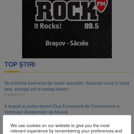
TOP ȘTIRI
Se schimbă examenul de medic specialist. Subiecte unice în toată
țara, aceeași oră și același barem
8 august 2026
8 august ar putea deveni Ziua Europeană de Comemorare a
Victimelor Accidentelor de Muncă
8 august 2026
We use cookies on our website to give you the most
Am început demolarea fostului complex Duplex 91, de lângă Piața
relevant experience by remembering your preferences and