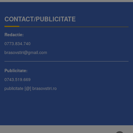
CONTACT/PUBLICITATE
Redactie:
0773.834.740
brasovstiri@gmail.com
Publicitate:
0743.519.669
publicitate [@] brasovstiri.ro