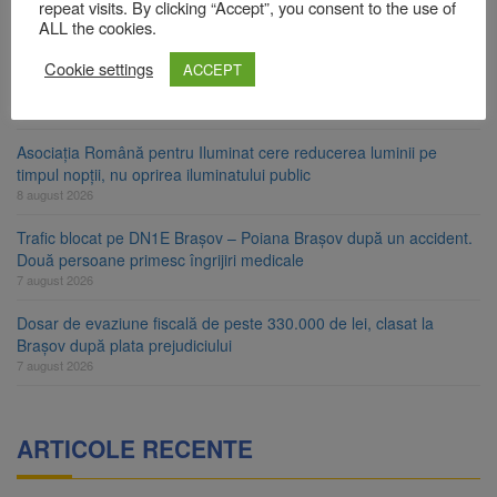
Star
repeat visits. By clicking “Accept”, you consent to the use of
8 august 2026
ALL the cookies.
Ungaria renunță la apelul pentru reducerea consumului de
Cookie settings
ACCEPT
energie. Nivelul Dunării a început să crească
8 august 2026
Asociația Română pentru Iluminat cere reducerea luminii pe
timpul nopții, nu oprirea iluminatului public
8 august 2026
Trafic blocat pe DN1E Brașov – Poiana Brașov după un accident.
Două persoane primesc îngrijiri medicale
7 august 2026
Dosar de evaziune fiscală de peste 330.000 de lei, clasat la
Brașov după plata prejudiciului
7 august 2026
ARTICOLE RECENTE