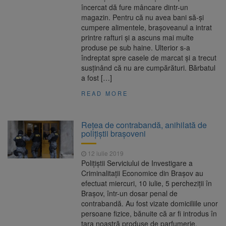
încercat dă fure mâncare dintr-un
magazin. Pentru că nu avea bani să-și
cumpere alimentele, brașoveanul a intrat
printre rafturi și a ascuns mai multe
produse pe sub haine. Ulterior s-a
îndreptat spre casele de marcat și a trecut
susținând că nu are cumpărături. Bărbatul
a fost […]
READ MORE
Rețea de contrabandă, anihilată de
polițiștii brașoveni
12 iulie 2019
Poliţiştii Serviciului de Investigare a
Criminalitații Economice din Brașov au
efectuat miercuri, 10 iulie, 5 percheziţii în
Brașov, într-un dosar penal de
contrabandă. Au fost vizate domiciliile unor
persoane fizice, bănuite că ar fi introdus în
țara noastră produse de parfumerie,