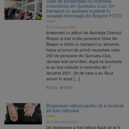
Gest de solidaritate cu victimele
întâmplă cu centralele pe cărbune
incendiului din Șumuleu Ciuc: Un
Legea integrității, adoptată
6 august 2026
transport cu ajutoare a plecat în
de Senat cu amendamentele PSD și AUR.
această dimineață din Brașov! FOTO
Proiectul merge la promulgare
Artiști din SUA și Cuba vin la
6 august 2026
14 ianuarie 2021
Brașov Jazz & Blues Festival. Ediția a 14-a
brasovstiri.ro alături de Asociația Orientul
are loc între 14 și 16 august
Brașov și mai multe persoane fizice din
Tun de zăpadă transformat în
6 august 2026
Brașov a trimis un transport cu alimente,
perdea de apă, pentru răcorirea
haine și lucruri de primă necesitate celor
brașovenilor
260 de persoane din Șumuleu-Ciuc,
rămase sub cerul liber, după ce locuințele
le-au fost mistuite în incendiul din 7
ianuarie 2021. 20 de case s-au făcut
scrum în acea […]
READ MORE
Brașovean reținut pentru că a încercat
să fure mâncare
9 octombrie 2020
Un brașovean a fost reținut după ce ar fi