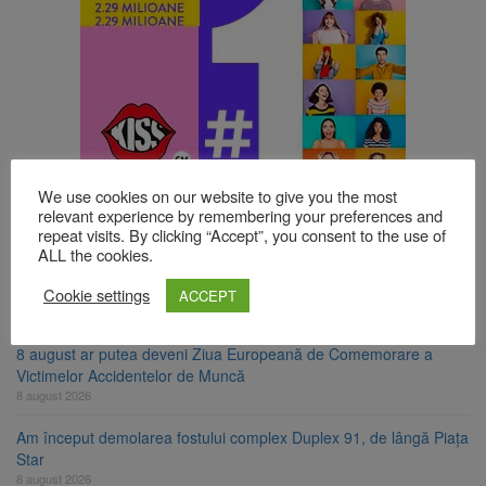
We use cookies on our website to give you the most
TOP ȘTIRI
relevant experience by remembering your preferences and
repeat visits. By clicking “Accept”, you consent to the use of
ALL the cookies.
Se schimbă examenul de medic specialist. Subiecte unice în toată
țara, aceeași oră și același barem
Cookie settings
ACCEPT
8 august 2026
8 august ar putea deveni Ziua Europeană de Comemorare a
Victimelor Accidentelor de Muncă
8 august 2026
Am început demolarea fostului complex Duplex 91, de lângă Piața
Star
8 august 2026