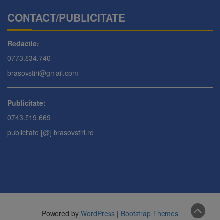
CONTACT/PUBLICITATE
Redactie:
0773.834.740
brasovstiri@gmail.com
Publicitate:
0743.519.669
publicitate [@] brasovstiri.ro
Powered by
WordPress
|
Bootstrap Themes