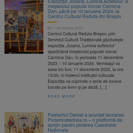
Expoziția „Icoana, Lumina sufletului” a
Nivelul Dunării a început să crească
meșterului popular iconar Carmina
Asociația Română pentru
8 august 2026
Dan, până pe 10 ianuarie 2024, la
Iluminat cere reducerea luminii pe timpul
Centrul Cultural Reduta din Brașov
nopții, nu oprirea iluminatului public
Trafic blocat pe DN1E Brașov
7 august 2026
11 decembrie 2023
– Poiana Brașov după un accident. Două
Centrul Cultural Reduta Braşov, prin
persoane primesc îngrijiri medicale
Serviciul Cultură Tradițională găzduiește
Se schimbă examenul de
8 august 2026
expoziția „Icoana, Lumina sufletului”
medic specialist. Subiecte unice în toată țara,
aparţinând meșterului popular iconar
aceeași oră și același barem
Carmina Dan, în perioada 11 decembrie
2023 – 10 ianuarie 2024. Vernisajul va
avea loc luni, 11 decembrie 2023, la ora
13:00, în foaierul instituţiei culturale.
Expoziția va cuprinde o serie de icoane
lucrate pe lemn și pe sticlă, […]
READ MORE
Patriarhul Daniel a anunţat lansarea
Pictamcatedrala.ro – o platformă de
sprijin pentru pictarea Catedralei
Naţionale