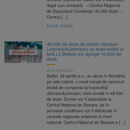
după cum urmează: – Centrul Regional
de Depozitare Constanța: 42.000 doze; –
Centrul […]
READ MORE
48.000 de doze de vaccin Janssen
(Johnson&Johnson) au sosit astăzi în
țară.La Braşov vor ajunge 10.000 de
doze
28 aprilie 2021
Astăzi, 28 aprilie a.c., au ajuns în România
pe cale rutieră, o nouă tranșă de vaccinuri
livrată de compania farmaceutică
Johnson&Johnson, care constă în 48.000
de doze. Dozele vor fi depozitate la
Centrul Național de Stocare, iar în
perioada următoare vor fi distribuite în
centrele regionale existente la nivel
național. Centrul Național de Stocare a […]