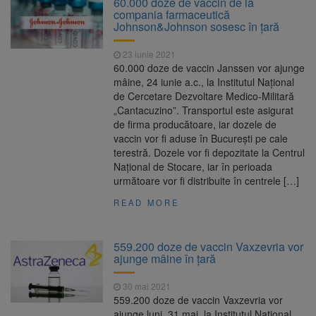
60.000 doze de vaccin de la
Ormeniș
compania farmaceutică
AUR a lansat platforma
6 august 2026
Johnson&Johnson sosesc în țară
suspeND.ro pentru urmărirea inițiativei de
suspendare a președintelui Nicușor Dan
23 iunie 2021
Înalta Curte analizează
6 august 2026
60.000 doze de vaccin Janssen vor ajunge
dosarul lui Călin Georgescu și Horațiu Potra.
mâine, 24 iunie a.c., la Institutul Național
Judecătorii decid dacă începe procesul
de Cercetare Dezvoltare Medico-Militară
Strategia națională pentru
6 august 2026
„Cantacuzino”. Transportul este asigurat
biodiversitate 2026-2030, adoptată de Senat.
de firma producătoare, iar dozele de
Proiectul merge la promulgare
vaccin vor fi aduse în București pe cale
terestră. Dozele vor fi depozitate la Centrul
Național de Stocare, iar în perioada
următoare vor fi distribuite în centrele […]
READ MORE
559.200 doze de vaccin Vaxzevria vor
ajunge mâine în țară
30 mai 2021
559.200 doze de vaccin Vaxzevria vor
ajunge luni, 31 mai, la Institutul Național