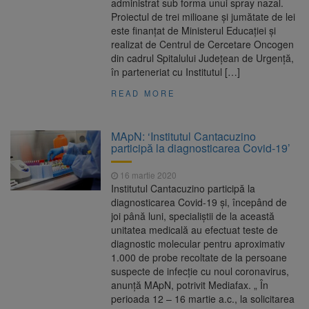
administrat sub forma unui spray nazal.
Proiectul de trei milioane şi jumătate de lei
este finanţat de Ministerul Educaţiei şi
realizat de Centrul de Cercetare Oncogen
din cadrul Spitalului Judeţean de Urgenţă,
în parteneriat cu Institutul […]
READ MORE
MApN: ‘Institutul Cantacuzino
participă la diagnosticarea Covid-19’
16 martie 2020
Institutul Cantacuzino participă la
diagnosticarea Covid-19 și, începând de
joi până luni, specialiștii de la această
unitatea medicală au efectuat teste de
diagnostic molecular pentru aproximativ
1.000 de probe recoltate de la persoane
suspecte de infecție cu noul coronavirus,
anunță MApN, potrivit Mediafax. „ În
perioada 12 – 16 martie a.c., la solicitarea