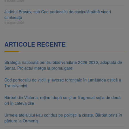
6 august 2026
Județul Brașov, sub Cod portocaliu de caniculă până vineri
dimineață
6 august 2026
ARTICOLE RECENTE
Strategia națională pentru biodiversitate 2026-2030, adoptată de
Senat. Proiectul merge la promulgare
Cod portocaliu de vijelii și averse torențiale în jumătatea estică a
Transilvaniei
Bărbat din Victoria, reținut după ce și-ar fi agresat soția de două
ori în câteva zile
Urmele atelajului i-au condus pe polițiști la cioate. Bărbat prins în
pădure la Ormeniș