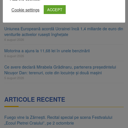
Artiști din SUA și Cuba vin la Brașov Jazz & Blues Festival. Ediția
Cookie settings
ACCEPT
a 14-a are loc între 14 și 16 august
6 august 2026
Uniunea Europeană acordă Ucrainei încă 1,4 miliarde de euro din
veniturile activelor rusești înghețate
6 august 2026
Motorina a ajuns la 11,68 lei în unele benzinării
6 august 2026
Ce avere declară Mirabela Grădinaru, partenera președintelui
Nicușor Dan: terenuri, cote din locuințe și două mașini
5 august 2026
ARTICOLE RECENTE
Fuego vine la Zărnești. Recital special pe scena Festivalului
„Ecoul Pietrei Craiului”, pe 2 octombrie