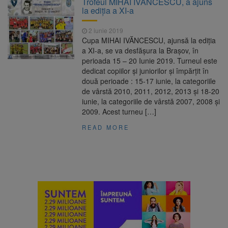
Trofeul MIHAI IVĂNCESCU, a ajuns
are loc între 14 și 16 august
la ediția a XI-a
Uniunea Europeană acordă
6 august 2026
Ucrainei încă 1,4 miliarde de euro din
2 iunie 2019
veniturile activelor rusești înghețate
Cupa MIHAI IVĂNCESCU, ajunsă la ediția
Motorina a ajuns la 11,68 lei
6 august 2026
a XI-a, se va desfășura la Brașov, în
în unele benzinării
perioada 15 – 20 Iunie 2019. Turneul este
dedicat copiilor și juniorilor și împărțit în
Fuego vine la Zărnești.
6 august 2026
două perioade : 15-17 iunie, la categoriile
Recital special pe scena Festivalului „Ecoul
de vârstă 2010, 2011, 2012, 2013 și 18-20
Pietrei Craiului”, pe 2 octombrie
iunie, la categoriile de vârstă 2007, 2008 și
2009. Acest turneu […]
READ MORE