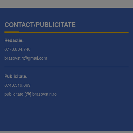
CONTACT/PUBLICITATE
Redactie:
0773.834.740
brasovstiri@gmail.com
Publicitate:
0743.519.669
publicitate [@] brasovstiri.ro