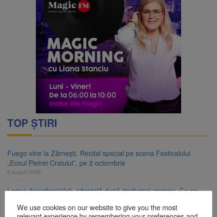
TOP ȘTIRI
Fuego vine la Zărnești. Recital special pe scena Festivalului
„Ecoul Pietrei Craiului”, pe 2 octombrie
6 august 2026
Legea decarbonizării, adoptată după dezbateri aprinse. Ce se
întâmplă cu centralele pe cărbune
We use cookies on our website to give you the most
6 august 2026
relevant experience by remembering your preferences and