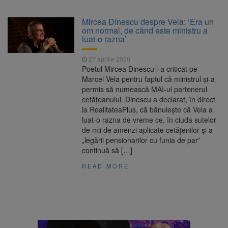
are loc între 14 și 16 august
Uniunea Europeană acordă
6 august 2026
Mircea Dinescu despre Vela: ‘Era un
Ucrainei încă 1,4 miliarde de euro din
om normal, de când este ministru a
veniturile activelor rusești înghețate
luat-o razna’
Motorina a ajuns la 11,68 lei
6 august 2026
în unele benzinării
27 aprilie 2020
Poetul Mircea Dinescu l-a criticat pe
Fuego vine la Zărnești.
6 august 2026
Marcel Vela pentru faptul că ministrul și-a
Recital special pe scena Festivalului „Ecoul
permis să numească MAI-ul partenerul
Pietrei Craiului”, pe 2 octombrie
cetățeanului. Dinescu a declarat, în direct
la RealitateaPlus, că bănuiește că Vela a
luat-o razna de vreme ce, în ciuda sutelor
de mii de amenzi aplicate cetățenilor și a
„legării pensionarilor cu funia de par”
continuă să […]
READ MORE