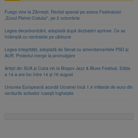
Fuego vine la Zărnești. Recital special pe scena Festivalului
„Ecoul Pietrei Craiului”, pe 2 octombrie
Legea decarbonizării, adoptată după dezbateri aprinse. Ce se
întâmplă cu centralele pe cărbune
Legea integrității, adoptată de Senat cu amendamentele PSD și
AUR. Proiectul merge la promulgare
Artiști din SUA și Cuba vin la Brașov Jazz & Blues Festival. Ediția
a 14-a are loc între 14 și 16 august
Uniunea Europeană acordă Ucrainei încă 1,4 miliarde de euro din
veniturile activelor rusești înghețate