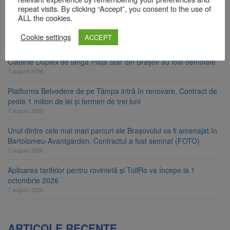
7 august 2026
repeat visits. By clicking “Accept”, you consent to the use of
ALL the cookies.
Primăria Brașov amenință cu sistarea plăților către Brai-Cata și
Comprest. Motivul: platforme de gunoi neigienizate
Cookie settings
ACCEPT
7 august 2026
Clădirile Duplex de lângă Piața Star din Brașov au fost demolate
7 august 2026
Platforma Belvedere de pe Tâmpa intră în renovare. Contract de
peste 1 milion de lei și termen de trei luni
7 august 2026
Unul dintre cele mai mari parcuri ale Brașovului va fi amenajat în
Bartolomeu-Avantgarden. Contractul a fost semnat (FOTO)
7 august 2026
Aplicarea tarifelor pentru rovinietă și TollRo va începe la 1
octombrie 2026
7 august 2026
ARTICOLE RECENTE