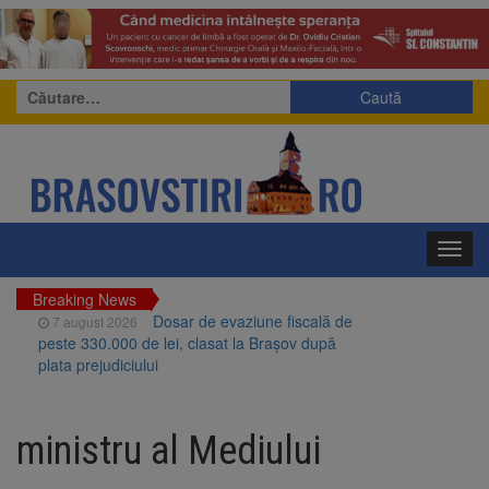
Caută
după:
Toggl
navig
Breaking News
Dosar de evaziune fiscală de
7 august 2026
peste 330.000 de lei, clasat la Brașov după
plata prejudiciului
Primăria Brașov amenință cu
7 august 2026
sistarea plăților către Brai-Cata și Comprest.
ministru al Mediului
Motivul: platforme de gunoi neigienizate