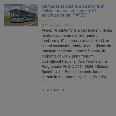
Clădirile Duplex de lângă
7 august 2026
Mercedes și Solaris s-au înscris în
Piața Star din Brașov au fost demolate
licitația pentru furnizarea a 10
autobuze pentru RATBV
Platforma Belvedere de pe
7 august 2026
21 septembrie 2020
Tâmpa intră în renovare. Contract de peste 1
Vineri, 18 septembrie a fost termenul limită
milion de lei și termen de trei luni
pentru depunerea ofertelor pentru
furnizare a 10 autobuze electric-hibrid, în
Unul dintre cele mai mari
7 august 2026
cadrul proiectului ,,Achiziția de mijloace de
parcuri ale Brașovului va fi amenajat în
transport moderne”, proiect finanțat, în
Bartolomeu-Avantgarden. Contractul a fost
proporție de 98%, prin Programul
semnat (FOTO)
Operațional Regional, Axa Prioritară 4 a
Trafic blocat pe DN1E Brașov
7 august 2026
Programului REGIO 2014-2020, Obiectiv
– Poiana Brașov după un accident. Două
Specific 4.1 – Reducerea emisiilor de
persoane primesc îngrijiri medicale
carbon în municipiile reședință de județ
[…]
READ MORE