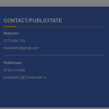
CONTACT/PUBLICITATE
Redactie:
0773.834.740
brasovstiri@gmail.com
Publicitate:
0743.519.669
publicitate [@] brasovstiri.ro