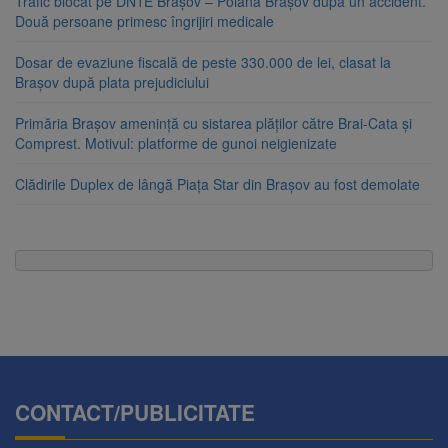
Trafic blocat pe DN1E Brașov – Poiana Brașov după un accident.
Două persoane primesc îngrijiri medicale
Dosar de evaziune fiscală de peste 330.000 de lei, clasat la
Brașov după plata prejudiciului
Primăria Brașov amenință cu sistarea plăților către Brai-Cata și
Comprest. Motivul: platforme de gunoi neigienizate
Clădirile Duplex de lângă Piața Star din Brașov au fost demolate
CONTACT/PUBLICITATE