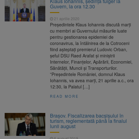
Klaus Iohannis, ședință fulger la
Motivul: platforme de gunoi neigienizate
Guvern, la ora 12.30
Clădirile Duplex de lângă
7 august 2026
Piața Star din Brașov au fost demolate
21 aprilie 2020
Preşedintele Klaus Iohannis discută marţi
Platforma Belvedere de pe
7 august 2026
cu membri ai Guvernului măsurile luate
Tâmpa intră în renovare. Contract de peste 1
pentru gestionarea epidemiei de
milion de lei și termen de trei luni
coronavirus, la întâlnirea de la Cotroceni
Asociația Română pentru
8 august 2026
fiind aşteptaţi premierul Ludovic Orban,
Iluminat cere reducerea luminii pe timpul
şeful DSU Raed Arafat şi miniştrii
nopții, nu oprirea iluminatului public
Internelor, Finanţelor, Apărării, Economiei,
Sănătăţii, Muncii şi Transporturilor.
”Preşedintele României, domnul Klaus
Iohannis, va avea marţi, 21 aprilie a.c., ora
12:30, la Palatul […]
READ MORE
Brașov. Fiscalizarea bacșișului în
turism, reglementată până la finalul
lunii august
6 august 2019