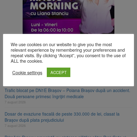
We use cookies on our website to give you the most
TOP ȘTIRI
relevant experience by remembering your preferences and
repeat visits. By clicking “Accept”, you consent to the use of
ALL the cookies.
Asociația Română pentru Iluminat cere reducerea luminii pe
Cookie settings
ACCEPT
timpul nopții, nu oprirea iluminatului public
8 august 2026
Trafic blocat pe DN1E Brașov – Poiana Brașov după un accident.
Două persoane primesc îngrijiri medicale
7 august 2026
Dosar de evaziune fiscală de peste 330.000 de lei, clasat la
Brașov după plata prejudiciului
7 august 2026