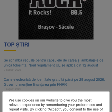
TOP ȘTIRI
Se schimbă regulile pentru capsulele de cafea și ambalajele de
unică folosință. Noul regulament UE se aplică din 12 august
9 august 2026
Carte electronică de identitate gratuită până pe 29 august 2026.
Guvernul menține finanțarea prin PNRR
9 august 2026
Zece troițe istorice din Șcheii Brașovului vor fi restaurate.
We use cookies on our website to give you the most
Contractul de finanțare a fost semnat
relevant experience by remembering your preferences and
9 august 2026
repeat visits. By clicking “Accept”, you consent to the use of