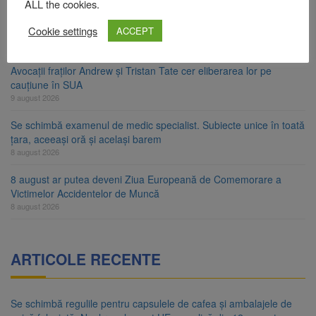
ALL the cookies.
La 97 de ani, a doborât propriul record mondial. Betty Bromage a
Cookie settings
zburat din nou pe aripa unui avion
ACCEPT
9 august 2026
Avocații fraților Andrew și Tristan Tate cer eliberarea lor pe
cauțiune în SUA
9 august 2026
Se schimbă examenul de medic specialist. Subiecte unice în toată
țara, aceeași oră și același barem
8 august 2026
8 august ar putea deveni Ziua Europeană de Comemorare a
Victimelor Accidentelor de Muncă
8 august 2026
ARTICOLE RECENTE
Se schimbă regulile pentru capsulele de cafea și ambalajele de