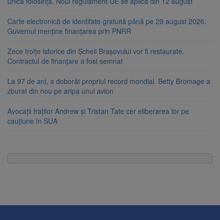
unică folosință. Noul regulament UE se aplică din 12 august
Carte electronică de identitate gratuită până pe 29 august 2026.
Guvernul menține finanțarea prin PNRR
Zece troițe istorice din Șcheii Brașovului vor fi restaurate.
Contractul de finanțare a fost semnat
La 97 de ani, a doborât propriul record mondial. Betty Bromage a
zburat din nou pe aripa unui avion
Avocații fraților Andrew și Tristan Tate cer eliberarea lor pe
cauțiune în SUA