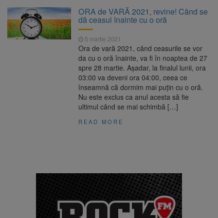
La 97 de ani, a doborât
9 august 2026
ORA de VARĂ 2021, revine! Când se
propriul record mondial. Betty Bromage a
dă ceasul înainte cu o oră
zburat din nou pe aripa unui avion
5 martie 2021
Avocații fraților Andrew și
9 august 2026
Ora de vară 2021, când ceasurile se vor
Tristan Tate cer eliberarea lor pe cauțiune în
da cu o oră înainte, va fi în noaptea de 27
SUA
spre 28 martie. Așadar, la finalul lunii, ora
03:00 va deveni ora 04:00, ceea ce
Se schimbă examenul de
8 august 2026
înseamnă că dormim mai puțin cu o oră.
medic specialist. Subiecte unice în toată țara,
Nu este exclus ca anul acesta să fie
aceeași oră și același barem
ultimul când se mai schimbă […]
Se schimbă regulile pentru
9 august 2026
READ MORE
capsulele de cafea și ambalajele de unică
folosință. Noul regulament UE se aplică din 12
august