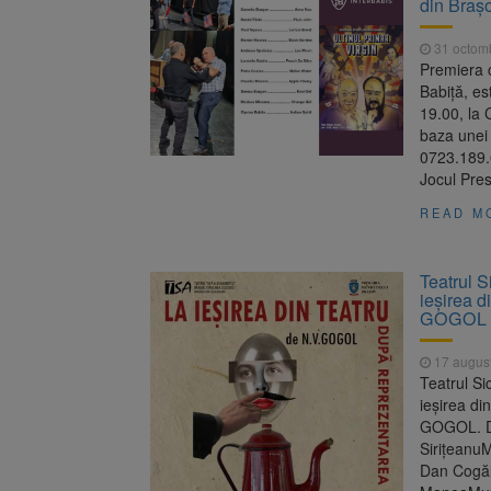
din Brașo
Trafic bl
7 august 2026
medicale
31 octom
Se schimb
8 august 2026
Premiera c
Babiță, e
19.00, la 
baza unei 
0723.189.6
Jocul Pres
READ M
Teatrul S
ieșirea d
GOGOL
17 augus
Teatrul Si
ieșirea di
GOGOL. Di
Sirițeanu
Dan Cogăl