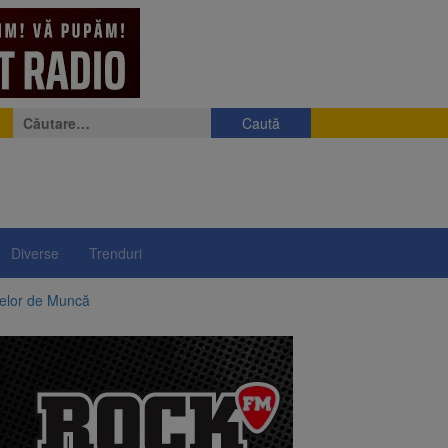
Caută
după:
Diverse
Trenduri
telor de Muncă
ii a început să crească
rea iluminatului public