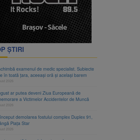
rimesc îngrijiri
oră și același barem
P ȘTIRI
schimbă examenul de medic specialist. Subiecte
e în toată țara, aceeași oră și același barem
gust 2026
ugust ar putea deveni Ziua Europeană de
emorare a Victimelor Accidentelor de Muncă
gust 2026
început demolarea fostului complex Duplex 91,
ângă Piața Star
gust 2026