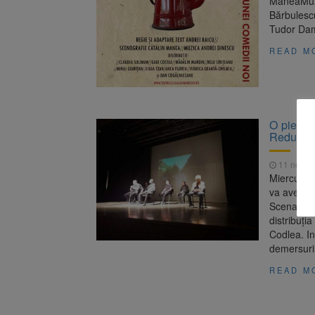
ManeaMuzi
Bărbulesc
Tudor Dam
READ M
O piesă d
Reduta. I
11 noiem
Miercuri, 
va avea lo
Scenariul 
distribuţi
Codlea. In
demersuril
READ M