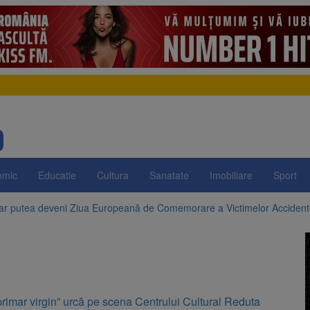
omic
Educatie
Cultura
Sanatate
Imobiliare
Sport
 ar putea deveni Ziua Europeană de Comemorare a Victimelor Acciden
t demolarea fostului complex Duplex 91, de lângă Piața Star
enunță la apelul pentru reducerea consumului de energie. Nivelul Dunăr
 Română pentru Iluminat cere reducerea luminii pe timpul nopții, nu opri
primar virgin” urcă pe scena Centrului Cultural Reduta