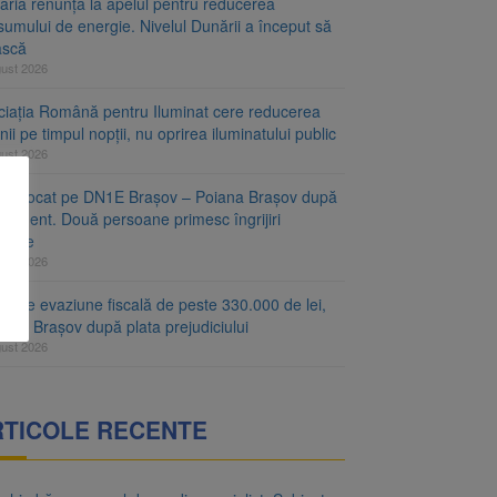
aria renunță la apelul pentru reducerea
umului de energie. Nivelul Dunării a început să
ască
gust 2026
ciația Română pentru Iluminat cere reducerea
nii pe timpul nopții, nu oprirea iluminatului public
gust 2026
fic blocat pe DN1E Brașov – Poiana Brașov după
ccident. Două persoane primesc îngrijiri
icale
gust 2026
r de evaziune fiscală de peste 330.000 de lei,
at la Brașov după plata prejudiciului
gust 2026
RTICOLE RECENTE