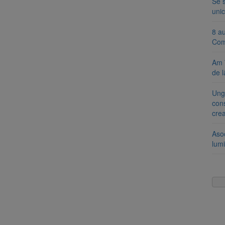
Se 
unic
8 a
Com
Am 
de l
Ung
cons
cre
Aso
lumi