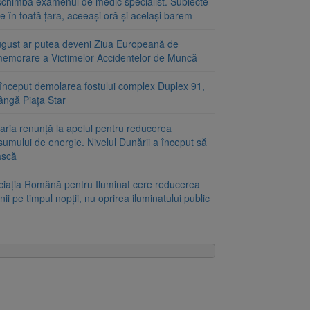
schimbă examenul de medic specialist. Subiecte
e în toată țara, aceeași oră și același barem
ugust ar putea deveni Ziua Europeană de
emorare a Victimelor Accidentelor de Muncă
început demolarea fostului complex Duplex 91,
ângă Piața Star
aria renunță la apelul pentru reducerea
umului de energie. Nivelul Dunării a început să
ască
ciația Română pentru Iluminat cere reducerea
nii pe timpul nopții, nu oprirea iluminatului public