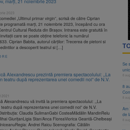
v, marți, 21 noiembrie 2023
ocat pe DN1E Brașov – Poiana Brașov după un accident. Două persoane p
brie 2023
ă examenul de medic specialist. Subiecte unice în toată țara, aceeași 
omediei „Ultimul primar virgin”, scrisă de către Ciprian
ste programată marți, 21 noiembrie 2023, începând cu ora
Centrul Cultural Reduta din Brașov. Intrarea este gratuită în
invitații care se poate obține telefonic la numărul
33. Ciprian Babita, autorul cărților: Trecerea de pietoni si
TO
edintilor a descoperit teatrul si […]
ORE
Se 
unic
ică Alexandrescu prezintă premiera spectacolului: ,,La
8 au
in teatru după reprezentarea unei comedii noi” de N.V.
8 a
Com
t 2021
8 au
că Alexandrescu vă invită la premiera spectacolului: ,,La
n teatru după reprezentarea unei comedii noi” de N.V.
Am 
stribuția: Claudia SulimanGabi CosteaMădălin MandinRelu
de l
Mihai GiurițanLigia Stan/Anca FloreaViorica Geantă-Chelbeași
8 au
niceanuRegia: Andrei Raicu Scenografia: Cătălin