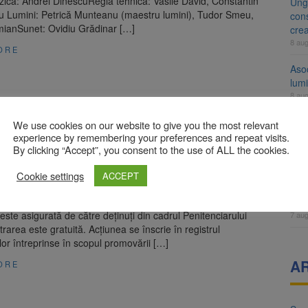
ca: Andrei DinescuRegia tehnică: Vasile David, Constantin
Ung
u Lumini: Petrică Munteanu (maestru lumini), Tudor Smeu,
cons
ianSunet: Ovidiu Grădinar […]
cre
8 au
ORE
Aso
lumi
8 au
e teatru pe care nu trebuie să o ratați, miercuri, la
Tra
We use cookies on our website to give you the most relevant
ntrare liberă
un a
experience by remembering your preferences and repeat visits.
By clicking “Accept”, you consent to the use of ALL the cookies.
med
brie 2019
7 au
13.11.2019, ora 18:00, la Centrul Cultural Reduta, din Braşov,
Cookie settings
ACCEPT
c piesa de teatru „Fagăduiala” de Friedrich Durrenmatt.
Dosa
şi regia au fost realizate de către regizorul Gabriel Costea, iar
clas
a este asigurată de către deţinuţi din cadrul Penitenciarului
7 au
trarea este gratuită. Acţiunea se înscrie în registrul
or întreprinse în scopul promovării […]
A
ORE