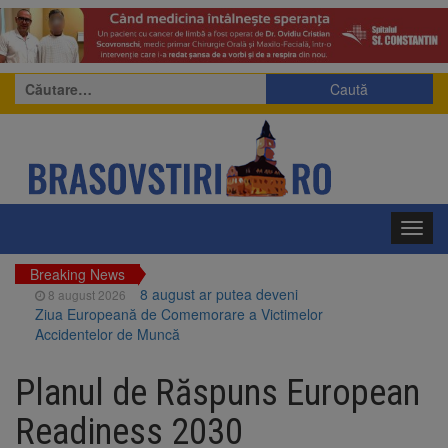
Caută
după:
Toggl
navig
Breaking News
8 august ar putea deveni
8 august 2026
Ziua Europeană de Comemorare a Victimelor
Accidentelor de Muncă
Am început demolarea
8 august 2026
fostului complex Duplex 91, de lângă Piața
Planul de Răspuns European
Star
Ungaria renunță la apelul
8 august 2026
Readiness 2030
pentru reducerea consumului de energie.