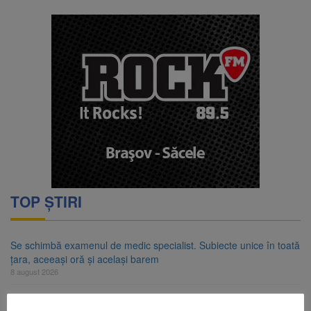
TOP ȘTIRI
Se schimbă examenul de medic specialist. Subiecte unice în toată
țara, aceeași oră și același barem
8 august 2026
8 august ar putea deveni Ziua Europeană de Comemorare a