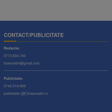
CONTACT/PUBLICITATE
Redactie:
0773.834.740
brasovstiri@gmail.com
Publicitate:
0743.519.669
publicitate [@] brasovstiri.ro