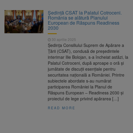
Nivelul Dunării a început să crească
Asociația Română pentru
8 august 2026
Ședință CSAT la Palatul Cotroceni.
Iluminat cere reducerea luminii pe timpul
România se alătură Planului
nopții, nu oprirea iluminatului public
European de Răspuns Readiness
Trafic blocat pe DN1E Brașov
7 august 2026
2030
– Poiana Brașov după un accident. Două
persoane primesc îngrijiri medicale
30 aprilie 2025
Se schimbă examenul de
8 august 2026
Ședința Consiliului Suprem de Apărare a
medic specialist. Subiecte unice în toată țara,
Țării (CSAT), condusă de președintele
aceeași oră și același barem
interimar Ilie Bolojan, s-a încheiat astăzi, la
Palatul Cotroceni, după aproape o oră și
jumătate de discuții esențiale pentru
securitatea națională a României. Printre
subiectele abordate s-au numărat
participarea României la Planul de
Răspuns European – Readiness 2030 și
proiectul de lege privind apărarea […]
READ MORE