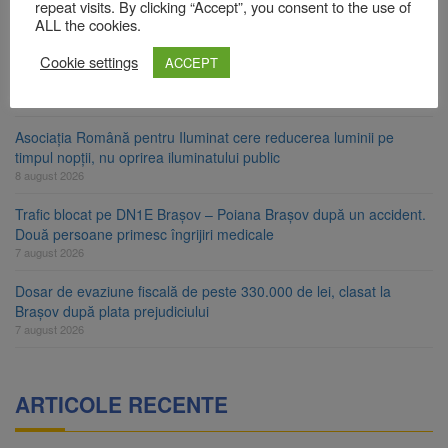
Star
repeat visits. By clicking “Accept”, you consent to the use of
8 august 2026
ALL the cookies.
Ungaria renunță la apelul pentru reducerea consumului de
Cookie settings
ACCEPT
energie. Nivelul Dunării a început să crească
8 august 2026
Asociația Română pentru Iluminat cere reducerea luminii pe
timpul nopții, nu oprirea iluminatului public
8 august 2026
Trafic blocat pe DN1E Brașov – Poiana Brașov după un accident.
Două persoane primesc îngrijiri medicale
7 august 2026
Dosar de evaziune fiscală de peste 330.000 de lei, clasat la
Brașov după plata prejudiciului
7 august 2026
ARTICOLE RECENTE