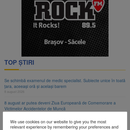
TOP ȘTIRI
Se schimbă examenul de medic specialist. Subiecte unice în toată
țara, aceeași oră și același barem
8 august 2026
8 august ar putea deveni Ziua Europeană de Comemorare a
Victimelor Accidentelor de Muncă
8 august 2026
We use cookies on our website to give you the most
Am început demolarea fostului complex Duplex 91, de lângă Piața
relevant experience by remembering your preferences and