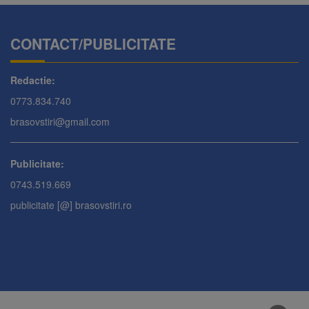
CONTACT/PUBLICITATE
Redactie:
0773.834.740
brasovstiri@gmail.com
Publicitate:
0743.519.669
publicitate [@] brasovstiri.ro