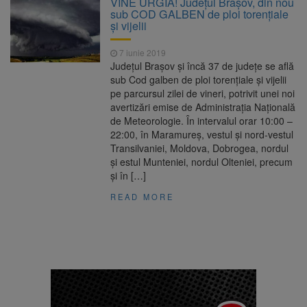
VINE URGIA! Județul Brașov, din nou
Nivelul Dunării a început să crească
sub COD GALBEN de ploi torenţiale
Asociația Română pentru
8 august 2026
și vijelii
Iluminat cere reducerea luminii pe timpul
nopții, nu oprirea iluminatului public
7 iunie 2019
Trafic blocat pe DN1E Brașov
7 august 2026
Județul Brașov și încă 37 de judeţe se află
– Poiana Brașov după un accident. Două
sub Cod galben de ploi torenţiale şi vijelii
persoane primesc îngrijiri medicale
pe parcursul zilei de vineri, potrivit unei noi
Se schimbă examenul de
8 august 2026
avertizări emise de Administraţia Naţională
medic specialist. Subiecte unice în toată țara,
de Meteorologie. În intervalul orar 10:00 –
aceeași oră și același barem
22:00, în Maramureş, vestul şi nord-vestul
Transilvaniei, Moldova, Dobrogea, nordul
şi estul Munteniei, nordul Olteniei, precum
şi în […]
READ MORE