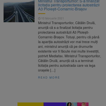
Ministrul Transporturilor: S-a finalizat
Ormeniș
licitația pentru proiectarea autostrăzii
AUR a lansat platforma
6 august 2026
A3 Ploiești-Comarnic-Brașov
suspeND.ro pentru urmărirea inițiativei de
suspendare a președintelui Nicușor Dan
10 februarie 2021
Înalta Curte analizează
6 august 2026
Ministrul Transporturilor, Cătălin Drulă,
dosarul lui Călin Georgescu și Horațiu Potra.
anunță că s-a finalizat licitația pentru
Judecătorii decid dacă începe procesul
proiectarea autostrăzii A3 Ploiești-
Strategia națională pentru
6 august 2026
Comarnic-Brașov. Totuși, pentru că până
biodiversitate 2026-2030, adoptată de Senat.
la apariția autostrăzii vor mai trece mulți
Proiectul merge la promulgare
ani, ministrul anunță că pe drumurile
existente vor fi făcute mai multe investiții,
potrivit Mediafax. Ministrul Transporturilor,
Cătălin Drulă, anunță că s-a terminat
licitația pentru autostrada care va lega
orașele […]
READ MORE