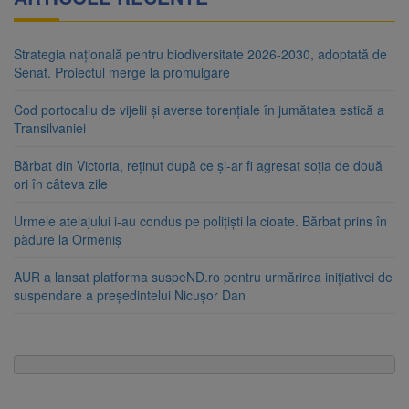
Strategia națională pentru biodiversitate 2026-2030, adoptată de
Senat. Proiectul merge la promulgare
Cod portocaliu de vijelii și averse torențiale în jumătatea estică a
Transilvaniei
Bărbat din Victoria, reținut după ce și-ar fi agresat soția de două
ori în câteva zile
Urmele atelajului i-au condus pe polițiști la cioate. Bărbat prins în
pădure la Ormeniș
AUR a lansat platforma suspeND.ro pentru urmărirea inițiativei de
suspendare a președintelui Nicușor Dan