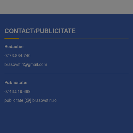
CONTACT/PUBLICITATE
Redactie:
0773.834.740
brasovstiri@gmail.com
Publicitate:
0743.519.669
publicitate [@] brasovstiri.ro