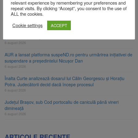
relevant experience by remembering your preferences and
Bărbat din Victoria, reținut după ce și-ar fi agresat soția de două
repeat visits. By clicking “Accept”, you consent to the use of
ori în câteva zile
ALL the cookies.
6 august 2026
Cookie settings
ACCEPT
Urmele atelajului i-au condus pe polițiști la cioate. Bărbat prins în
pădure la Ormeniș
6 august 2026
AUR a lansat platforma suspeND.ro pentru urmărirea inițiativei de
suspendare a președintelui Nicușor Dan
6 august 2026
Înalta Curte analizează dosarul lui Călin Georgescu și Horațiu
Potra. Judecătorii decid dacă începe procesul
6 august 2026
Județul Brașov, sub Cod portocaliu de caniculă până vineri
dimineață
6 august 2026
ARTICOLE RECENTE