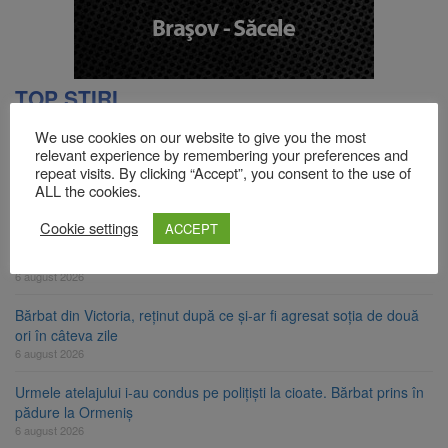
TOP ȘTIRI
We use cookies on our website to give you the most
relevant experience by remembering your preferences and
Strategia națională pentru biodiversitate 2026-2030, adoptată de
repeat visits. By clicking “Accept”, you consent to the use of
Senat. Proiectul merge la promulgare
ALL the cookies.
6 august 2026
Cookie settings
ACCEPT
Cod portocaliu de vijelii și averse torențiale în jumătatea estică a
Transilvaniei
6 august 2026
Bărbat din Victoria, reținut după ce și-ar fi agresat soția de două
ori în câteva zile
6 august 2026
Urmele atelajului i-au condus pe polițiști la cioate. Bărbat prins în
pădure la Ormeniș
6 august 2026