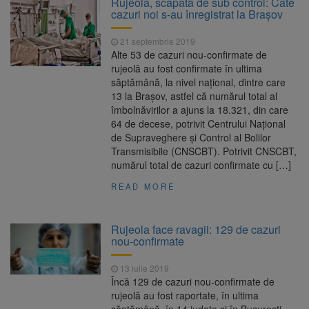
Rujeola, scăpată de sub control: Câte
Ormeniș
cazuri noi s-au înregistrat la Brașov
AUR a lansat platforma
6 august 2026
suspeND.ro pentru urmărirea inițiativei de
21 septembrie 2019
suspendare a președintelui Nicușor Dan
Alte 53 de cazuri nou-confirmate de
Înalta Curte analizează
6 august 2026
rujeolă au fost confirmate în ultima
dosarul lui Călin Georgescu și Horațiu Potra.
săptămână, la nivel național, dintre care
Judecătorii decid dacă începe procesul
13 la Brașov, astfel că numărul total al
Strategia națională pentru
6 august 2026
îmbolnăvirilor a ajuns la 18.321, din care
biodiversitate 2026-2030, adoptată de Senat.
64 de decese, potrivit Centrului Naţional
Proiectul merge la promulgare
de Supraveghere şi Control al Bolilor
Transmisibile (CNSCBT). Potrivit CNSCBT,
numărul total de cazuri confirmate cu […]
READ MORE
Rujeola face ravagii: 129 de cazuri
nou-confirmate
13 iulie 2019
Încă 129 de cazuri nou-confirmate de
rujeolă au fost raportate, în ultima