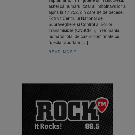
săptămână, în 14 judeţe şi în Bucureşti,
astfel că numărul total al îmbolnăvirilor a
ajuns la 17.752, din care 64 de decese.
Potrivit Centrului Naţional de
Supraveghere şi Control al Bolilor
Transmisibile (CNSCBT), în România,
numărul total de cazuri confirmate cu
rujeolă raportate […]
READ MORE