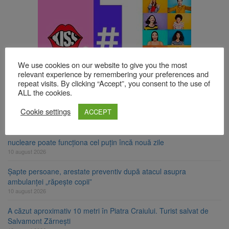
We use cookies on our website to give you the most
TOP ȘTIRI
relevant experience by remembering your preferences and
repeat visits. By clicking “Accept”, you consent to the use of
ALL the cookies.
Noi reguli pentru românii care aduc țigări și alcool din UE
Cookie settings
ACCEPT
10 august 2026
Nivelul Dunării a crescut la Cernavodă. Unitatea 2 a centralei
nucleare poate funcționa cel puțin încă nouă zile
10 august 2026
Șapte persoane, arestate preventiv după atacul asupra
ambulanței „răpește copii”
10 august 2026
A căzut aproximativ 10 metri în Piatra Craiului. Turist salvat de
Salvamont Zărnești