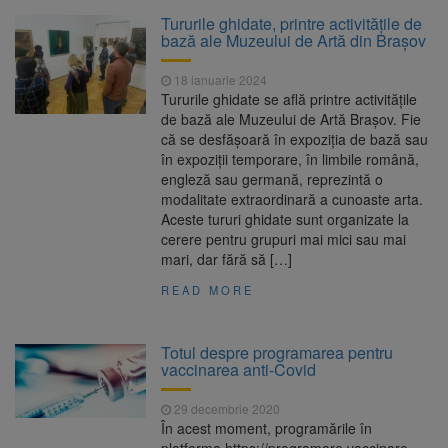
A căzut aproximativ 10 metri
10 august 2026
Tururile ghidate, printre activitățile de
în Piatra Craiului. Turist salvat de Salvamont
bază ale Muzeului de Artă din Brașov
Zărnești
18 ianuarie 2024
Peste 35 de milioane de
10 august 2026
Tururile ghidate se află printre activitățile
păsări, sacrificate în România într-o singură
de bază ale Muzeului de Artă Brașov. Fie
lună. Producția de carne a crescut și la
că se desfășoară în expoziția de bază sau
porcine și bovine
în expoziții temporare, în limbile română,
Compensații de până la
10 august 2026
engleză sau germană, reprezintă o
50.000 de euro pe an pentru fermele de
modalitate extraordinară a cunoaste arta.
acvacultură. Cererile se depun până în
Aceste tururi ghidate sunt organizate la
septembrie
cerere pentru grupuri mai mici sau mai
Noi reguli pentru românii
10 august 2026
mari, dar fără să […]
care aduc țigări și alcool din UE
READ MORE
Totul despre programarea pentru
vaccinarea anti-Covid
29 decembrie 2020
În acest moment, programările în