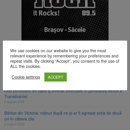
TOP ȘTIRI
We use cookies on our website to give you the most
relevant experience by remembering your preferences and
repeat visits. By clicking “Accept”, you consent to the use of
ALL the cookies.
Strategia națională pentru biodiversitate 2026-2030, adoptată de
Senat. Proiectul merge la promulgare
Cookie settings
ACCEPT
6 august 2026
Cod portocaliu de vijelii și averse torențiale în jumătatea estică a
Transilvaniei
6 august 2026
Bărbat din Victoria, reținut după ce și-ar fi agresat soția de două
ori în câteva zile
6 august 2026