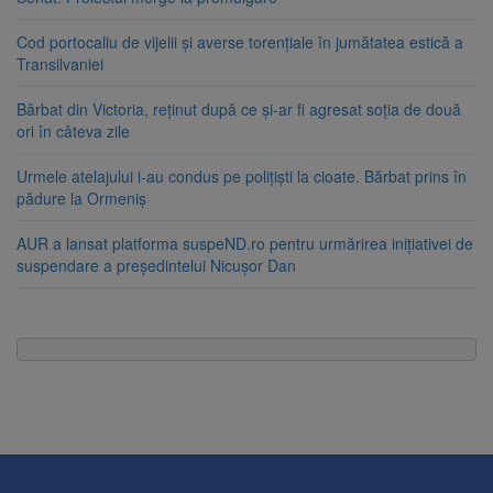
Cod portocaliu de vijelii și averse torențiale în jumătatea estică a
Transilvaniei
Bărbat din Victoria, reținut după ce și-ar fi agresat soția de două
ori în câteva zile
Urmele atelajului i-au condus pe polițiști la cioate. Bărbat prins în
pădure la Ormeniș
AUR a lansat platforma suspeND.ro pentru urmărirea inițiativei de
suspendare a președintelui Nicușor Dan