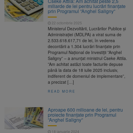
Cseke Attila: Am achitat peste 2,5
Ormeniș
miliarde de lei pentru lucrări finanțate
AUR a lansat platforma
6 august 2026
prin Programul ”Anghel Saligny”
suspeND.ro pentru urmărirea inițiativei de
suspendare a președintelui Nicușor Dan
22 octombrie 2025
Înalta Curte analizează
6 august 2026
Ministerul Dezvoltării, Lucrărilor Publice și
dosarul lui Călin Georgescu și Horațiu Potra.
Administrației (MDLPA) a virat suma de
Judecătorii decid dacă începe procesul
2.533.618.617,71 de lei, în vederea
Strategia națională pentru
6 august 2026
decontării a 1.304 lucrări finanțate prin
biodiversitate 2026-2030, adoptată de Senat.
Programul Național de Investiții ”Anghel
Proiectul merge la promulgare
Saligny” – a anunțat ministrul Cseke Attila.
”Am achitat astăzi toate facturile depuse
până la data de 18 iulie 2025 inclusiv,
indiferent de domeniul de implementare”,
a precizat […]
READ MORE
Aproape 600 milioane de lei, pentru
proiecte finanțate prin Programul
”Anghel Saligny”
18 ianuarie 2024