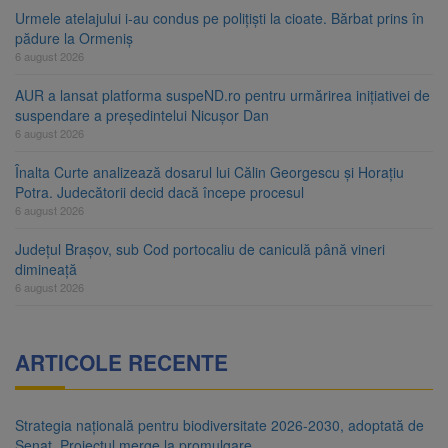
Urmele atelajului i-au condus pe polițiști la cioate. Bărbat prins în
pădure la Ormeniș
6 august 2026
AUR a lansat platforma suspeND.ro pentru urmărirea inițiativei de
suspendare a președintelui Nicușor Dan
6 august 2026
Înalta Curte analizează dosarul lui Călin Georgescu și Horațiu
Potra. Judecătorii decid dacă începe procesul
6 august 2026
Județul Brașov, sub Cod portocaliu de caniculă până vineri
dimineață
6 august 2026
ARTICOLE RECENTE
Strategia națională pentru biodiversitate 2026-2030, adoptată de
Senat. Proiectul merge la promulgare