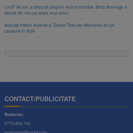
La 97 de ani, a doborât propriul record mondial. Betty Bromage a
zburat din nou pe aripa unui avion
Avocații fraților Andrew și Tristan Tate cer eliberarea lor pe
cauțiune în SUA
CONTACT/PUBLICITATE
Redactie:
0773.834.740
brasovstiri@gmail.com