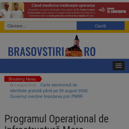
Caută
după:
Toggl
navig
Breaking News
Carte electronică de
9 august 2026
identitate gratuită până pe 29 august 2026.
Guvernul menține finanțarea prin PNRR
Zece troițe istorice din Șcheii
9 august 2026
Brașovului vor fi restaurate. Contractul de
Programul Operațional de
finanțare a fost semnat