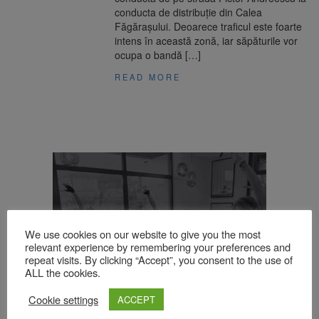
conducta de distribuție din Calea
Făgărașului. Deoarece traficul este foarte
intens în această zonă, iar săpăturile vor
ocupa o bandă […]
READ MORE
We use cookies on our website to give you the most
relevant experience by remembering your preferences and
repeat visits. By clicking “Accept”, you consent to the use of
ALL the cookies.
Cookie settings
ACCEPT