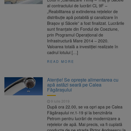
al contractului de lucrări CL 9F –
„Reabilitarea şi extinderea reţelelor de
distribuţie apă potabilă şi canalizare în
Braşov şi Săcele” a fost finalizat. Lucrările
sunt finanțate din Fondul de Coeziune,
prin Programul Operațional de
Infrastructură Mare 2014 – 2020.
Valoarea totală a investiţiei realizate în
cadrul lotului […]
READ MORE
Atenție! Se oprește alimentarea cu
apă astăzi seară pe Calea
Făgărașului
9 iulie 2019
După ora 22.00, se va opri apa pe Calea
Făgărașului nr.1-19 și la benzinăria
Petrom pentru lucrări de modernizare a
rețelelor de apă. Mai precis, va fi cuplată
conducta de pe strada Pictor Andreescu la