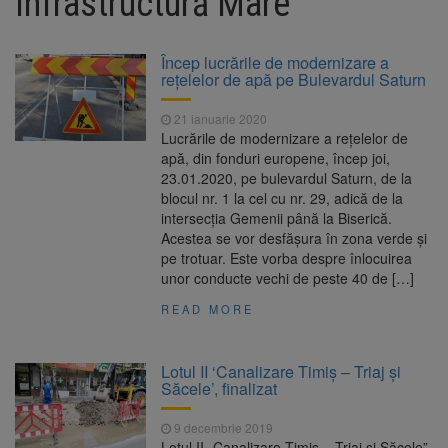
Infrastructură Mare
La 97 de ani, a doborât
9 august 2026
propriul record mondial. Betty Bromage a
zburat din nou pe aripa unui avion
Încep lucrările de modernizare a
rețelelor de apă pe Bulevardul Saturn
Avocații fraților Andrew și
9 august 2026
Tristan Tate cer eliberarea lor pe cauțiune în
21 ianuarie 2020
SUA
Lucrările de modernizare a rețelelor de
apă, din fonduri europene, încep joi,
Se schimbă examenul de
8 august 2026
23.01.2020, pe bulevardul Saturn, de la
medic specialist. Subiecte unice în toată țara,
blocul nr. 1 la cel cu nr. 29, adică de la
aceeași oră și același barem
intersecția Gemenii până la Biserică.
Acestea se vor desfășura în zona verde și
Se schimbă regulile pentru
9 august 2026
pe trotuar. Este vorba despre înlocuirea
capsulele de cafea și ambalajele de unică
unor conducte vechi de peste 40 de […]
folosință. Noul regulament UE se aplică din 12
august
READ MORE
Lotul II ‘Canalizare Timiş – Triaj şi
Săcele’, finalizat
9 decembrie 2019
Lotul II „Canalizare Timiş – Triaj şi Săcele”