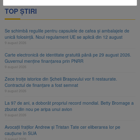
TOP ȘTIRI
Se schimbă regulile pentru capsulele de cafea și ambalajele de
unică folosință. Noul regulament UE se aplică din 12 august
9 august 2026
Carte electronică de identitate gratuită până pe 29 august 2026.
Guvernul menține finanțarea prin PNRR
9 august 2026
Zece troițe istorice din Șcheii Brașovului vor fi restaurate.
Contractul de finanțare a fost semnat
9 august 2026
La 97 de ani, a doborât propriul record mondial. Betty Bromage a
zburat din nou pe aripa unui avion
9 august 2026
Avocații fraților Andrew și Tristan Tate cer eliberarea lor pe
cauțiune în SUA
9 august 2026