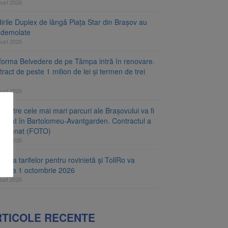
gust 2026
irile Duplex de lângă Piața Star din Brașov au
t demolate
gust 2026
tforma Belvedere de pe Tâmpa intră în renovare.
ract de peste 1 milion de lei și termen de trei
gust 2026
 dintre cele mai mari parcuri ale Brașovului va fi
najat în Bartolomeu-Avantgarden. Contractul a
t semnat (FOTO)
gust 2026
carea tarifelor pentru rovinietă și TollRo va
epe la 1 octombrie 2026
gust 2026
RTICOLE RECENTE