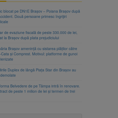
fic blocat pe DN1E Brașov – Poiana Brașov după
ccident. Două persoane primesc îngrijiri
icale
r de evaziune fiscală de peste 330.000 de lei,
at la Brașov după plata prejudiciului
ăria Brașov amenință cu sistarea plăților către
-Cata și Comprest. Motivul: platforme de gunoi
ienizate
irile Duplex de lângă Piața Star din Brașov au
t demolate
tforma Belvedere de pe Tâmpa intră în renovare.
ract de peste 1 milion de lei și termen de trei