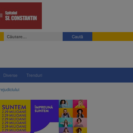
Caută
după:
Diverse
Trenduri
ejudiciului
ul: platforme de gunoi
 lei și termen de trei