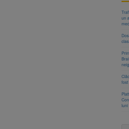
Tra
un a
med
Dosa
clas
Prim
Brai
neig
Clăd
fos
Pla
Cont
luni