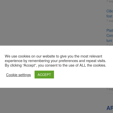
7 au
Clăd
fos
7 au
Pla
Cont
luni
7 au
Unul
We use cookies on our website to give you the most relevant
ame
experience by remembering your preferences and repeat visits.
By clicking “Accept”, you consent to the use of ALL the cookies.
fos
7 au
Cookie settings
ACCEPT
Apli
înc
7 au
A