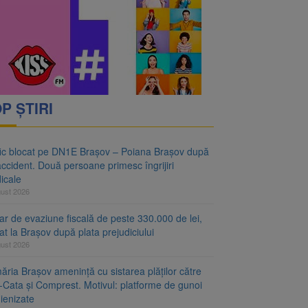
vantgarden. Contractul a
rimesc îngrijiri
P ȘTIRI
fic blocat pe DN1E Brașov – Poiana Brașov după
ccident. Două persoane primesc îngrijiri
icale
gust 2026
r de evaziune fiscală de peste 330.000 de lei,
at la Brașov după plata prejudiciului
gust 2026
ăria Brașov amenință cu sistarea plăților către
-Cata și Comprest. Motivul: platforme de gunoi
ienizate