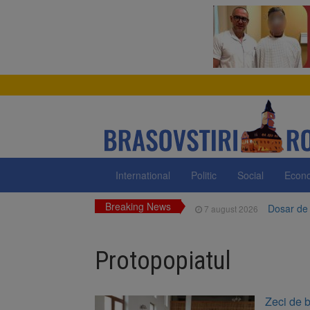
International
Politic
Social
Econ
Breaking News
Dosar de 
7 august 2026
Primăria 
7 august 2026
neigienizate
Protopopiatul
Clădirile
7 august 2026
Platforma
7 august 2026
Zeci de 
luni