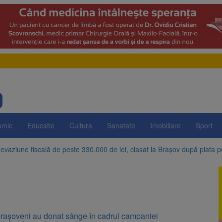
omic
Educatie
Cultura
Sanatate
Imobiliare
Sport
evaziune fiscală de peste 330.000 de lei, clasat la Brașov după plata pr
Brașov amenință cu sistarea plăților către Brai-Cata și Comprest. Motiv
 Duplex de lângă Piața Star din Brașov au fost demolate
 Belvedere de pe Tâmpa intră în renovare. Contract de peste 1 milion de
brașoveni au donat sânge în cadrul campaniei