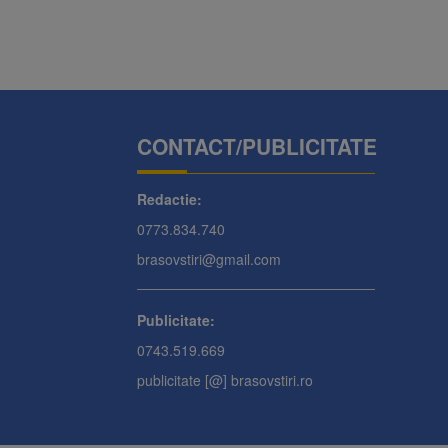
CONTACT/PUBLICITATE
Redactie:
0773.834.740
brasovstiri@gmail.com
Publicitate:
0743.519.669
publicitate [@] brasovstiri.ro