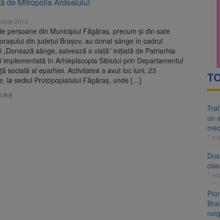
ă de Mitropolia Ardealului
re cele mai mari parcuri ale Brașovului va fi amenajat în Bartolomeu-A
mbrie 2019
ocat pe DN1E Brașov – Poiana Brașov după un accident. Două persoane p
de persoane din Municipiul Făgăraş, precum şi din sate
oraşului din judeţul Braşov, au donat sânge în cadrul
„Donează sânge, salvează o viaţă” iniţiată de Patriarhia
 implementată în Arhiepiscopia Sibiului prin Departamentul
ă socială al eparhiei. Activitatea a avut loc luni, 23
TO
, la sediul Protopopiatului Făgăraş, unde […]
ORE
Tra
un a
med
7 au
Dosa
clas
7 au
Prim
Brai
neig