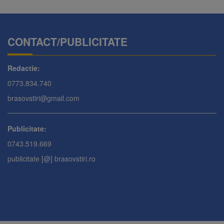
CONTACT/PUBLICITATE
Redactie:
0773.834.740
brasovstiri@gmail.com
Publicitate:
0743.519.669
publicitate [@] brasovstiri.ro