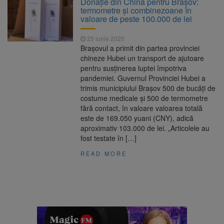
Donație din China pentru Brașov:
Ormeniș
termometre și combinezoane în
AUR a lansat platforma
6 august 2026
valoare de peste 100.000 de lei
suspeND.ro pentru urmărirea inițiativei de
suspendare a președintelui Nicușor Dan
25 iunie 2020
Înalta Curte analizează
6 august 2026
Brașovul a primit din partea provinciei
dosarul lui Călin Georgescu și Horațiu Potra.
chineze Hubei un transport de ajutoare
Judecătorii decid dacă începe procesul
pentru susținerea luptei împotriva
Strategia națională pentru
6 august 2026
pandemiei. Guvernul Provinciei Hubei a
biodiversitate 2026-2030, adoptată de Senat.
trimis municipiului Brașov 500 de bucăţi de
Proiectul merge la promulgare
costume medicale şi 500 de termometre
fără contact, în valoare valoarea totală
este de 169.050 yuani (CNY), adică
aproximativ 103.000 de lei. „Articolele au
fost testate în […]
READ MORE