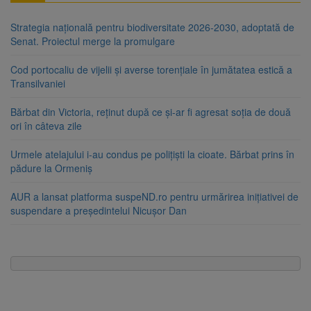
Strategia națională pentru biodiversitate 2026-2030, adoptată de
Senat. Proiectul merge la promulgare
Cod portocaliu de vijelii și averse torențiale în jumătatea estică a
Transilvaniei
Bărbat din Victoria, reținut după ce și-ar fi agresat soția de două
ori în câteva zile
Urmele atelajului i-au condus pe polițiști la cioate. Bărbat prins în
pădure la Ormeniș
AUR a lansat platforma suspeND.ro pentru urmărirea inițiativei de
suspendare a președintelui Nicușor Dan